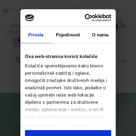
APIVITA MICELARNA
APIVITA CRNI GEL ZA
VODA S RUŽOM I MEDOM
ČIŠĆENJE LICA
Privola
Pojedinosti
O nama
15,31
€
16,89
€
Ova web-stranica koristi kolačiće
Dodaj u listu želja
Dodaj u listu želja
Kolačiće upotrebljavamo kako bismo
personalizirali sadržaj i oglase,
Pročitaj više
Pročitaj više
omogućili značajke društvenih medija i
analizirali promet. Isto tako, podatke o
vašoj upotrebi naše web-lokacije
dijelimo s partnerima za društvene
medije, oglašavanje i analizu, a oni ih
mogu kombinirati s drugim podacima
Saznajte prvi za nove proizvode i ekskluzivne promocije
koje ste im pružili ili koje su prikupili dok
ste upotrebljavali njihove usluge.
Prijavite se na listu za novosti