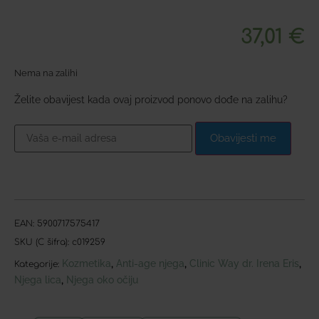
37,01
€
Nema na zalihi
Želite obavijest kada ovaj proizvod ponovo dođe na zalihu?
Obavijesti me
EAN:
5900717575417
SKU (C šifra):
c019259
Kozmetika
Anti-age njega
Clinic Way dr. Irena Eris
,
,
,
Kategorije:
Njega lica
Njega oko očiju
,