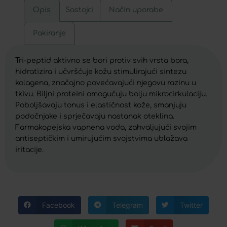
Opis
Sastojci
Način uporabe
Pakiranje
Tri-peptid aktivno se bori protiv svih vrsta bora,
hidratizira i učvršćuje kožu stimulirajući sintezu
kolagena, značajno povećavajući njegovu razinu u
tkivu. Biljni proteini omogućuju bolju mikrocirkulaciju.
Poboljšavaju tonus i elastičnost kože, smanjuju
podočnjake i sprječavaju nastanak oteklina.
Farmakopejska vapnena voda, zahvaljujući svojim
antiseptičkim i umirujućim svojstvima ublažava
iritacije.
Facebook
Telegram
Twitter