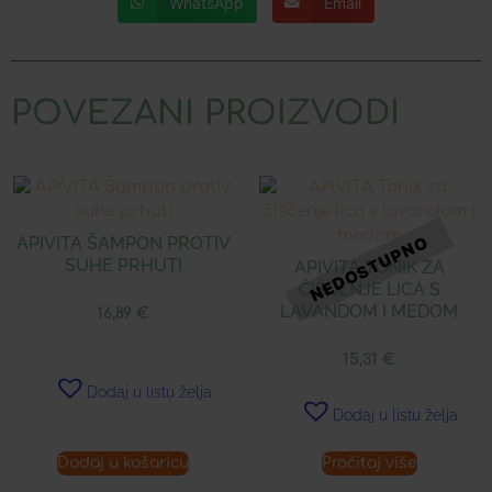
WhatsApp
Email
POVEZANI PROIZVODI
APIVITA ŠAMPON PROTIV
SUHE PRHUTI
APIVITA TONIK ZA
ČIŠĆENJE LICA S
LAVANDOM I MEDOM
16,89
€
15,31
€
Dodaj u listu želja
Dodaj u listu želja
Dodaj u košaricu
Pročitaj više