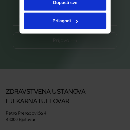
Dopusti sve
Prilagodi
Prijava ⟶
ZDRAVSTVENA USTANOVA
LJEKARNA BJELOVAR
Petra Preradovića 4
43000 Bjelovar