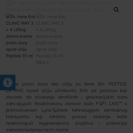
Open toolbar
Njega protiv bora oko očiju za žene 50+ PEPTIDE
LIFTING ispod očiju učinkovito štiti od procesa koji
dovode do stvaranja atrofičnih i gravitacijskih bora
zahvaljujući: Reaktivatoru obnove kože FGF1 LMS™ s
jedinvstvenom Lpio-Sphere tehnologijom dermalnog
transporta koji inhibira proces starenja kože
reaktivirajući regenerativna svojstva i potencijal
samoobnavljanja na tri razine.