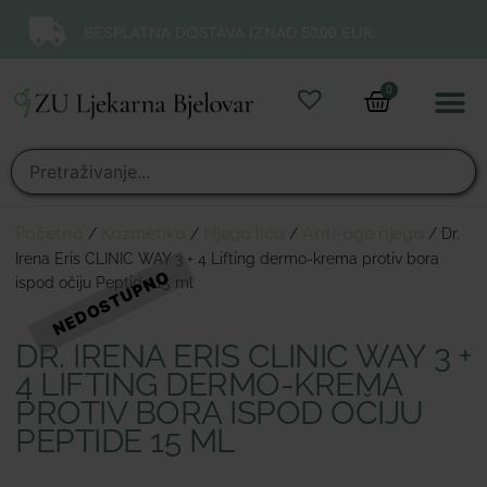
BESPLATNA DOSTAVA IZNAD 50,00 EUR.
0
Online 
Moj ra
Početna
/
Kozmetika
/
Njega lica
/
Anti-age njega
/ Dr.
Irena Eris CLINIC WAY 3 + 4 Lifting dermo-krema protiv bora
ispod očiju Peptide 15 ml
DR. IRENA ERIS CLINIC WAY 3 +
4 LIFTING DERMO-KREMA
PROTIV BORA ISPOD OČIJU
PEPTIDE 15 ML