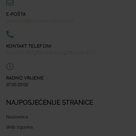
E-POŠTA
prodaja@ljekarna-bjelovar.hr
KONTAKT TELEFONI
043/241-907
091/618-9163
091/603-8577
,
,
RADNO VRIJEME
07:00-20:00
NAJPOSJEĆENIJE STRANICE
Naslovnica
Web trgovina