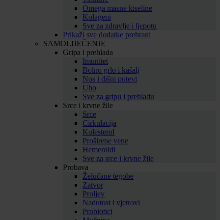
Omega masne kiseline
Kolageni
Sve za zdravlje i ljepotu
Prikaži sve dodatke prehrani
SAMOLIJEČENJE
Gripa i prehlada
Imunitet
Bolno grlo i kašalj
Nos i dišni putevi
Uho
Sve za gripu i prehladu
Srce i krvne žile
Srce
Cirkulacija
Kolesterol
Proširene vene
Hemeroidi
Sve za srce i krvne žile
Probava
Želučane tegobe
Zatvor
Proljev
Nadutost i vjetrovi
Probiotici