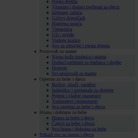
Njega djeteta
Vitamini i dodaci prehrani za djecu
Izbijanje zubića
Grčevi dojenčadi
Higijena nosića
Tjemenica
Uši i gnjide
Vodene kozice
Sve za zdravlje i njegu djeteta
Proizvodi za mame
Njega kože trudnica i mama
Dodaci prehrani za trudnice i dojilje
Dojenje
Svi proizvodi za mame
Oprema za bebe i djecu
Bočice, sisači, varalice
Izdajalice i pomagala za dojenje
Pelene i vlažne maramice
Toplomjeri i termometri
Sva oprema za bebe i djecu
Hrana i dohrana za bebe
Hrana za bebe i djecu
Čajevi za bebe i djecu
Sva hrana i dohrana za bebe
Prikaži sve za mamu i djecu