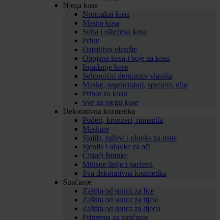
Njega kose
Normalna kosa
Masna kosa
Suha i oštećena kosa
Prhut
Osjetljivo vlasište
Obojana kosa i boje za kosu
Ispadanje kose
Seboroični dermatitis vlasišta
Maske, regeneratori, sprejevi, ulja
Pribor za kosu
Sve za njegu kose
Dekorativna kozmetika
Puderi, bronzeri, rumenila
Maskare
Sjajila, ruževi i olovke za usne
Sjenila i olovke za oči
Čistaći šminke
Mirisne linije i parfemi
Sva dekorativna kozmetika
Sunčanje
Zaštita od sunca za lice
Zaštita od sunca za tijelo
Zaštita od sunca za djecu
Priprema za sunčanje