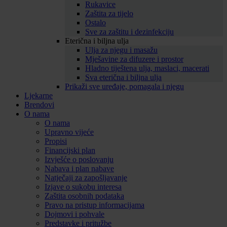
Rukavice
Zaštita za tijelo
Ostalo
Sve za zaštitu i dezinfekciju
Eterična i biljna ulja
Ulja za njegu i masažu
Mješavine za difuzere i prostor
Hladno tiještena ulja, maslaci, macerati
Sva eterična i biljna ulja
Prikaži sve uređaje, pomagala i njegu
Ljekarne
Brendovi
O nama
O nama
Upravno vijeće
Propisi
Financijski plan
Izvješće o poslovanju
Nabava i plan nabave
Natječaji za zapošljavanje
Izjave o sukobu interesa
Zaštita osobnih podataka
Pravo na pristup informacijama
Dojmovi i pohvale
Predstavke i pritužbe