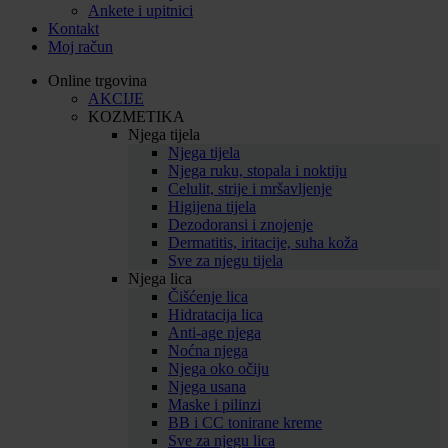
Ankete i upitnici
Kontakt
Moj račun
Online trgovina
AKCIJE
KOZMETIKA
Njega tijela
Njega tijela
Njega ruku, stopala i noktiju
Celulit, strije i mršavljenje
Higijena tijela
Dezodoransi i znojenje
Dermatitis, iritacije, suha koža
Sve za njegu tijela
Njega lica
Čišćenje lica
Hidratacija lica
Anti-age njega
Noćna njega
Njega oko očiju
Njega usana
Maske i pilinzi
BB i CC tonirane kreme
Sve za njegu lica