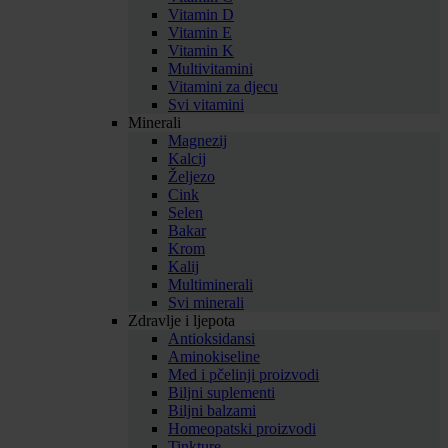
Vitamin D
Vitamin E
Vitamin K
Multivitamini
Vitamini za djecu
Svi vitamini
Minerali
Magnezij
Kalcij
Željezo
Cink
Selen
Bakar
Krom
Kalij
Multiminerali
Svi minerali
Zdravlje i ljepota
Antioksidansi
Aminokiseline
Med i pčelinji proizvodi
Biljni suplementi
Biljni balzami
Homeopatski proizvodi
Tinkture