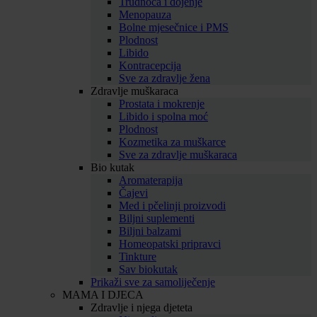
Trudnoća i dojenje
Menopauza
Bolne mjesečnice i PMS
Plodnost
Libido
Kontracepcija
Sve za zdravlje žena
Zdravlje muškaraca
Prostata i mokrenje
Libido i spolna moć
Plodnost
Kozmetika za muškarce
Sve za zdravlje muškaraca
Bio kutak
Aromaterapija
Čajevi
Med i pčelinji proizvodi
Biljni suplementi
Biljni balzami
Homeopatski pripravci
Tinkture
Sav biokutak
Prikaži sve za samoliječenje
MAMA I DJECA
Zdravlje i njega djeteta