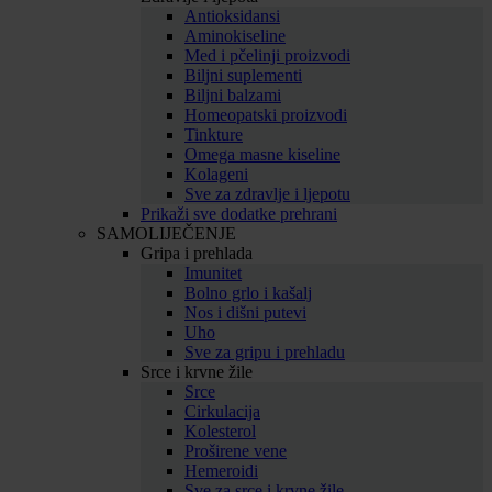
Antioksidansi
Aminokiseline
Med i pčelinji proizvodi
Biljni suplementi
Biljni balzami
Homeopatski proizvodi
Tinkture
Omega masne kiseline
Kolageni
Sve za zdravlje i ljepotu
Prikaži sve dodatke prehrani
SAMOLIJEČENJE
Gripa i prehlada
Imunitet
Bolno grlo i kašalj
Nos i dišni putevi
Uho
Sve za gripu i prehladu
Srce i krvne žile
Srce
Cirkulacija
Kolesterol
Proširene vene
Hemeroidi
Sve za srce i krvne žile