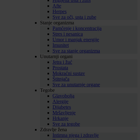
Higijena usta i zubi
Afte
Herpes
Sve za oči, usta i zube
Stanje organizma
Pamćenje i koncentracija
Stres i nesanica
Umor i manjak energije
Imunitet
Sve za stanje organizma
Unutarnji organi
Jetra i žuć
Prostata
Mokraćni sustav
Štitnjača
Sve za unutarnje organe
Tegobe
Glavobolja
Alergije
Dijabetes
Mršavljenje
Hrkanje
Sve za tegobe
Zdravlje žena
Intimna njega i zdravlje