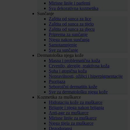
Mirisne linije i parfemi
Sva dekorativna kozmetika
Sunčanje
Zaštita od sunca za lice
Zaštita od sunca za tijelo
Zaštita od sunca za djecu
Priprema za sunčanje
Njega nakon sunčanja
Samotamnjenje
Sve za sunčanje
Dermatološka njega kože
Masna i problematična koža
Crvenilo, alergije, reaktivna koža
Suha i atopična koža
Nepravilnosti, ožiljci i hiperpigmentacije
Psorijaza
Seboroični dermatitis kože
Sve za dermatološku njega kože
Kozmetika za muškarce
Hidratacija kože za muškarce
Brijanje i njega nakon brijanja
Anti-age za muškarce
Mirisne linije za muškarce
Njega tijela za muškarce
Dezodoransi