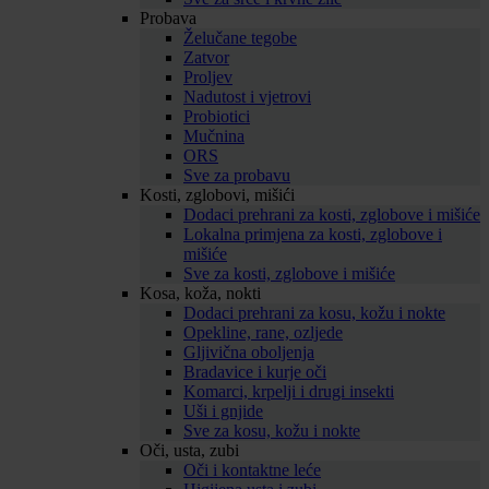
Probava
Želučane tegobe
Zatvor
Proljev
Nadutost i vjetrovi
Probiotici
Mučnina
ORS
Sve za probavu
Kosti, zglobovi, mišići
Dodaci prehrani za kosti, zglobove i mišiće
Lokalna primjena za kosti, zglobove i
mišiće
Sve za kosti, zglobove i mišiće
Kosa, koža, nokti
Dodaci prehrani za kosu, kožu i nokte
Opekline, rane, ozljede
Gljivična oboljenja
Bradavice i kurje oči
Komarci, krpelji i drugi insekti
Uši i gnjide
Sve za kosu, kožu i nokte
Oči, usta, zubi
Oči i kontaktne leće