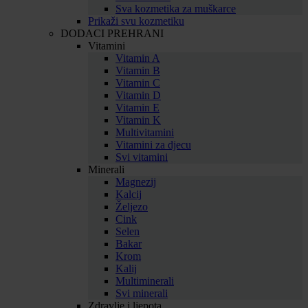
Sva kozmetika za muškarce
Prikaži svu kozmetiku
DODACI PREHRANI
Vitamini
Vitamin A
Vitamin B
Vitamin C
Vitamin D
Vitamin E
Vitamin K
Multivitamini
Vitamini za djecu
Svi vitamini
Minerali
Magnezij
Kalcij
Željezo
Cink
Selen
Bakar
Krom
Kalij
Multiminerali
Svi minerali
Zdravlje i ljepota