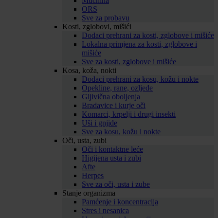
Mučnina
ORS
Sve za probavu
Kosti, zglobovi, mišići
Dodaci prehrani za kosti, zglobove i mišiće
Lokalna primjena za kosti, zglobove i
mišiće
Sve za kosti, zglobove i mišiće
Kosa, koža, nokti
Dodaci prehrani za kosu, kožu i nokte
Opekline, rane, ozljede
Gljivična oboljenja
Bradavice i kurje oči
Komarci, krpelji i drugi insekti
Uši i gnjide
Sve za kosu, kožu i nokte
Oči, usta, zubi
Oči i kontaktne leće
Higijena usta i zubi
Afte
Herpes
Sve za oči, usta i zube
Stanje organizma
Pamćenje i koncentracija
Stres i nesanica