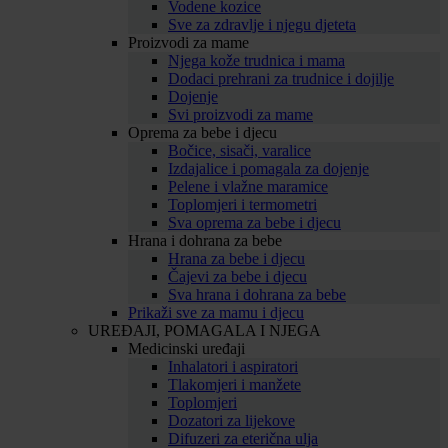
Vodene kozice
Sve za zdravlje i njegu djeteta
Proizvodi za mame
Njega kože trudnica i mama
Dodaci prehrani za trudnice i dojilje
Dojenje
Svi proizvodi za mame
Oprema za bebe i djecu
Bočice, sisači, varalice
Izdajalice i pomagala za dojenje
Pelene i vlažne maramice
Toplomjeri i termometri
Sva oprema za bebe i djecu
Hrana i dohrana za bebe
Hrana za bebe i djecu
Čajevi za bebe i djecu
Sva hrana i dohrana za bebe
Prikaži sve za mamu i djecu
UREĐAJI, POMAGALA I NJEGA
Medicinski uređaji
Inhalatori i aspiratori
Tlakomjeri i manžete
Toplomjeri
Dozatori za lijekove
Difuzeri za eterična ulja