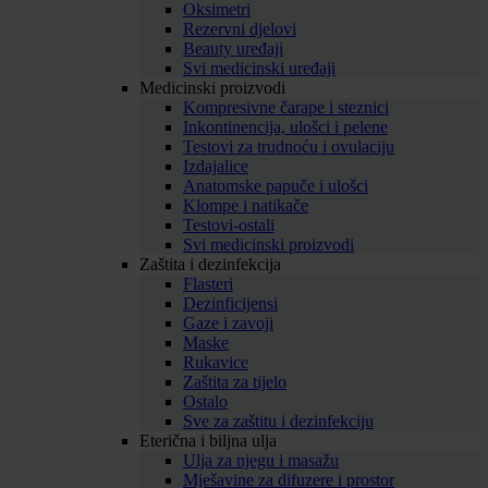
Oksimetri
Rezervni djelovi
Beauty uređaji
Svi medicinski uređaji
Medicinski proizvodi
Kompresivne čarape i steznici
Inkontinencija, ulošci i pelene
Testovi za trudnoću i ovulaciju
Izdajalice
Anatomske papuče i ulošci
Klompe i natikače
Testovi-ostali
Svi medicinski proizvodi
Zaštita i dezinfekcija
Flasteri
Dezinficijensi
Gaze i zavoji
Maske
Rukavice
Zaštita za tijelo
Ostalo
Sve za zaštitu i dezinfekciju
Eterična i biljna ulja
Ulja za njegu i masažu
Mješavine za difuzere i prostor