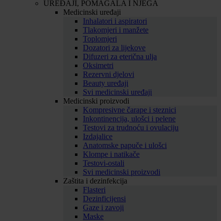
UREĐAJI, POMAGALA I NJEGA
Medicinski uređaji
Inhalatori i aspiratori
Tlakomjeri i manžete
Toplomjeri
Dozatori za lijekove
Difuzeri za eterična ulja
Oksimetri
Rezervni djelovi
Beauty uređaji
Svi medicinski uređaji
Medicinski proizvodi
Kompresivne čarape i steznici
Inkontinencija, ulošci i pelene
Testovi za trudnoću i ovulaciju
Izdajalice
Anatomske papuče i ulošci
Klompe i natikače
Testovi-ostali
Svi medicinski proizvodi
Zaštita i dezinfekcija
Flasteri
Dezinficijensi
Gaze i zavoji
Maske