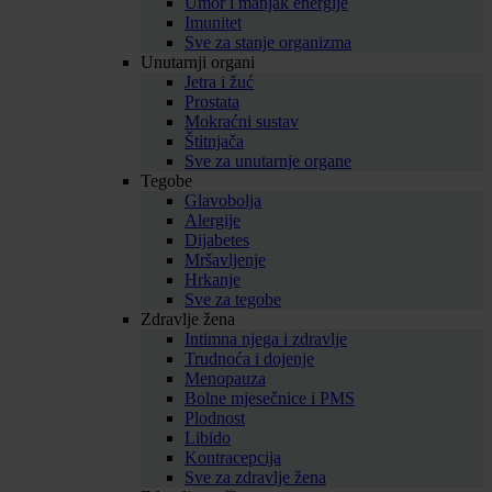
Umor i manjak energije
Imunitet
Sve za stanje organizma
Unutarnji organi
Jetra i žuć
Prostata
Mokraćni sustav
Štitnjača
Sve za unutarnje organe
Tegobe
Glavobolja
Alergije
Dijabetes
Mršavljenje
Hrkanje
Sve za tegobe
Zdravlje žena
Intimna njega i zdravlje
Trudnoća i dojenje
Menopauza
Bolne mjesečnice i PMS
Plodnost
Libido
Kontracepcija
Sve za zdravlje žena