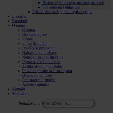
Hladno tiještena ulja, maslaci, macerati
Sva eterična i biljna ulja
Prikaži sve uređaje, pomagala i njegu
Ljekarne
Brendovi
O nama
O nama
Upravno vijeće
Propisi
Financijski plan
Izvješće o poslovanju
Nabava i plan nabave
Natječaji za zapošljavanje
Izjave o sukobu interesa
Zaštita osobnih podataka
Pravo na pristup informacijama
Dojmovi i pohvale
Predstavke i pritužbe
Ankete i upitnici
Kontakt
Moj račun
Pretraživanje...