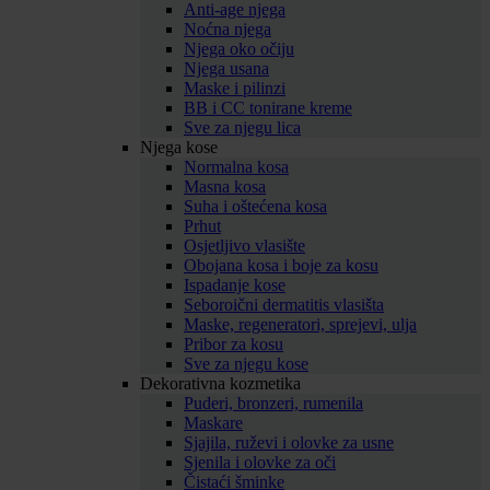
Anti-age njega
Noćna njega
Njega oko očiju
Njega usana
Maske i pilinzi
BB i CC tonirane kreme
Sve za njegu lica
Njega kose
Normalna kosa
Masna kosa
Suha i oštećena kosa
Prhut
Osjetljivo vlasište
Obojana kosa i boje za kosu
Ispadanje kose
Seboroični dermatitis vlasišta
Maske, regeneratori, sprejevi, ulja
Pribor za kosu
Sve za njegu kose
Dekorativna kozmetika
Puderi, bronzeri, rumenila
Maskare
Sjajila, ruževi i olovke za usne
Sjenila i olovke za oči
Čistaći šminke