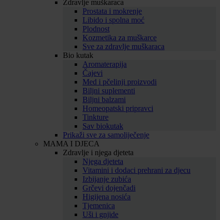
Zdravlje muškaraca
Prostata i mokrenje
Libido i spolna moć
Plodnost
Kozmetika za muškarce
Sve za zdravlje muškaraca
Bio kutak
Aromaterapija
Čajevi
Med i pčelinji proizvodi
Biljni suplementi
Biljni balzami
Homeopatski pripravci
Tinkture
Sav biokutak
Prikaži sve za samoliječenje
MAMA I DJECA
Zdravlje i njega djeteta
Njega djeteta
Vitamini i dodaci prehrani za djecu
Izbijanje zubića
Grčevi dojenčadi
Higijena nosića
Tjemenica
Uši i gnjide