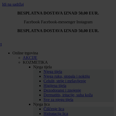
Idi na sadržaj
BESPLATNA DOSTAVA IZNAD 50,00 EUR.
Facebook
Facebook-messenger
Instagram
BESPLATNA DOSTAVA IZNAD 50,00 EUR.
rt
Online trgovina
AKCIJE
KOZMETIKA
Njega tijela
Njega tijela
Njega ruku, stopala i noktiju
Celulit, strije i mršavljenje
Higijena tijela
Dezodoransi i znojenje
Dermatitis, iritacije, suha koža
Sve za njegu tijela
Njega lica
Čišćenje lica
Hidratacija lica