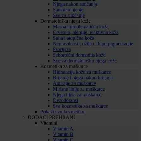
Njega nakon sunčanja
Samotamnjenje
Sve za sunčanje
Dermatološka njega kože
Masna i problematična koža
Crvenilo, alergije, reaktivna koža
Suha i atopična koža
Nepravilnosti, ožiljci i hiperpigmentacije
Psorijaza
Seboroični dermatitis kože
Sve za dermatološku njega kože
Kozmetika za muškarce
Hidratacija kože za muškarce
Brijanje i njega nakon brijanja
Anti-age za muškarce
Mirisne linije za muškarce
Njega tijela za muškarce
Dezodoransi
Sva kozmetika za muškarce
Prikaži svu kozmetiku
DODACI PREHRANI
Vitamini
Vitamin A
Vitamin B
Vitamin C