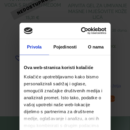
VODA S RUŽOM I MEDOM
APIVITA GEL ZA UMIVANJE
MASNE I MJEŠOVITE KOŽE
LICA
15,31
€
Najniža cijena u zadnjih 30 dana:
16,89
€
Snižena cijena:
Privola
Pojedinosti
O nama
Dodaj u listu želja
8,45
€
Ova web-stranica koristi kolačiće
Kolačiće upotrebljavamo kako bismo
personalizirali sadržaj i oglase,
Dodaj u listu želja
omogućili značajke društvenih medija i
analizirali promet. Isto tako, podatke o
Pročitaj više
Dodaj u košaricu
vašoj upotrebi naše web-lokacije
dijelimo s partnerima za društvene
medije, oglašavanje i analizu, a oni ih
mogu kombinirati s drugim podacima