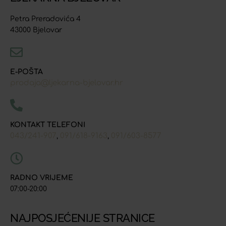
Petra Preradovića 4
43000 Bjelovar
E-POŠTA
prodaja@ljekarna-bjelovar.hr
KONTAKT TELEFONI
043/241-907
091/618-9163
091/603-8577
,
,
RADNO VRIJEME
07:00-20:00
NAJPOSJEĆENIJE STRANICE