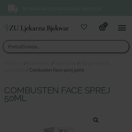
BESPLATNA DOSTAVA IZNAD 50,00 EUR.
0
Online 
Moj ra
Početna
/
Kozmetika
/
Sunčanje
/
Njega nakon
sunčanja
/ Combusten Face sprej 50ml
COMBUSTEN FACE SPREJ
50ML