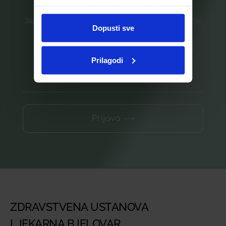
koje ste im pružili ili koje su prikupili dok
ste upotrebljavali njihove usluge.
Saznajte prvi za nove proizvode i ekskluzivne promocije
Dopusti sve
Prijavite se na listu za novosti
Prilagodi
Prijava ⟶
ZDRAVSTVENA USTANOVA
LJEKARNA BJELOVAR