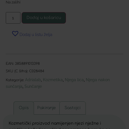
Na zalihi
Dodaj u košaricu
Dodaj u listu želja
EAN:
3858891013398
SKU (C šifra):
C028484
Adrialab
Kozmetika
Njega lica
Njega nakon
,
,
,
Kategorije:
sunčanja
Sunčanje
,
Opis
Pakiranje
Sastojci
Kozmetički proizvod namijenjen njezi nježne i