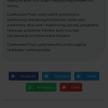
osjetljive kože lica uslijed neopreznog boravka na
suncu.
Combusten Face sprej sadrži jedinstvenu
kombinaciju kalcijevog hidroksida, visoki udio
pantenola, aloe vere i maslinovog ulja koji provjereno
rješavaju probleme iritirane kože lica, bez
narušavanja prirodne kožne barijere.
Combusten Face sprej trenutno pruža osjećaj
olakšanja i umirenja kože.
Facebook
Telegram
Twitter
WhatsApp
Email