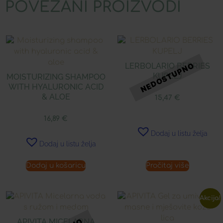
POVEZANI PROIZVODI
LERBOLARIO BERRIES
KUPELJ
MOISTURIZING SHAMPOO
WITH HYALURONIC ACID
& ALOE
15,47
€
16,89
€
Dodaj u listu želja
Dodaj u listu želja
Dodaj u košaricu
Pročitaj više
Akcija!
APIVITA MICELARNA