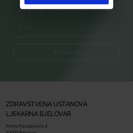
Prijavite se na listu za novosti
Prijava ⟶
ZDRAVSTVENA USTANOVA
LJEKARNA BJELOVAR
Petra Preradovića 4
43000 Bjelovar