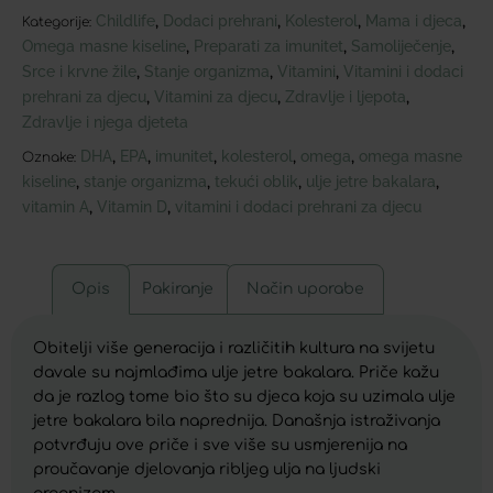
Childlife
Dodaci prehrani
Kolesterol
Mama i djeca
,
,
,
,
Kategorije:
Omega masne kiseline
Preparati za imunitet
Samoliječenje
,
,
,
Srce i krvne žile
Stanje organizma
Vitamini
Vitamini i dodaci
,
,
,
prehrani za djecu
Vitamini za djecu
Zdravlje i ljepota
,
,
,
Zdravlje i njega djeteta
DHA
EPA
imunitet
kolesterol
omega
omega masne
,
,
,
,
,
Oznake:
kiseline
stanje organizma
tekući oblik
ulje jetre bakalara
,
,
,
,
vitamin A
Vitamin D
vitamini i dodaci prehrani za djecu
,
,
Opis
Pakiranje
Način uporabe
Obitelji više generacija i različitih kultura na svijetu
davale su najmlađima ulje jetre bakalara. Priče kažu
da je razlog tome bio što su djeca koja su uzimala ulje
jetre bakalara bila naprednija. Današnja istraživanja
potvrđuju ove priče i sve više su usmjerenija na
proučavanje djelovanja ribljeg ulja na ljudski