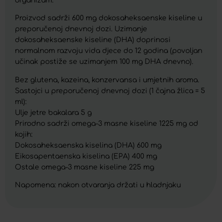
organizam.
Proizvod sadrži 600 mg dokosaheksaenske kiseline u
preporučenoj dnevnoj dozi. Uzimanje
dokosaheksaenske kiseline (DHA) doprinosi
normalnom razvoju vida djece do 12 godina (povoljan
učinak postiže se uzimanjem 100 mg DHA dnevno).
Bez glutena, kazeina, konzervansa i umjetnih aroma.
Sastojci u preporučenoj dnevnoj dozi (1 čajna žlica = 5
ml):
Ulje jetre bakalara 5 g
Prirodno sadrži omega-3 masne kiseline 1225 mg od
kojih:
Dokosaheksaenska kiselina (DHA) 600 mg
Eikosapentaenska kiselina (EPA) 400 mg
Ostale omega-3 masne kiseline 225 mg
Napomena: nakon otvaranja držati u hladnjaku