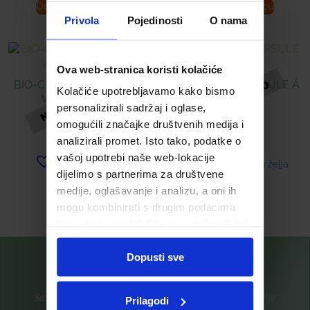
Dodaj u košaricu
Dodaj u košaricu
Privola
Pojedinosti
O nama
Ova web-stranica koristi kolačiće
BIO-C 500 DIREKT (PHS)
ANTISKLERIN KAPSULE Á
Kolačiće upotrebljavamo kako bismo
VREĆICA Á 20
60
personalizirali sadržaj i oglase,
omogućili značajke društvenih medija i
10,43
€
14,00
€
analizirali promet. Isto tako, podatke o
vašoj upotrebi naše web-lokacije
Dodaj u listu želja
Dodaj u listu želja
dijelimo s partnerima za društvene
medije, oglašavanje i analizu, a oni ih
Pročitaj više
Pročitaj više
mogu kombinirati s drugim podacima
koje ste im pružili ili koje su prikupili dok
ste upotrebljavali njihove usluge.
Dopusti sve
Saznajte prvi za nove proizvode i ekskluzivne promocije
Prilagodi