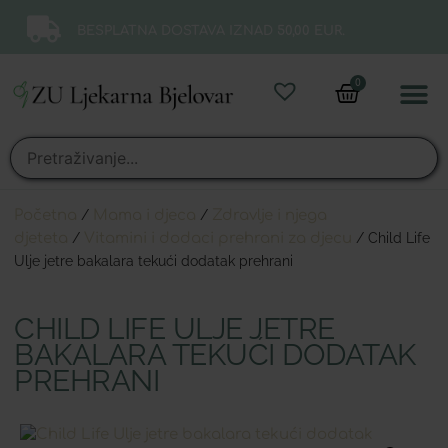
BESPLATNA DOSTAVA IZNAD 50,00 EUR.
0
Online 
Moj ra
Početna
/
Mama i djeca
/
Zdravlje i njega
djeteta
/
Vitamini i dodaci prehrani za djecu
/ Child Life
Ulje jetre bakalara tekući dodatak prehrani
CHILD LIFE ULJE JETRE
BAKALARA TEKUĆI DODATAK
PREHRANI