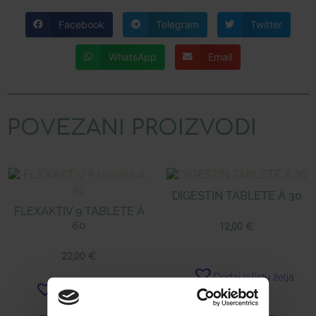
Facebook
Telegram
Twitter
WhatsApp
Email
POVEZANI PROIZVODI
DIGESTIN TABLETE Á 30
FLEXAKTIV 9 TABLETE Á
60
12,00
€
22,00
€
Dodaj u listu želja
Dodaj u listu želja