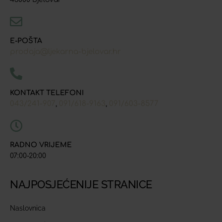
E-POŠTA
prodaja@ljekarna-bjelovar.hr
KONTAKT TELEFONI
043/241-907
091/618-9163
091/603-8577
,
,
RADNO VRIJEME
07:00-20:00
NAJPOSJEĆENIJE STRANICE
Naslovnica