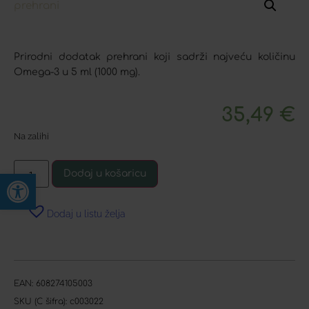
Prirodni dodatak prehrani koji sadrži najveću količinu
Omega-3 u 5 ml (1000 mg).
35,49
€
Na zalihi
Open toolbar
Dodaj u košaricu
Dodaj u listu želja
EAN:
608274105003
SKU (C šifra):
c003022