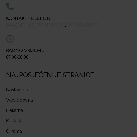
KONTAKT TELEFONI
043/241-907
091/618-9163
091/603-8577
,
,
RADNO VRIJEME
07:00-20:00
NAJPOSJEĆENIJE STRANICE
Naslovnica
Web trgovina
Ljekarne
Kontakt
O nama