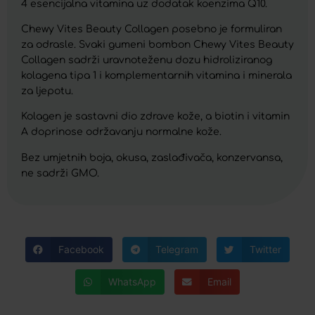
4 esencijalna vitamina uz dodatak koenzima Q10.
Chewy Vites Beauty Collagen posebno je formuliran
za odrasle. Svaki gumeni bombon Chewy Vites Beauty
Collagen sadrži uravnoteženu dozu hidroliziranog
kolagena tipa 1 i komplementarnih vitamina i minerala
za ljepotu.
Kolagen je sastavni dio zdrave kože, a biotin i vitamin
A doprinose održavanju normalne kože.
Bez umjetnih boja, okusa, zaslađivača, konzervansa,
ne sadrži GMO.
Facebook
Telegram
Twitter
WhatsApp
Email