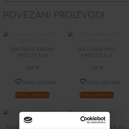
POVEZANI PROIZVODI
CENTRAVIT ENERGY
BOULARDII (PHS)
TABLETE Á 30
KAPSULE Á 10
14,41
€
9,30
€
Dodaj u listu želja
Dodaj u listu želja
Dodaj u košaricu
Dodaj u košaricu
BIO-C 500 ® TABLETE Á
ALPENKRAFT SIRUP Á 250