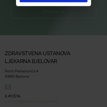
Prijava ⟶
ZDRAVSTVENA USTANOVA
LJEKARNA BJELOVAR
Petra Preradovića 4
43000 Bjelovar
E-POŠTA
prodaja@ljekarna-bjelovar.hr