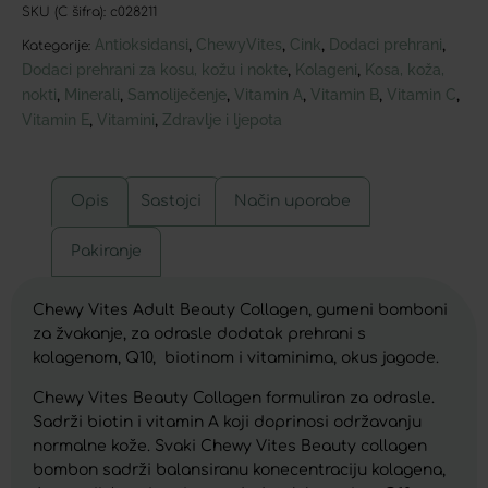
SKU (C šifra):
c028211
Antioksidansi
ChewyVites
Cink
Dodaci prehrani
,
,
,
,
Kategorije:
Dodaci prehrani za kosu, kožu i nokte
Kolageni
Kosa, koža,
,
,
nokti
Minerali
Samoliječenje
Vitamin A
Vitamin B
Vitamin C
,
,
,
,
,
,
Vitamin E
Vitamini
Zdravlje i ljepota
,
,
Opis
Sastojci
Način uporabe
Pakiranje
Chewy Vites Adult Beauty Collagen, gumeni bomboni
za žvakanje, za odrasle dodatak prehrani s
kolagenom, Q10, biotinom i vitaminima, okus jagode.
Chewy Vites Beauty Collagen formuliran za odrasle.
Sadrži biotin i vitamin A koji doprinosi održavanju
normalne kože. Svaki Chewy Vites Beauty collagen
bombon sadrži balansiranu konecentraciju kolagena,