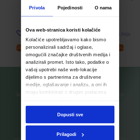
40
ML
Privola
Pojedinosti
O nama
9,99
€
16,99
€
Ova web-stranica koristi kolačiće
Dodaj u listu želja
Dodaj u listu želja
Kolačiće upotrebljavamo kako bismo
personalizirali sadržaj i oglase,
Dodaj u košaricu
Dodaj u košaricu
omogućili značajke društvenih medija i
analizirali promet. Isto tako, podatke o
vašoj upotrebi naše web-lokacije
dijelimo s partnerima za društvene
medije, oglašavanje i analizu, a oni ih
mogu kombinirati s drugim podacima
Saznajte prvi za nove proizvode i ekskluzivne promocije
koje ste im pružili ili koje su prikupili dok
ste upotrebljavali njihove usluge.
Prijavite se na listu za novosti
Dopusti sve
Prilagodi