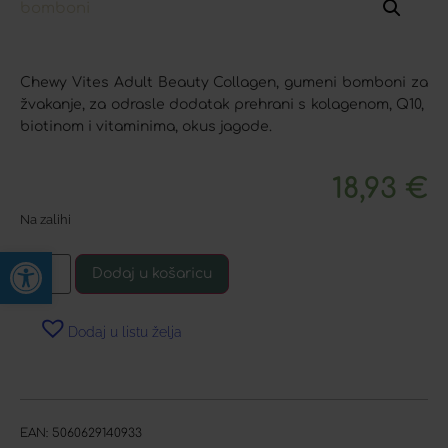
Chewy Vites Adult Beauty Collagen, gumeni bomboni za
žvakanje, za odrasle dodatak prehrani s kolagenom, Q10,
biotinom i vitaminima, okus jagode.
18,93
€
Na zalihi
Open toolbar
Dodaj u košaricu
Dodaj u listu želja
EAN:
5060629140933