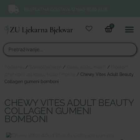
BESPLATNA DOSTAVA IZNAD 50,00 EUR.
0
Online 
Moj ra
Početna
/
Samoliječenje
/
Kosa, koža, nokti
/
Dodaci
prehrani za kosu, kožu i nokte
/ Chewy Vites Adult Beauty
Collagen gumeni bomboni
CHEWY VITES ADULT BEAUTY
COLLAGEN GUMENI
BOMBONI