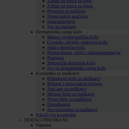
Zaštita od sunca za tijelo
Zaštita od sunca za djecu
Priprema za sunčanje
Njega nakon sunčanja
Samotamnjenje
Sve za sunčanje
Dermatološka njega kože
Masna i problematična koža
Crvenilo, alergije, reaktivna koža
Suha i atopična koža
Nepravilnosti, ožiljci i hiperpigmentacije
Psorijaza
Seboroični dermatitis kože
Sve za dermatološku njega kože
Kozmetika za muškarce
Hidratacija kože za muškarce
Brijanje i njega nakon brijanja
Anti-age za muškarce
Mirisne linije za muškarce
Njega tijela za muškarce
Dezodoransi
Sva kozmetika za muškarce
Prikaži svu kozmetiku
DODACI PREHRANI
Vitamini