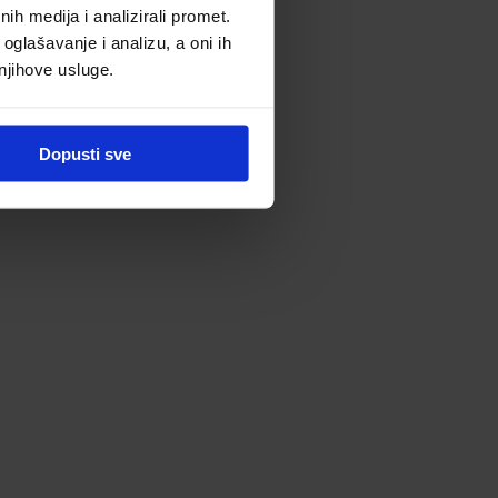
h medija i analizirali promet.
oglašavanje i analizu, a oni ih
 njihove usluge.
Dopusti sve