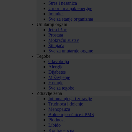
Stres i nesanica
Umor i manjak energije
Imunitet
Sve za stanje organizma
Unutarnji organi
Jetra i žuć
Prostata
Mokraćni sustav
Štitnjača
Sve za unutarnje organe
Tegobe
Glavobolja
Alergije
Dijabetes
Mršavljenje
Hrkanje
Sve za tegobe
Zdravlje žena
Intimna njega i zdravlje
Trudnoća i dojenje
Menopauza
Bolne mjesečnice i PMS
Plodnost
Libido
Kontracepcija