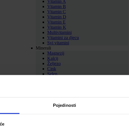
Vitamin A
Vitamin B
Vitamin C
Vitamin D
Vitamin E
Vitamin K
Multivitamini
Vitamini za djecu
Svi vitamini
Minerali
Magnezij
Kalcij
Željezo
Cink
Selen
Bakar
Krom
Kalij
Multiminerali
Svi minerali
Zdravlje i ljepota
Pojedinosti
Antioksidansi
Aminokiseline
Med i pčelinji proizvodi
iće
Biljni suplementi