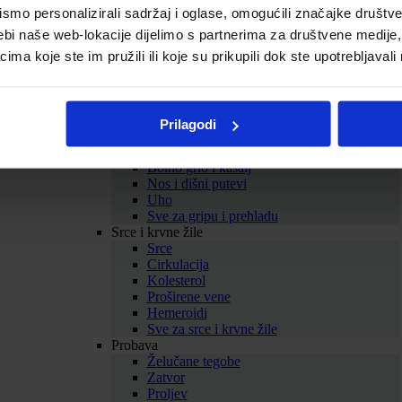
Biljni balzami
mo personalizirali sadržaj i oglase, omogućili značajke društveni
Homeopatski proizvodi
ebi naše web-lokacije dijelimo s partnerima za društvene medije, 
Tinkture
Omega masne kiseline
a koje ste im pružili ili koje su prikupili dok ste upotrebljavali
Kolageni
Sve za zdravlje i ljepotu
Prikaži sve dodatke prehrani
SAMOLIJEČENJE
Prilagodi
Gripa i prehlada
Imunitet
Bolno grlo i kašalj
Nos i dišni putevi
Uho
Sve za gripu i prehladu
Srce i krvne žile
Srce
Cirkulacija
Kolesterol
Proširene vene
Hemeroidi
Sve za srce i krvne žile
Probava
Želučane tegobe
Zatvor
Proljev