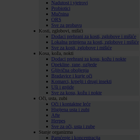
Nadutost i vjetrovi
Probiotici
Mučnina
ORS
Sve za probavu
Kosti, zglobovi, mišići
Dodaci prehrani za kosti, zglobove i mišiće
Lokalna primjena za kosti, zglobove i mišiće
Sve za kosti, zglobove i mišiće
Kosa, koža, nokti
Dodaci prehrani za kosu, kožu i nokte
Opekline, rane, ozljede
Gljivična oboljenja
Bradavice i kurje oči
Komarci, krpelji i drugi insekti
Uši i gnjide
Sve za kosu, kožu i nokte
Oči, usta, zubi
Oči i kontaktne leće
Higijena usta i zubi
Afte
Herpes
Sve za oči, usta i zube
Stanje organizma
Pamćenje i koncentracija