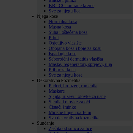
Maske i pilinzi
BB i CC tonirane kreme
Sve za njegu lica
Njega kose
Normalna kosa
Masna kosa
Suha i oštećena kosa
Prhut
Osjetljivo vlasište
Obojana kosa i boje za kosu
Ispadanje kose
Seboroični dermatitis vlasišta
Maske, regeneratori, sprejevi, ulja
Pribor za kosu
Sve za njegu kose
Dekorativna kozmetika
Puderi, bronzeri, rumenila
Maskare
Sjajila, ruževi i olovke za usne
Sjenila i olovke za oči
Čistaći šminke
Mirisne linije i parfemi
Sva dekorativna kozmetika
Sunčanje
Zaštita od sunca za lice