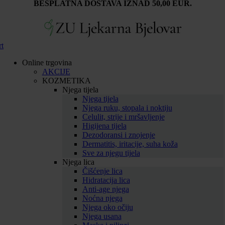
BESPLATNA DOSTAVA IZNAD 50,00 EUR.
rt
Online trgovina
AKCIJE
KOZMETIKA
Njega tijela
Njega tijela
Njega ruku, stopala i noktiju
Celulit, strije i mršavljenje
Higijena tijela
Dezodoransi i znojenje
Dermatitis, iritacije, suha koža
Sve za njegu tijela
Njega lica
Čišćenje lica
Hidratacija lica
Anti-age njega
Noćna njega
Njega oko očiju
Njega usana