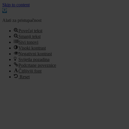
Skip to content
Open
toolbar
Alati za pristupačnost
Povećaj tekst
Smanji tekst
Sivi tonovi
Visoki kontrast
Negativni kontrast
Svijetla pozadina
Podcrtane poveznice
Čitljiviji font
Reset
Idi
na
sadržaj