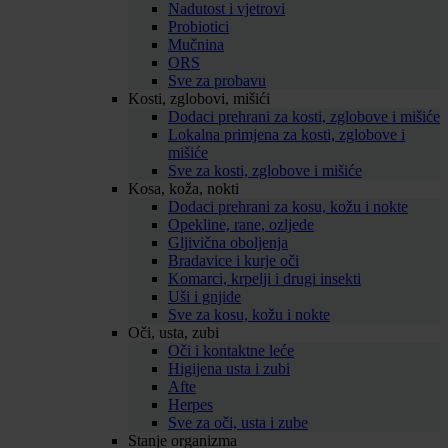
Nadutost i vjetrovi
Probiotici
Mučnina
ORS
Sve za probavu
Kosti, zglobovi, mišići
Dodaci prehrani za kosti, zglobove i mišiće
Lokalna primjena za kosti, zglobove i
mišiće
Sve za kosti, zglobove i mišiće
Kosa, koža, nokti
Dodaci prehrani za kosu, kožu i nokte
Opekline, rane, ozljede
Gljivična oboljenja
Bradavice i kurje oči
Komarci, krpelji i drugi insekti
Uši i gnjide
Sve za kosu, kožu i nokte
Oči, usta, zubi
Oči i kontaktne leće
Higijena usta i zubi
Afte
Herpes
Sve za oči, usta i zube
Stanje organizma