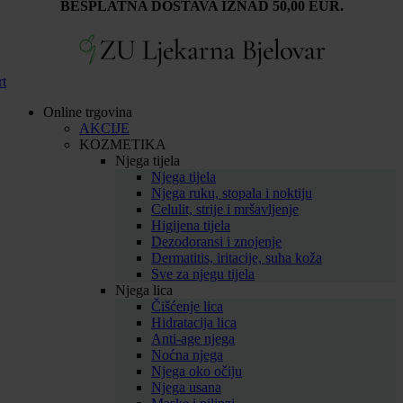
BESPLATNA DOSTAVA IZNAD 50,00 EUR.
rt
Online trgovina
AKCIJE
KOZMETIKA
Njega tijela
Njega tijela
Njega ruku, stopala i noktiju
Celulit, strije i mršavljenje
Higijena tijela
Dezodoransi i znojenje
Dermatitis, iritacije, suha koža
Sve za njegu tijela
Njega lica
Čišćenje lica
Hidratacija lica
Anti-age njega
Noćna njega
Njega oko očiju
Njega usana