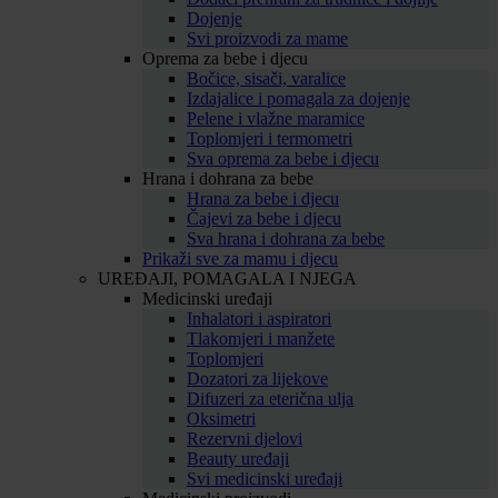
Dojenje
Svi proizvodi za mame
Oprema za bebe i djecu
Bočice, sisači, varalice
Izdajalice i pomagala za dojenje
Pelene i vlažne maramice
Toplomjeri i termometri
Sva oprema za bebe i djecu
Hrana i dohrana za bebe
Hrana za bebe i djecu
Čajevi za bebe i djecu
Sva hrana i dohrana za bebe
Prikaži sve za mamu i djecu
UREĐAJI, POMAGALA I NJEGA
Medicinski uređaji
Inhalatori i aspiratori
Tlakomjeri i manžete
Toplomjeri
Dozatori za lijekove
Difuzeri za eterična ulja
Oksimetri
Rezervni djelovi
Beauty uređaji
Svi medicinski uređaji