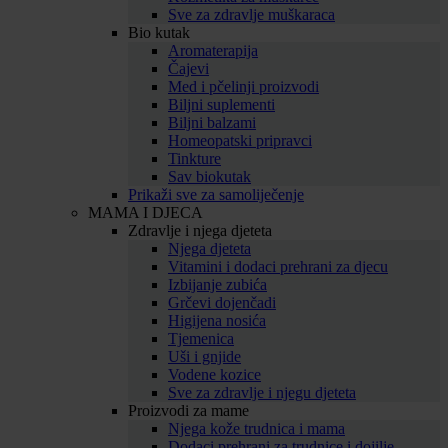
Sve za zdravlje muškaraca
Bio kutak
Aromaterapija
Čajevi
Med i pčelinji proizvodi
Biljni suplementi
Biljni balzami
Homeopatski pripravci
Tinkture
Sav biokutak
Prikaži sve za samoliječenje
MAMA I DJECA
Zdravlje i njega djeteta
Njega djeteta
Vitamini i dodaci prehrani za djecu
Izbijanje zubića
Grčevi dojenčadi
Higijena nosića
Tjemenica
Uši i gnjide
Vodene kozice
Sve za zdravlje i njegu djeteta
Proizvodi za mame
Njega kože trudnica i mama
Dodaci prehrani za trudnice i dojilje