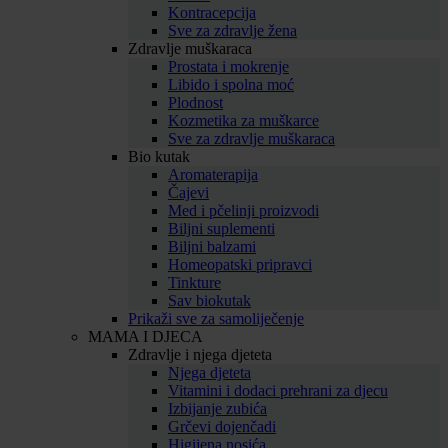
Kontracepcija
Sve za zdravlje žena
Zdravlje muškaraca
Prostata i mokrenje
Libido i spolna moć
Plodnost
Kozmetika za muškarce
Sve za zdravlje muškaraca
Bio kutak
Aromaterapija
Čajevi
Med i pčelinji proizvodi
Biljni suplementi
Biljni balzami
Homeopatski pripravci
Tinkture
Sav biokutak
Prikaži sve za samoliječenje
MAMA I DJECA
Zdravlje i njega djeteta
Njega djeteta
Vitamini i dodaci prehrani za djecu
Izbijanje zubića
Grčevi dojenčadi
Higijena nosića