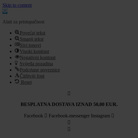
Skip to content
Open
toolbar
Alati za pristupačnost
Povećaj tekst
Smanji tekst
Sivi tonovi
Visoki kontrast
Negativni kontrast
Svijetla pozadina
Podcrtane poveznice
Čitljiviji font
Reset
Idi
na
sadržaj
BESPLATNA DOSTAVA IZNAD 50,00 EUR.
Facebook
Facebook-messenger
Instagram