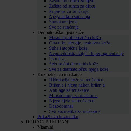
Zaštita od sunca za tijelo
Zaštita od sunca za djecu
Priprema za sunčanje
Njega nakon sunčanja
Samotamnjenje
Sve za sunčanje
Dermatološka njega kože
Masna i problematična koža
Crvenilo, alergije, reaktivna koža
Suha i atopična koža
Nepravilnosti, ožiljci i hiperpigmentacije
Psorijaza
Seboroični dermatitis kože
Sve za dermatološku njega kože
Kozmetika za muškarce
Hidratacija kože za muškarce
Brijanje i njega nakon brijanja
Anti-age za muškarce
Mirisne linije za muškarce
Njega tijela za muškarce
Dezodoransi
Sva kozmetika za muškarce
Prikaži svu kozmetiku
DODACI PREHRANI
Vitamini