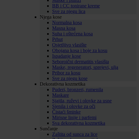
Maske i pilinzi
BB i CC tonirane kreme
Sve za njegu lica
Njega kose
Normalna kosa
Masna kosa
Suha i oštećena kosa
Prhut
Osjetljivo vlasište
Obojana kosa i boje za kosu
Ispadanje kose
Seboroični dermatitis vlasišta
Maske, regeneratori, sprejevi, ulja
Pribor za kosu
Sve za njegu kose
Dekorativna kozmetika
Puderi, bronzeri, rumenila
Maskare
Sjajila, ruževi i olovke za usne
Sjenila i olovke za oči
Čistaći šminke
Mirisne linije i parfemi
Sva dekorativna kozmetika
Sunčanje
Zaštita od sunca za lice