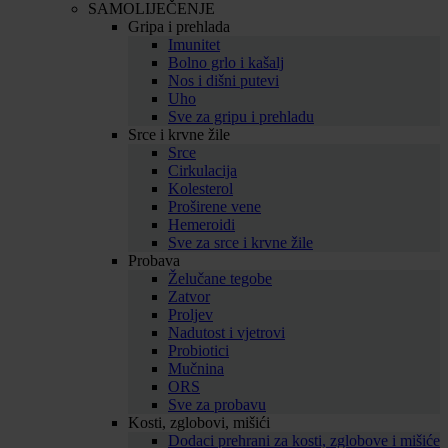
SAMOLIJEČENJE
Gripa i prehlada
Imunitet
Bolno grlo i kašalj
Nos i dišni putevi
Uho
Sve za gripu i prehladu
Srce i krvne žile
Srce
Cirkulacija
Kolesterol
Proširene vene
Hemeroidi
Sve za srce i krvne žile
Probava
Želučane tegobe
Zatvor
Proljev
Nadutost i vjetrovi
Probiotici
Mučnina
ORS
Sve za probavu
Kosti, zglobovi, mišići
Dodaci prehrani za kosti, zglobove i mišiće