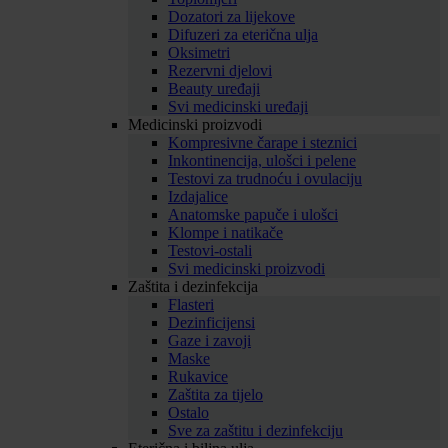
Dozatori za lijekove
Difuzeri za eterična ulja
Oksimetri
Rezervni djelovi
Beauty uređaji
Svi medicinski uređaji
Medicinski proizvodi
Kompresivne čarape i steznici
Inkontinencija, ulošci i pelene
Testovi za trudnoću i ovulaciju
Izdajalice
Anatomske papuče i ulošci
Klompe i natikače
Testovi-ostali
Svi medicinski proizvodi
Zaštita i dezinfekcija
Flasteri
Dezinficijensi
Gaze i zavoji
Maske
Rukavice
Zaštita za tijelo
Ostalo
Sve za zaštitu i dezinfekciju