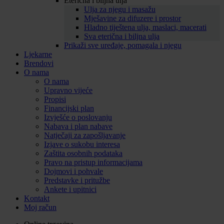
Eterična i biljna ulja
Ulja za njegu i masažu
Mješavine za difuzere i prostor
Hladno tiještena ulja, maslaci, macerati
Sva eterična i biljna ulja
Prikaži sve uređaje, pomagala i njegu
Ljekarne
Brendovi
O nama
O nama
Upravno vijeće
Propisi
Financijski plan
Izvješće o poslovanju
Nabava i plan nabave
Natječaji za zapošljavanje
Izjave o sukobu interesa
Zaštita osobnih podataka
Pravo na pristup informacijama
Dojmovi i pohvale
Predstavke i pritužbe
Ankete i upitnici
Kontakt
Moj račun