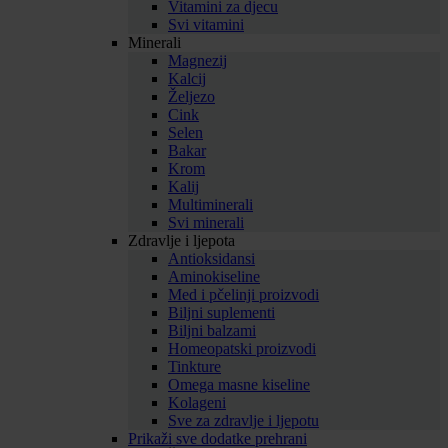
Vitamini za djecu
Svi vitamini
Minerali
Magnezij
Kalcij
Željezo
Cink
Selen
Bakar
Krom
Kalij
Multiminerali
Svi minerali
Zdravlje i ljepota
Antioksidansi
Aminokiseline
Med i pčelinji proizvodi
Biljni suplementi
Biljni balzami
Homeopatski proizvodi
Tinkture
Omega masne kiseline
Kolageni
Sve za zdravlje i ljepotu
Prikaži sve dodatke prehrani