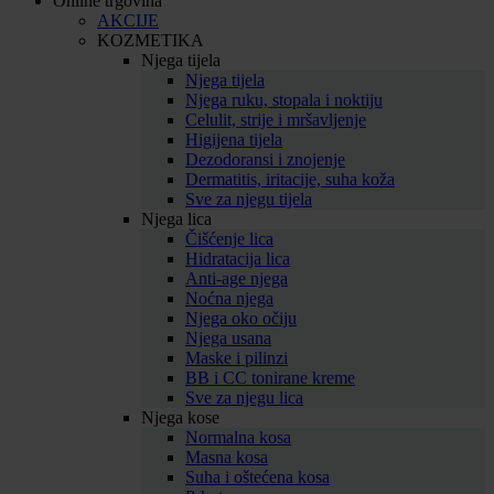
Online trgovina
AKCIJE
KOZMETIKA
Njega tijela
Njega tijela
Njega ruku, stopala i noktiju
Celulit, strije i mršavljenje
Higijena tijela
Dezodoransi i znojenje
Dermatitis, iritacije, suha koža
Sve za njegu tijela
Njega lica
Čišćenje lica
Hidratacija lica
Anti-age njega
Noćna njega
Njega oko očiju
Njega usana
Maske i pilinzi
BB i CC tonirane kreme
Sve za njegu lica
Njega kose
Normalna kosa
Masna kosa
Suha i oštećena kosa