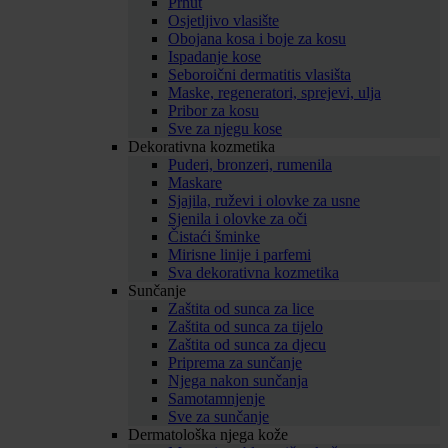
Prhut
Osjetljivo vlasište
Obojana kosa i boje za kosu
Ispadanje kose
Seboroični dermatitis vlasišta
Maske, regeneratori, sprejevi, ulja
Pribor za kosu
Sve za njegu kose
Dekorativna kozmetika
Puderi, bronzeri, rumenila
Maskare
Sjajila, ruževi i olovke za usne
Sjenila i olovke za oči
Čistaći šminke
Mirisne linije i parfemi
Sva dekorativna kozmetika
Sunčanje
Zaštita od sunca za lice
Zaštita od sunca za tijelo
Zaštita od sunca za djecu
Priprema za sunčanje
Njega nakon sunčanja
Samotamnjenje
Sve za sunčanje
Dermatološka njega kože