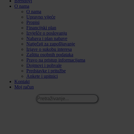
Brendovi
O nama
O nama
Upravno vijeće
Propisi
Financijski plan
Izvješće o poslovanju
Nabava i plan nabave
Natječaji za zapošljavanje
Izjave o sukobu interesa
Zaštita osobnih podataka
Pravo na pristup informacijama
Dojmovi i pohvale
Predstavke i pritužbe
Ankete i upitnici
Kontakt
Moj račun
Pretraživanje...