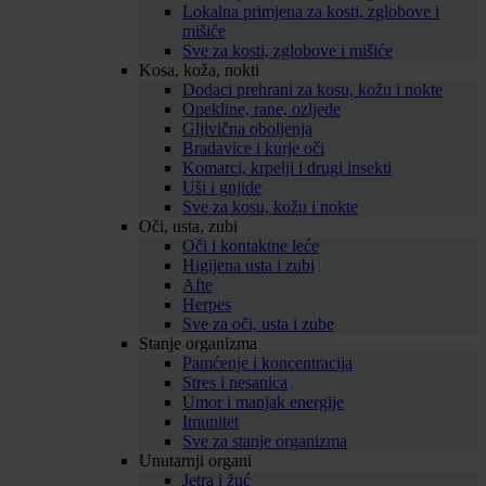
Lokalna primjena za kosti, zglobove i
mišiće
Sve za kosti, zglobove i mišiće
Kosa, koža, nokti
Dodaci prehrani za kosu, kožu i nokte
Opekline, rane, ozljede
Gljivična oboljenja
Bradavice i kurje oči
Komarci, krpelji i drugi insekti
Uši i gnjide
Sve za kosu, kožu i nokte
Oči, usta, zubi
Oči i kontaktne leće
Higijena usta i zubi
Afte
Herpes
Sve za oči, usta i zube
Stanje organizma
Pamćenje i koncentracija
Stres i nesanica
Umor i manjak energije
Imunitet
Sve za stanje organizma
Unutarnji organi
Jetra i žuć