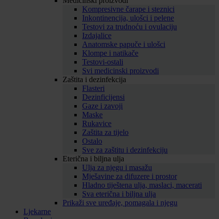
Medicinski proizvodi
Kompresivne čarape i steznici
Inkontinencija, ulošci i pelene
Testovi za trudnoću i ovulaciju
Izdajalice
Anatomske papuče i ulošci
Klompe i natikače
Testovi-ostali
Svi medicinski proizvodi
Zaštita i dezinfekcija
Flasteri
Dezinficijensi
Gaze i zavoji
Maske
Rukavice
Zaštita za tijelo
Ostalo
Sve za zaštitu i dezinfekciju
Eterična i biljna ulja
Ulja za njegu i masažu
Mješavine za difuzere i prostor
Hladno tiještena ulja, maslaci, macerati
Sva eterična i biljna ulja
Prikaži sve uređaje, pomagala i njegu
Ljekarne