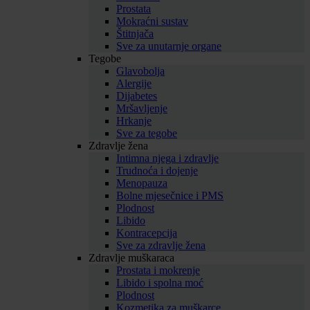
Prostata
Mokraćni sustav
Štitnjača
Sve za unutarnje organe
Tegobe
Glavobolja
Alergije
Dijabetes
Mršavljenje
Hrkanje
Sve za tegobe
Zdravlje žena
Intimna njega i zdravlje
Trudnoća i dojenje
Menopauza
Bolne mjesečnice i PMS
Plodnost
Libido
Kontracepcija
Sve za zdravlje žena
Zdravlje muškaraca
Prostata i mokrenje
Libido i spolna moć
Plodnost
Kozmetika za muškarce