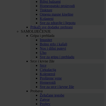
Biljni balzami
Homeopatski proizvodi
Tinkture
Omega masne kiseline
Kolageni
Sve za zdravlje i ljepotu
Prikaži sve dodatke prehrani
SAMOLIJEČENJE
Gripa i prehlada
Imunitet
Bolno grlo i kašalj
Nos i dišni putevi
Uho
Sve za gripu i prehladu
Srce i krvne žile
Srce
Cirkulacija
Kolesterol
Proširene vene
Hemeroidi
Sve za srce i krvne žile
Probava
Želučane tegobe
Zatvor
Proljev