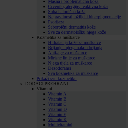
Masna i problematična koža
Crvenilo, alergije, reaktivna koža
Suha i atopična koža
Nepravilnosti, ožiljci i hiperpigmentacije
Psorijaza
Seboroični dermatitis kože
Sve za dermatološku njega kože
Kozmetika za muškarce
Hidratacija kože za muškarce
Brijanje i njega nakon brijanja
Anti-age za muškarce
Mirisne linije za muškarce
Njega tijela za muškarce
Dezodoransi
Sva kozmetika za muškarce
Prikaži svu kozmetiku
DODACI PREHRANI
Vitamini
Vitamin A
Vitamin B
Vitamin C
Vitamin D
Vitamin E
Vitamin K
Multivitamini