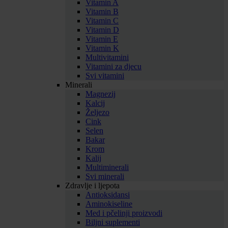
Vitamin A
Vitamin B
Vitamin C
Vitamin D
Vitamin E
Vitamin K
Multivitamini
Vitamini za djecu
Svi vitamini
Minerali
Magnezij
Kalcij
Željezo
Cink
Selen
Bakar
Krom
Kalij
Multiminerali
Svi minerali
Zdravlje i ljepota
Antioksidansi
Aminokiseline
Med i pčelinji proizvodi
Biljni suplementi