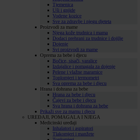
Tjemenica
Uši i gnjide
Vodene kozice
Sve za zdravlje i njegu djeteta
Proizvodi za mame
Njega kože trudnica i mama
Dodaci prehrani za trudnice i dojilje
Dojenje
Svi proizvodi za mame
Oprema za bebe i djecu
Bočice, sisači, varalice
Izdajalice i pomagala za dojenje
Pelene i vlažne maramice
Toplomjeri i termometri
Sva oprema za bebe i djecu
Hrana i dohrana za bebe
Hrana za bebe i djecu
Čajevi za bebe i djecu
Sva hrana i dohrana za bebe
Prikaži sve za mamu i djecu
UREĐAJI, POMAGALA I NJEGA
Medicinski uređaji
Inhalatori i aspiratori
Tlakomjeri i manžete
Toplomjeri