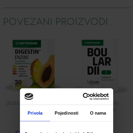
POVEZANI PROIZVODI
DIGESTIN TABLETE Á 30
BOULARDII (PHS)
KAPSULE Á 10
Privola
Pojedinosti
O nama
12,00
€
9,30
€