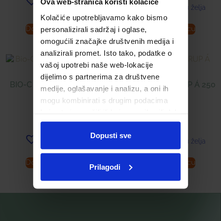
Ova web-stranica koristi kolačiće
Dodaj u listu želja
Dodaj u listu želja
Kolačiće upotrebljavamo kako bismo
personalizirali sadržaj i oglase,
Dodaj u košaricu
Dodaj u košaricu
omogućili značajke društvenih medija i
analizirali promet. Isto tako, podatke o
vašoj upotrebi naše web-lokacije
dijelimo s partnerima za društvene
BIO-C 500 ® TABLETE Á
ALPENKRAFT SIRUP Á 250
medije, oglašavanje i analizu, a oni ih
40
ML
mogu kombinirati s drugim podacima
koje ste im pružili ili koje su prikupili dok
9,99
€
16,99
€
ste upotrebljavali njihove usluge.
Dopusti sve
Dodaj u listu želja
Dodaj u listu želja
Dodaj u košaricu
Dodaj u košaricu
Prilagodi