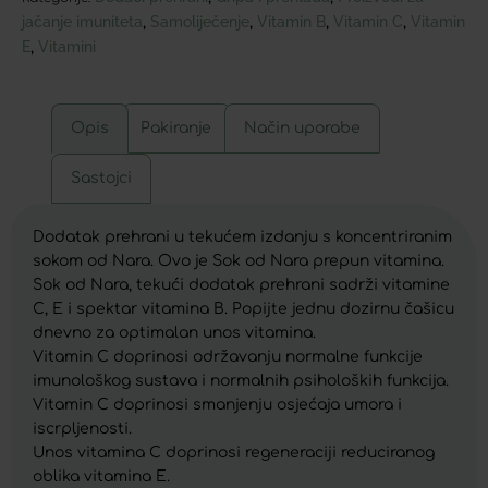
jačanje imuniteta
Samoliječenje
Vitamin B
Vitamin C
Vitamin
,
,
,
,
E
Vitamini
,
Opis
Pakiranje
Način uporabe
Sastojci
Dodatak prehrani u tekućem izdanju s koncentriranim
sokom od Nara. Ovo je Sok od Nara prepun vitamina.
Sok od Nara, tekući dodatak prehrani sadrži vitamine
C, E i spektar vitamina B. Popijte jednu dozirnu čašicu
dnevno za optimalan unos vitamina.
Vitamin C doprinosi održavanju normalne funkcije
imunološkog sustava i normalnih psiholoških funkcija.
Vitamin C doprinosi smanjenju osjećaja umora i
iscrpljenosti.
Unos vitamina C doprinosi regeneraciji reduciranog
oblika vitamina E.