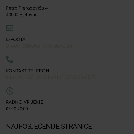
Petra Preradovića 4
43000 Bjelovar
E-POŠTA
prodaja@ljekarna-bjelovar.hr
KONTAKT TELEFONI
043/241-907
091/618-9163
091/603-8577
,
,
RADNO VRIJEME
07:00-20:00
NAJPOSJEĆENIJE STRANICE