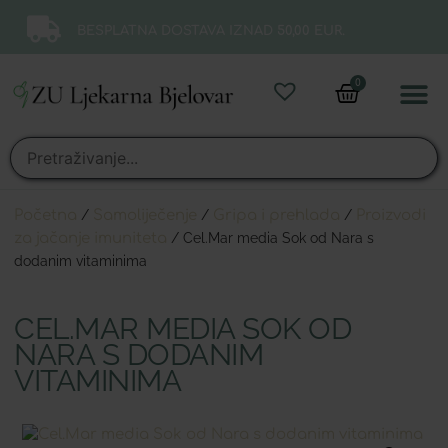
BESPLATNA DOSTAVA IZNAD 50,00 EUR.
0
Online 
Moj ra
Početna
/
Samoliječenje
/
Gripa i prehlada
/
Proizvodi
za jačanje imuniteta
/ Cel.Mar media Sok od Nara s
dodanim vitaminima
CEL.MAR MEDIA SOK OD
NARA S DODANIM
VITAMINIMA