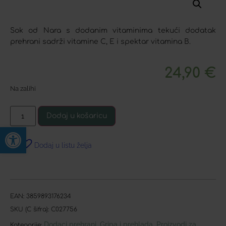
Sok od Nara s dodanim vitaminima tekući dodatak
prehrani sadrži vitamine C, E i spektar vitamina B.
24,90
€
Na zalihi
Dodaj u košaricu
Open toolbar
Dodaj u listu želja
EAN:
3859893176234
SKU (C šifra):
C027756
Dodaci prehrani
Gripa i prehlada
Proizvodi za
,
,
Kategorije: