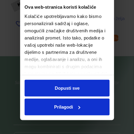
Ova web-stranica koristi kolačiće
13,50
€
Kolačiće upotrebljavamo kako bismo
Dodaj u listu želja
personalizirali sadržaj i oglase,
Dodaj u listu želja
omogućili značajke društvenih medija i
analizirali promet. Isto tako, podatke o
Pročitaj više
Dodaj u košaricu
vašoj upotrebi naše web-lokacije
dijelimo s partnerima za društvene
medije, oglašavanje i analizu, a oni ih
mogu kombinirati s drugim podacima
koje ste im pružili ili koje su prikupili dok
ste upotrebljavali njihove usluge.
Saznajte prvi za nove proizvode i ekskluzivne promocije
Dopusti sve
Prijavite se na listu za novosti
Prilagodi