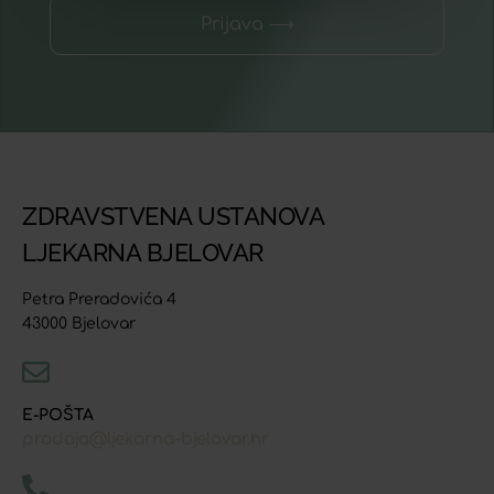
Prijava ⟶
ZDRAVSTVENA USTANOVA
LJEKARNA BJELOVAR
Petra Preradovića 4
43000 Bjelovar
E-POŠTA
prodaja@ljekarna-bjelovar.hr