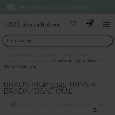
BESPLATNA DOSTAVA IZNAD 50,00 EUR.
0
Online 
Moj ra
Početna
/
Uređaji, pomagala i njega
/
Medicinski
uređaji
/
Beauty uređaji
/ BRAUN MGK 5345 TRIMER
BRADA/SISAC (7u1)
BRAUN MGK 5345 TRIMER
BRADA/SISAC (7U1)