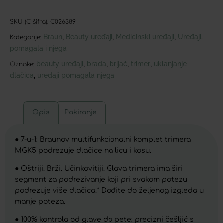
SKU (C šifra):
C026389
Braun
Beauty uređaji
Medicinski uređaji
Uređaji,
,
,
,
Kategorije:
pomagala i njega
beauty uređaji
brada
brijač
trimer
uklanjanje
,
,
,
,
Oznake:
dlačica
uređaji pomagala njega
,
Opis
Pakiranje
● 7-u-1: Braunov multifunkcionalni komplet trimera
MGK5 podrezuje dlačice na licu i kosu.
● Oštriji. Brži. Učinkovitiji. Glava trimera ima širi
segment za podrezivanje koji pri svakom potezu
podrezuje više dlačica.* Dođite do željenog izgleda u
manje poteza.
● 100% kontrola od glave do pete: precizni češljić s