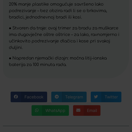
20% manje plastike omogućuje savršeno lako
podrezivanje – bez obzira radi li se o brkovima,
bradici, jednodnevnoj bradi ili kosi.
● Stvoren da traje: ovaj trimer za bradu za muškarce
ima dugovječne oštre oštrice – za lako, ravnomjerno i
učinkovito podrezivanje dlačica i kose pri svakoj
duljini.
● Napredan njemački dizajn: moćna litij-ionska
baterija za 100 minuta rada.
Facebook
Telegram
Twitter
WhatsApp
Email