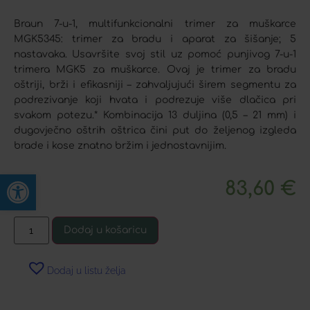
Braun 7-u-1, multifunkcionalni trimer za muškarce
MGK5345: trimer za bradu i aparat za šišanje; 5
nastavaka. Usavršite svoj stil uz pomoć punjivog 7-u-1
trimera MGK5 za muškarce. Ovaj je trimer za bradu
oštriji, brži i efikasniji – zahvaljujući širem segmentu za
podrezivanje koji hvata i podrezuje više dlačica pri
svakom potezu.* Kombinacija 13 duljina (0,5 – 21 mm) i
dugovječno oštrih oštrica čini put do željenog izgleda
brade i kose znatno bržim i jednostavnijim.
Open toolbar
83,60
€
Dodaj u košaricu
Dodaj u listu želja