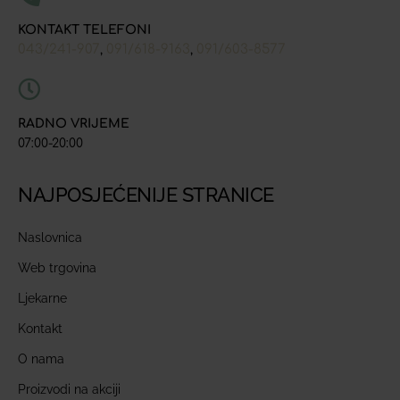
KONTAKT TELEFONI
043/241-907
091/618-9163
091/603-8577
,
,
RADNO VRIJEME
07:00-20:00
NAJPOSJEĆENIJE STRANICE
Naslovnica
Web trgovina
Ljekarne
Kontakt
O nama
Proizvodi na akciji