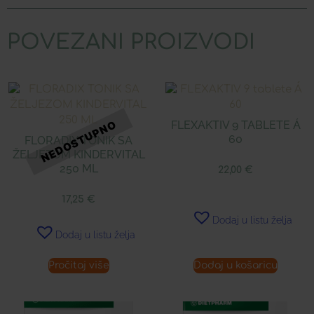
POVEZANI PROIZVODI
FLEXAKTIV 9 TABLETE Á
60
FLORADIX TONIK SA
ŽELJEZOM KINDERVITAL
250 ML
22,00
€
17,25
€
Dodaj u listu želja
Dodaj u listu želja
Pročitaj više
Dodaj u košaricu