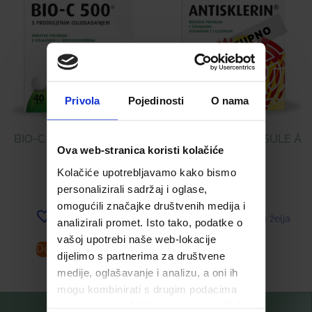
Privola
Pojedinosti
O nama
BIO-C 500 ® TABLETE Á
ANTISKLERIN KAPSULE Á
Ova web-stranica koristi kolačiće
40
60
Kolačiće upotrebljavamo kako bismo
9,99
€
14,00
€
personalizirali sadržaj i oglase,
omogućili značajke društvenih medija i
Dodaj u listu želja
Dodaj u listu želja
analizirali promet. Isto tako, podatke o
vašoj upotrebi naše web-lokacije
Dodaj u košaricu
Pročitaj više
dijelimo s partnerima za društvene
medije, oglašavanje i analizu, a oni ih
mogu kombinirati s drugim podacima
koje ste im pružili ili koje su prikupili dok