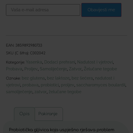
Obavijesti me
EAN:
3859892980733
SKU (C šifra):
C002042
Yasenka
Dodaci prehrani
Nadutost i vjetrovi
,
,
,
Kategorije:
Probava
Proljev
Samoliječenje
Zatvor
Želučane tegobe
,
,
,
,
bez glutena
bez laktoze
bez šećera
nadutost i
,
,
,
Oznake:
vjetrovi
probava
probiotici
proljev
saccharomyces boulardii
,
,
,
,
,
samoliječenje
zatvor
želučane tegobe
,
,
Opis
Pakiranje
Probiotička gljivica koja uspješno rješava problem