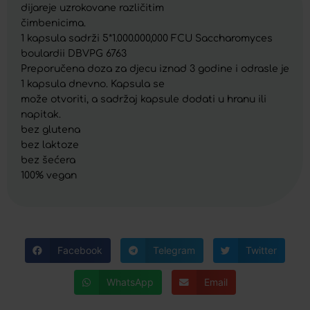
dijareje uzrokovane različitim
čimbenicima.
1 kapsula sadrži 5*1.000.000,000 FCU Saccharomyces
boulardii DBVPG 6763
Preporučena doza za djecu iznad 3 godine i odrasle je
1 kapsula dnevno. Kapsula se
može otvoriti, a sadržaj kapsule dodati u hranu ili
napitak.
bez glutena
bez laktoze
bez šećera
100% vegan
Facebook
Telegram
Twitter
WhatsApp
Email