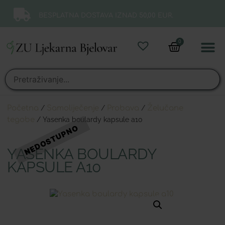
BESPLATNA DOSTAVA IZNAD 50,00 EUR.
0
Online 
Moj ra
Početna
/
Samoliječenje
/
Probava
/
Želučane
tegobe
/ Yasenka boulardy kapsule a10
YASENKA BOULARDY
KAPSULE A10