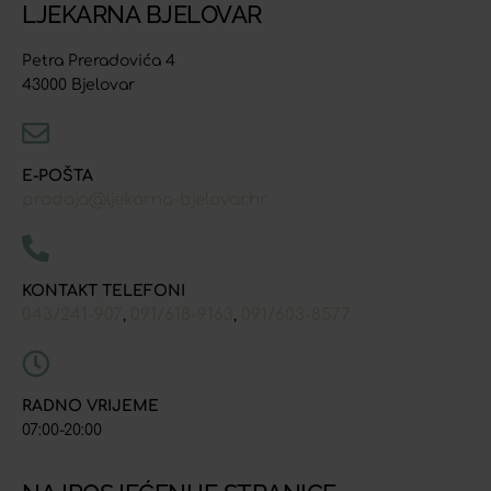
LJEKARNA BJELOVAR
Petra Preradovića 4
43000 Bjelovar
E-POŠTA
prodaja@ljekarna-bjelovar.hr
KONTAKT TELEFONI
043/241-907
091/618-9163
091/603-8577
,
,
RADNO VRIJEME
07:00-20:00