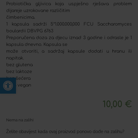
Probiotička gljivica koja uspješno rješava problem
dijareje uzrokovane različitim
čimbenicima.
1 kapsula sadrži 5*1.000.000,000 FCU Saccharomyces
boulardii DBVPG 6763
Preporučena doza za djecu iznad 3 godine i odrasle je 1
kapsula dnevno. Kapsula se
može otvoriti, a sadržaj kapsule dodati u hranu ili
napitak.
bez glutena
bez laktoze
Open toolbar
bez šećera
100% vegan
10,00
€
Nema na zalihi
Želite obavijest kada ovaj proizvod ponovo dođe na zalihu?