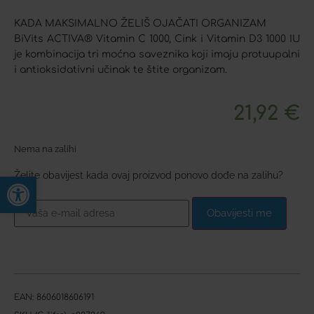
KADA MAKSIMALNO ŽELIŠ OJAČATI ORGANIZAM
BiVits ACTIVA® Vitamin C 1000, Cink i Vitamin D3 1000 IU
je kombinacija tri moćna saveznika koji imaju protuupalni
i antioksidativni učinak te štite organizam.
21,92
€
Nema na zalihi
Želite obavijest kada ovaj proizvod ponovo dođe na zalihu?
Open toolbar
Obavijesti me
EAN:
8606018606191