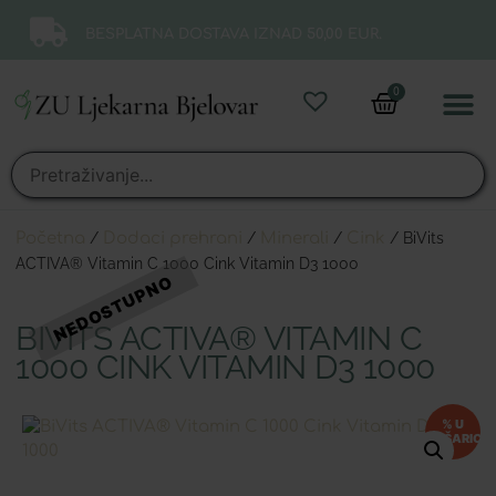
BESPLATNA DOSTAVA IZNAD 50,00 EUR.
0
Online 
Moj ra
Početna
/
Dodaci prehrani
/
Minerali
/
Cink
/ BiVits
ACTIVA® Vitamin C 1000 Cink Vitamin D3 1000
BIVITS ACTIVA® VITAMIN C
1000 CINK VITAMIN D3 1000
% U
KOŠARICI