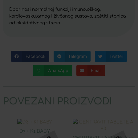
Doprinosi normalnoj funkciji imunološkog,
kardiovaskularnog i živčanog sustava, zaštiti stanica
od oksidativnog stresa
Facebook
Telegram
Twitter
WhatsApp
Email
POVEZANI PROIZVODI
D3 + K1 BABY
CENTRAVIT TABLETE Á 90