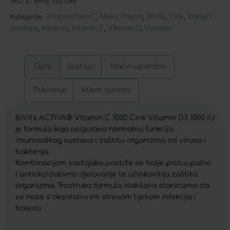
SKU (C šifra):
c027269
*Preporučamo*
Abela Pharm
BiVits
Cink
Dodaci
,
,
,
,
Kategorije:
prehrani
Minerali
Vitamin C
Vitamin D
Vitamini
,
,
,
,
Opis
Sastojci
Način uporabe
Pakiranje
Mjere opreza
BiVits ACTIVA® Vitamin C 1000 Cink Vitamin D3 1000 IU
je formula koja osigurava normalnu funkciju
imunološkog sustava i zaštitu organizma od virusa i
bakterija.
Kombinacijom sastojaka postiže se bolje protuupalno
i antioksidativno djelovanje te učinkovitija zaštita
organizma. Trostruka formula olakšava stanicama da
se nose s oksidativnim stresom tijekom infekcija i
bolesti.