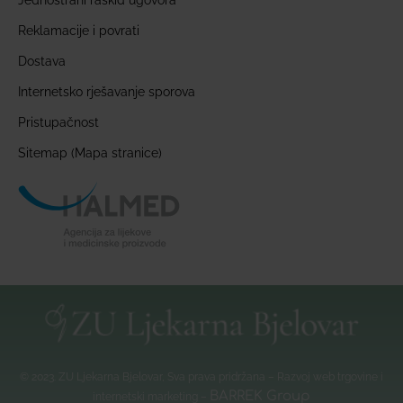
Jednostrani raskid ugovora
Reklamacije i povrati
Dostava
Internetsko rješavanje sporova
Pristupačnost
Sitemap (Mapa stranice)
© 2023. ZU Ljekarna Bjelovar, Sva prava pridržana – Razvoj web trgovine i
BARREK Group
internetski marketing –