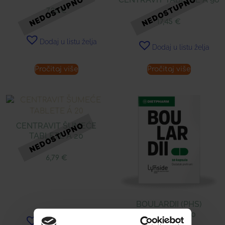
7,26
€
17,45
€
Dodaj u listu želja
Dodaj u listu želja
Pročitaj više
Pročitaj više
CENTRAVIT ŠUMEĆE
TABLETE Á 20
6,79
€
BOULARDII (PHS)
KAPSULE Á 10
Dodaj u listu želja