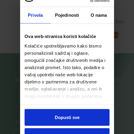
9,30
€
Privola
Pojedinosti
O nama
Dodaj u listu želja
Pročitaj više
Dodaj u košaricu
Ova web-stranica koristi kolačiće
Kolačiće upotrebljavamo kako bismo
personalizirali sadržaj i oglase,
omogućili značajke društvenih medija i
analizirali promet. Isto tako, podatke o
vašoj upotrebi naše web-lokacije
Saznajte prvi za nove proizvode i ekskluzivne promocije
dijelimo s partnerima za društvene
medije, oglašavanje i analizu, a oni ih
Prijavite se na listu za novosti
mogu kombinirati s drugim podacima
koje ste im pružili ili koje su prikupili dok
ste upotrebljavali njihove usluge.
Dopusti sve