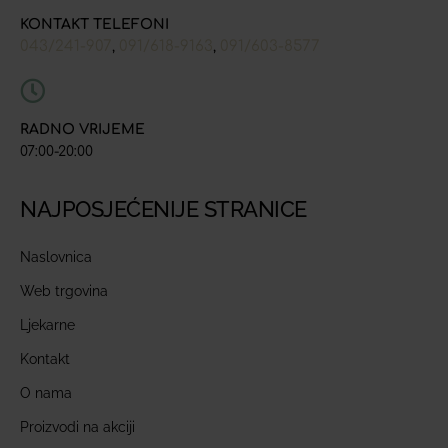
KONTAKT TELEFONI
043/241-907
091/618-9163
091/603-8577
,
,
RADNO VRIJEME
07:00-20:00
NAJPOSJEĆENIJE STRANICE
Naslovnica
Web trgovina
Ljekarne
Kontakt
O nama
Proizvodi na akciji