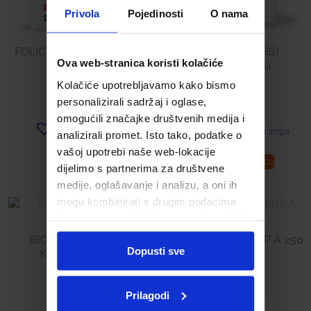
Privola
Pojedinosti
O nama
FOLIC ACTIVE KAPSULE
BOULARDII (PHS)
Ova web-stranica koristi kolačiće
(PHS) Á 30
KAPSULE Á 10
Kolačiće upotrebljavamo kako bismo
7,76
€
9,30
€
personalizirali sadržaj i oglase,
omogućili značajke društvenih medija i
Dodaj u listu želja
Dodaj u listu želja
analizirali promet. Isto tako, podatke o
vašoj upotrebi naše web-lokacije
Pročitaj više
Dodaj u košaricu
dijelimo s partnerima za društvene
medije, oglašavanje i analizu, a oni ih
mogu kombinirati s drugim podacima
koje ste im pružili ili koje su prikupili dok
ste upotrebljavali njihove usluge.
BIO-C 500 ® (PHS)
ALPENKRAFT SIRUP Á 250
Dopusti sve
KAPSULE Á 40
ML
9,99
€
16,99
€
Prilagodi