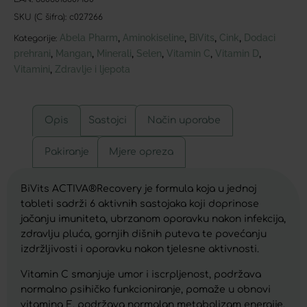
SKU (C šifra):
c027266
Abela Pharm
Aminokiseline
BiVits
Cink
Dodaci
,
,
,
,
Kategorije:
prehrani
Mangan
Minerali
Selen
Vitamin C
Vitamin D
,
,
,
,
,
,
Vitamini
Zdravlje i ljepota
,
Opis
Sastojci
Način uporabe
Pakiranje
Mjere opreza
BiVits ACTIVA®Recovery je formula koja u jednoj
tableti sadrži 6 aktivnih sastojaka koji doprinose
jačanju imuniteta, ubrzanom oporavku nakon infekcija,
zdravlju pluća, gornjih dišnih puteva te povećanju
izdržljivosti i oporavku nakon tjelesne aktivnosti.
Vitamin C smanjuje umor i iscrpljenost, podržava
normalno psihičko funkcioniranje, pomaže u obnovi
vitamina E, podržava normalan metabolizam energije,