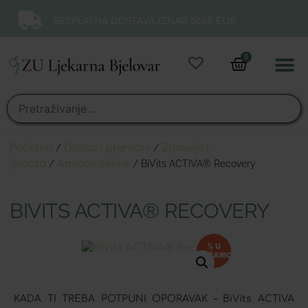
BESPLATNA DOSTAVA IZNAD 50,00 EUR.
0
Online 
Moj ra
Početna
/
Dodaci prehrani
/
Zdravlje i
ljepota
/
Aminokiseline
/ BiVits ACTIVA® Recovery
BIVITS ACTIVA® RECOVERY
% U
KOŠARICI
KADA TI TREBA POTPUNI OPORAVAK – BiVits ACTIVA