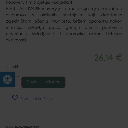
Recovery tim 6 djeluje kao jedan!
BiVits ACTIVA®Recovery je formula koja u jednoj tableti
osigurava 6 aktivnih sastojaka koji doprinose
zajedničkom jačanju imuniteta, bržem oporavku nakon
infekcija, zdravlju pluća, gornjih dišnih puteva i
povećanju izdržljivosti i oporavka nakon tjelesne
aktivnosti.
26,14
€
Na zalihi
Open toolbar
Dodaj u košaricu
Dodaj u listu želja
EAN:
8606018607150