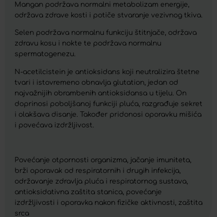
Mangan podržava normalni metabolizam energije,
održava zdrave kosti i potiče stvaranje vezivnog tkiva.
Selen podržava normalnu funkciju štitnjače, održava
zdravu kosu i nokte te podržava normalnu
spermatogenezu.
N-acetilcistein je antioksidans koji neutralizira štetne
tvari i istovremeno obnavlja glutation, jedan od
najvažnijih obrambenih antioksidansa u tijelu. On
doprinosi poboljšanoj funkciji pluća, razgrađuje sekret
i olakšava disanje. Također pridonosi oporavku mišića
i povećava izdržljivost.
Povećanje otpornosti organizma, jačanje imuniteta,
brži oporavak od respiratornih i drugih infekcija,
održavanje zdravlja pluća i respiratornog sustava,
antioksidativna zaštita stanica, povećanje
izdržljivosti i oporavka nakon fizičke aktivnosti, zaštita
srca