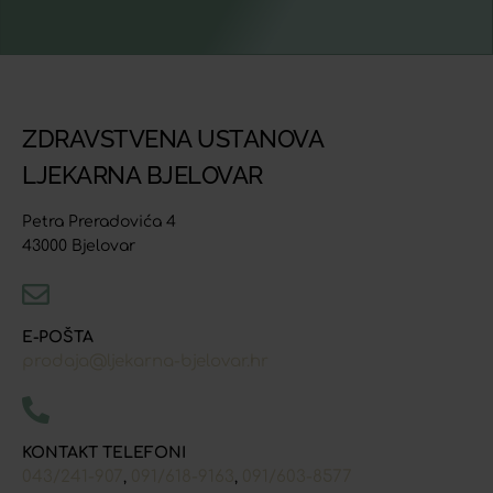
ZDRAVSTVENA USTANOVA
LJEKARNA BJELOVAR
Petra Preradovića 4
43000 Bjelovar
E-POŠTA
prodaja@ljekarna-bjelovar.hr
KONTAKT TELEFONI
043/241-907
091/618-9163
091/603-8577
,
,