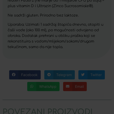
reuteri PBS072 (ne manje od 1 milijarde CFU po soju) –
plus vitamin D i Ultrazin (Zinco Sucrosomiale®).
Ne sadrži gluten. Prirodno bez laktoze.
Uporaba: Uzimati 1 sadržaj štapića dnevno, otopiti u
čaši vode (oko 100 ml), po mogućnosti odvojeno od
obroka. Dodatak prehrani u obliku praška koji se
rekonstituira s vodom/mlijekom/sokom/drugom
tekućinom, samo da nije topla.
Facebook
Telegram
Twitter
WhatsApp
Email
POVEZANI PROIZVODI