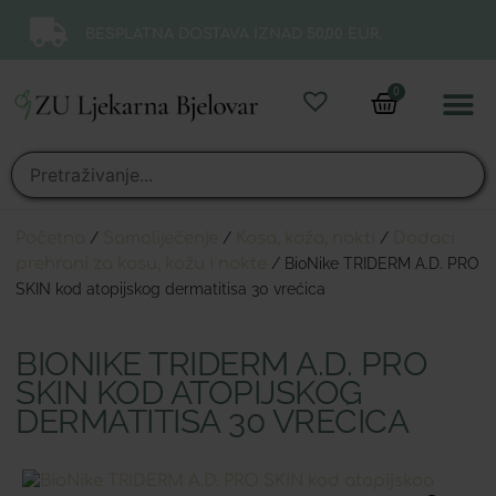
BESPLATNA DOSTAVA IZNAD 50,00 EUR.
0
Online 
Moj ra
Početna
/
Samoliječenje
/
Kosa, koža, nokti
/
Dodaci
prehrani za kosu, kožu i nokte
/ BioNike TRIDERM A.D. PRO
SKIN kod atopijskog dermatitisa 30 vrećica
BIONIKE TRIDERM A.D. PRO
SKIN KOD ATOPIJSKOG
DERMATITISA 30 VREĆICA