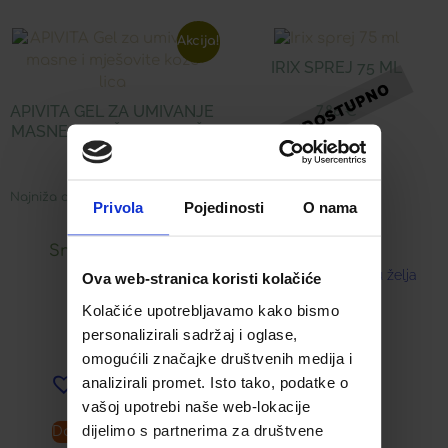
Akcija!
IRIX SPREJ 75 ML
APIVITA GEL ZA UMIVANJE
7,86
€
MASNE I MJEŠOVITE KOŽE
LICA
Najniža cijena u zadnjih 30 dana:
Privola
Pojedinosti
O nama
16,89
€
Snižena cijena:
Dodaj u listu želja
Ova web-stranica koristi kolačiće
8,45
€
Kolačiće upotrebljavamo kako bismo
personalizirali sadržaj i oglase,
omogućili značajke društvenih medija i
analizirali promet. Isto tako, podatke o
Dodaj u listu želja
vašoj upotrebi naše web-lokacije
dijelimo s partnerima za društvene
Dodaj u košaricu
Pročitaj više