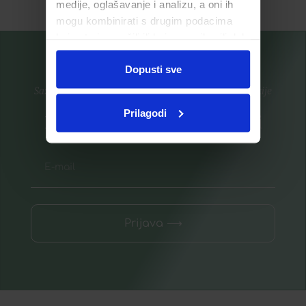
medije, oglašavanje i analizu, a oni ih
mogu kombinirati s drugim podacima
koje ste im pružili ili koje su prikupili dok
ste upotrebljavali njihove usluge.
Dopusti sve
Saznajte prvi za nove proizvode i ekskluzivne promocije
Prilagodi
Prijavite se na listu za novosti
Prijava ⟶