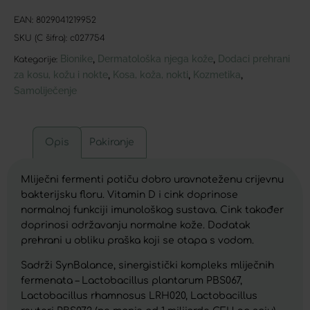
EAN:
8029041219952
SKU (C šifra):
c027754
Bionike
Dermatološka njega kože
Dodaci prehrani
,
,
Kategorije:
za kosu, kožu i nokte
Kosa, koža, nokti
Kozmetika
,
,
,
Samoliječenje
Opis
Pakiranje
Mliječni fermenti potiču dobro uravnoteženu crijevnu
bakterijsku floru. Vitamin D i cink doprinose
normalnoj funkciji imunološkog sustava. Cink također
doprinosi održavanju normalne kože. Dodatak
prehrani u obliku praška koji se otapa s vodom.
Sadrži SynBalance, sinergistički kompleks mliječnih
fermenata – Lactobacillus plantarum PBS067,
Lactobacillus rhamnosus LRH020, Lactobacillus