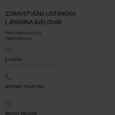
ZDRAVSTVENA USTANOVA
LJEKARNA BJELOVAR
Petra Preradovića 4
43000 Bjelovar
E-POŠTA
prodaja@ljekarna-bjelovar.hr
KONTAKT TELEFONI
043/241-907
091/618-9163
091/603-8577
,
,
RADNO VRIJEME