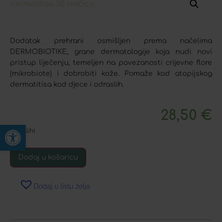
Dodatak prehrani osmišljen prema načelima
DERMOBIOTIKE, grane dermatologije koja nudi novi
pristup liječenju, temeljen na povezanosti crijevne flore
(mikrobiote) i dobrobiti kože. Pomaže kod atopijskog
dermatitisa kod djece i odraslih.
28,50
€
Open toolbar
Na zalihi
Dodaj u košaricu
Dodaj u listu želja