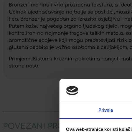
Bronzer ima finu i vrlo prozračnu teksturu, a idea
Učinak ujednačavanja najbolje se postiže „mozaik”
lica. Bronzer je pogodan za izrazito osjetljivu i n
Putem kože, najvećeg organa ljudskog tijela, mogu 
kontroliran na najmanje tragove teških metala, oso
aromatične spojeve koji mogu predstavljati rizik za
glutena osobito je važna osobama s celijakijom, ali
Primjena:
Kistom i kružnim pokretima nanijeti malu
strane nosa.
Facebook
Privola
POVEZANI PROIZVODI
Ova web-stranica koristi kolač