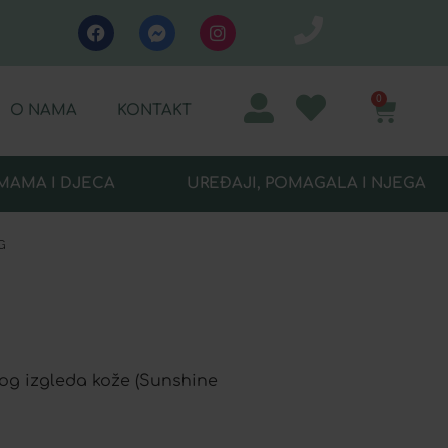
0
O NAMA
KONTAKT
MAMA I DJECA
UREĐAJI, POMAGALA I NJEGA
G
log izgleda kože (Sunshine