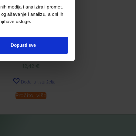
h medija i analizirali promet.
oglašavanje i analizu, a oni ih
 njihove usluge.
PIVITA NJEŽNI ČISTAČ ZA
UKLANJANJE ŠMINKE ZA
Dopusti sve
PODRUČJE OKO OČIJU
12,42
€
Dodaj u listu želja
Pročitaj više