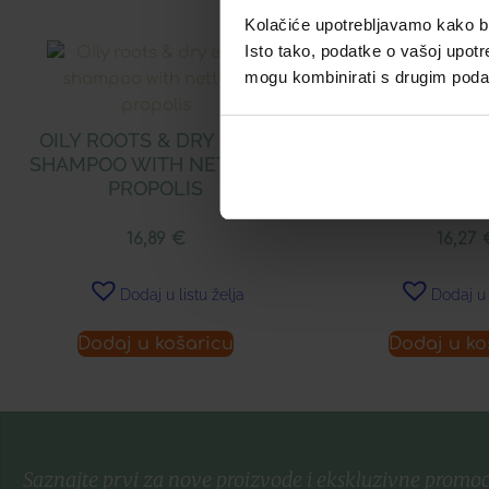
Kolačiće upotrebljavamo kako bis
Isto tako, podatke o vašoj upotr
mogu kombinirati s drugim podacim
OILY ROOTS & DRY ENDS
APIVITA ŠAMPON
SHAMPOO WITH NETTLE &
OŠTEĆENU 
PROPOLIS
KERATINOM
16,89
€
16,27
Dodaj u listu želja
Dodaj u 
Dodaj u košaricu
Dodaj u ko
Saznajte prvi za nove proizvode i ekskluzivne promoc