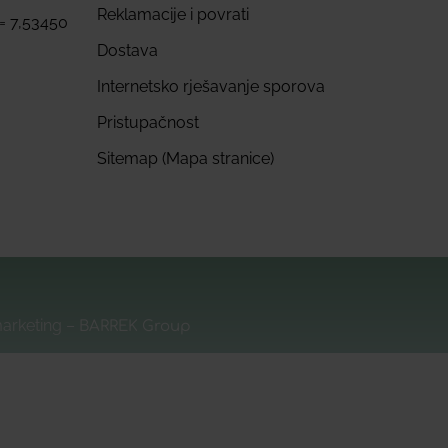
Reklamacije i povrati
 = 7,53450
Dostava
Internetsko rješavanje sporova
Pristupačnost
Sitemap (Mapa stranice)
marketing –
BARREK Group