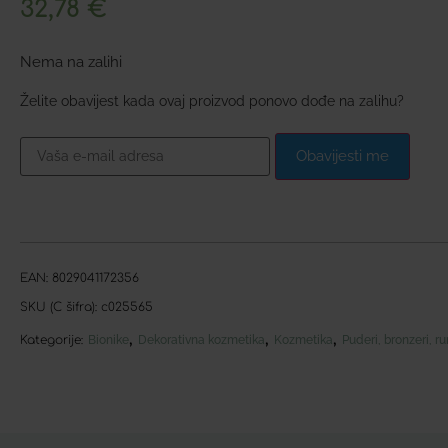
32,78
€
Nema na zalihi
Želite obavijest kada ovaj proizvod ponovo dođe na zalihu?
Obavijesti me
EAN:
8029041172356
SKU (C šifra):
c025565
,
,
,
Kategorije:
Bionike
Dekorativna kozmetika
Kozmetika
Puderi, bronzeri, r