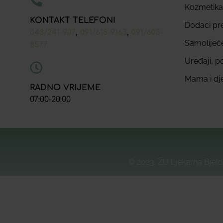
Kozmetika
KONTAKT TELEFONI
Dodaci pr
,
,
043/241-907
091/618-9163
091/603-
Samoliječ
8577
Uređaji, p
Mama i dj
RADNO VRIJEME
07:00-20:00
© 2023. ZU Ljekarna Bjelo