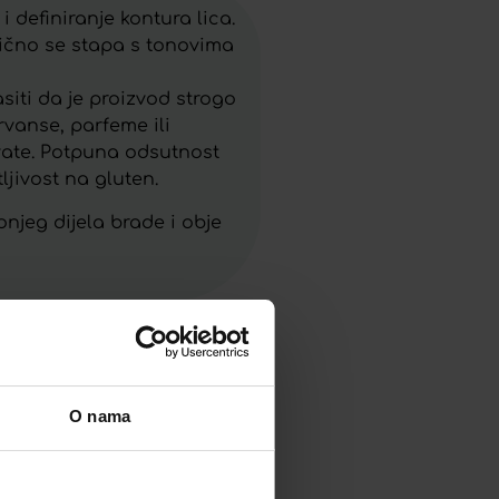
 definiranje kontura lica.
lično se stapa s tonovima
siti da je proizvod strogo
rvanse, parfeme ili
rivate. Potpuna odsutnost
ljivost na gluten.
njeg dijela brade i obje
O nama