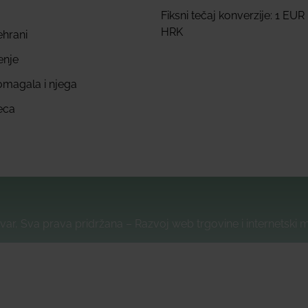
Fiksni tečaj konverzije: 1 EUR
HRK
ehrani
enje
omagala i njega
eca
var, Sva prava pridržana – Razvoj web trgovine i internetski 