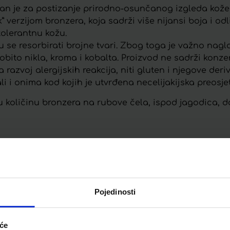
lan je za postizanje prirodno-osunčanog izgleda kože i
 verzijom bronzera, koja sadrži više nijansi boja i od
etolerantnu kožu.
se resorbirati brojne tvari. Zbog toga je važno nagla
bito nikla, kroma i kobalta. Proizvod ne sadrži konze
 razvoj alergijskih reakcija, niti gluten i njegove de
 i onima kod kojih je utvrđena necelijakijska preosjet
 količinu bronzera na rubove čela, ispod jagodica, do
Telegram
Twitter
WhatsApp
Email
Pojedinosti
iće