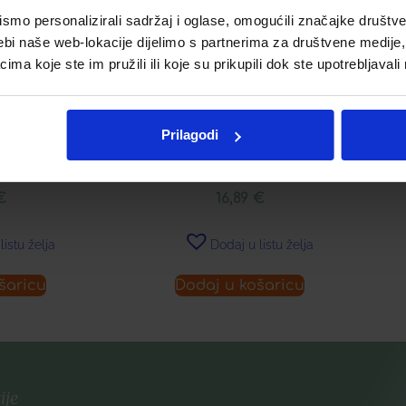
mo personalizirali sadržaj i oglase, omogućili značajke društveni
ebi naše web-lokacije dijelimo s partnerima za društvene medije, 
a koje ste im pružili ili koje su prikupili dok ste upotrebljavali
 ZA SUHU I
OILY DANDRUFF SHAMPOO
A
KOSU S
WITH WHITE WILLOW &
Prilagodi
 250 ML
PROPOLIS
€
16,89
€
listu želja
Dodaj u listu želja
šaricu
Dodaj u košaricu
ije