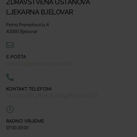
ZDRAVSTVENA USTANOVA
LJEKARNA BJELOVAR
Petra Preradovića 4
43000 Bjelovar
E-POŠTA
prodaja@ljekarna-bjelovar.hr
KONTAKT TELEFONI
043/241-907
091/618-9163
091/603-8577
,
,
RADNO VRIJEME
07:00-20:00