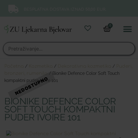
BESPLATNA DOSTAVA IZNAD 50,00 EUR.
0
Online 
Moj ra
Početna
/
Kozmetika
/
Dekorativna kozmetika
/
Puderi,
bronzeri, rumenila
/ Bionike Defence Color Soft Touch
kompaktni puder ivoire 101
BIONIKE DEFENCE COLOR
SOFT TOUCH KOMPAKTNI
PUDER IVOIRE 101