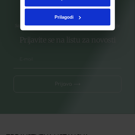
Prilagodi
Saznajte prvi za nove proizvode i ekskluzivne promocije
Prijavite se na listu za novosti
Prijava ⟶