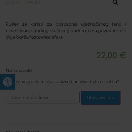
Puder se koristi za postizanje ujednačenog tena i
učvršćivanje podloge tekućeg pudera, a na površini kože
daje baršunasto-mat efekt.
22,00
€
Nema na zalihi
Open toolbar
Želite obavijest kada ovaj proizvod ponovo dođe na zalihu?
Obavijesti me