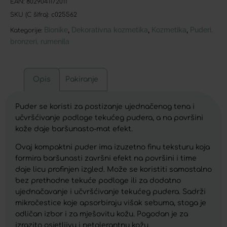
EAN:
8029041172011
SKU (C šifra):
c025562
Bionike
Dekorativna kozmetika
Kozmetika
Puderi,
,
,
,
Kategorije:
bronzeri, rumenila
Opis
Pakiranje
Puder se koristi za postizanje ujednačenog tena i
učvršćivanje podloge tekućeg pudera, a na površini
kože daje baršunasto-mat efekt.
Ovaj kompaktni puder ima izuzetno finu teksturu koja
formira baršunasti završni efekt na površini i time
daje licu profinjen izgled. Može se koristiti samostalno
bez prethodne tekuće podloge ili za dodatno
ujednačavanje i učvršćivanje tekućeg pudera. Sadrži
mikročestice koje apsorbiraju višak sebuma, stoga je
odličan izbor i za mješovitu kožu. Pogodan je za
izrazito osjetljivu i netolerantnu kožu.