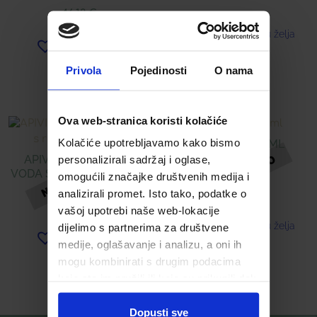
46,13
€
Dodaj u listu želja
Dodaj u listu želja
Privola
Pojedinosti
O nama
Pročitaj više
Pročitaj više
Ova web-stranica koristi kolačiće
Kolačiće upotrebljavamo kako bismo
IRIX SPREJ 75 ML
APIVITA MICELARNA
personalizirali sadržaj i oglase,
VODA S RUŽOM I MEDOM
7,86
€
omogućili značajke društvenih medija i
analizirali promet. Isto tako, podatke o
15,31
€
vašoj upotrebi naše web-lokacije
Dodaj u listu želja
dijelimo s partnerima za društvene
Dodaj u listu želja
medije, oglašavanje i analizu, a oni ih
mogu kombinirati s drugim podacima
Pročitaj više
Pročitaj više
koje ste im pružili ili koje su prikupili dok
ste upotrebljavali njihove usluge.
Dopusti sve