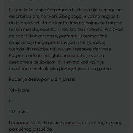
Putem kože, najvećeg organa ljudskog tijela, mogu se
resorbirati brojne tvari. Zbog toga je važno naglasiti
da je proizvod strogo kontroliran na najmanje tragove
teških metala, osobito nikla, kroma i kobalta. Proizvod
ne sadrži konzervanse, parfeme ili aromatične
spojeve koji mogu predstavljati rizik za razvoj
alergijskih reakcija, niti gluten i njegove derivate.
Potpuna odsutnost glutena osobito je važna
osobama s celijakijom, ali i onima kod kojih je
utvrđena necelijakijska preosjetljivost na gluten.
Puder je dostupan u 2 nijanse:
101 – ivoire
i
102 – miel.
Uporaba:
Nanijeti na lice pomoću priloženog nježnog
pamučnog jastučića.