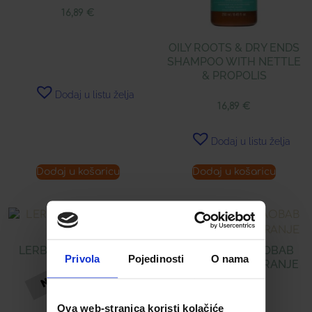
16,89
€
OILY ROOTS & DRY ENDS
SHAMPOO WITH NETTLE
& PROPOLIS
Dodaj u listu želja
16,89
€
Dodaj u listu želja
Dodaj u košaricu
Dodaj u košaricu
LERBOLARIO BERRIES
LERBOLARIO BAOBAB
Privola
Pojedinosti
O nama
KUPELJ
ŠAMPON ZA TUŠIRANJE
15,47
€
16,55
€
Ova web-stranica koristi kolačiće