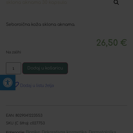
Seboroična koža sklona aknama.
26,50
€
Na zalihi
Dodaj u košaricu
Open toolbar
Dodaj u listu želja
EAN:
8029041223553
SKU (C šifra):
c027753
Bionike
Dekorativna kozmetika
Dermatološka
,
,
Kategorije: