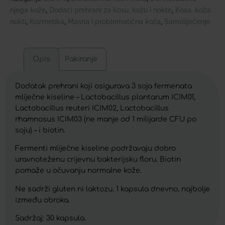
njega kože
Dodaci prehrani za kosu, kožu i nokte
Kosa, koža,
,
,
nokti
Kozmetika
Masna i problematična koža
Samoliječenje
,
,
,
Opis
Pakiranje
Dodatak prehrani koji osigurava 3 soja fermenata
mliječne kiseline – Lactobacillus plantarum ICIM01,
Lactobacillus reuteri ICIM02, Lactobacillus
rhamnosus ICIM03 (ne manje od 1 milijarde CFU po
soju) – i biotin.
Fermenti mliječne kiseline podržavaju dobro
uravnoteženu crijevnu bakterijsku floru. Biotin
pomaže u očuvanju normalne kože.
Ne sadrži gluten ni laktozu. 1 kapsula dnevno, najbolje
između obroka.
Sadržaj: 30 kapsula.