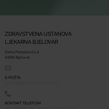
ZDRAVSTVENA USTANOVA
LJEKARNA BJELOVAR
Petra Preradovića 4
43000 Bjelovar
E-POŠTA
prodaja@ljekarna-bjelovar.hr
KONTAKT TELEFONI
043/241-907
091/618-9163
091/603-8577
,
,