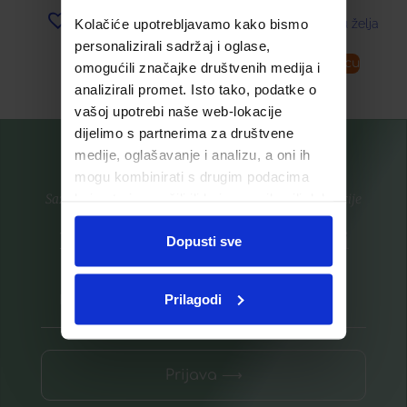
Kolačiće upotrebljavamo kako bismo
Dodaj u listu želja
Dodaj u listu želja
personalizirali sadržaj i oglase,
Pročitaj više
Dodaj u košaricu
omogućili značajke društvenih medija i
analizirali promet. Isto tako, podatke o
vašoj upotrebi naše web-lokacije
dijelimo s partnerima za društvene
medije, oglašavanje i analizu, a oni ih
mogu kombinirati s drugim podacima
koje ste im pružili ili koje su prikupili dok
Saznajte prvi za nove proizvode i ekskluzivne promocije
ste upotrebljavali njihove usluge.
Prijavite se na listu za novosti
Dopusti sve
Prilagodi
Prijava ⟶