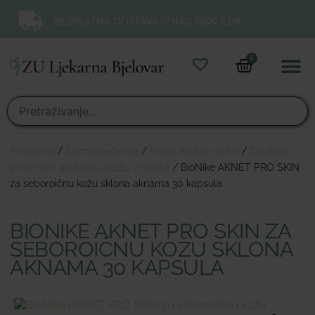
BESPLATNA DOSTAVA IZNAD 50,00 EUR.
0
Online 
Moj ra
Početna
/
Samoliječenje
/
Kosa, koža, nokti
/
Dodaci
prehrani za kosu, kožu i nokte
/ BioNike AKNET PRO SKIN
za seboroičnu kožu sklona aknama 30 kapsula
BIONIKE AKNET PRO SKIN ZA
SEBOROIČNU KOŽU SKLONA
AKNAMA 30 KAPSULA