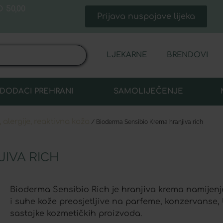
 50,00
Prijava nuspojave lijeka
LJEKARNE
BRENDOVI
DODACI PREHRANI
SAMOLIJEČENJE
 alergije, reaktivna koža
/ Bioderma Sensibio Krema hranjiva rich
IVA RICH
Bioderma Sensibio Rich je hranjiva krema namijenjen
i suhe kože preosjetljive na parfeme, konzervanse,
sastojke kozmetičkih proizvoda.