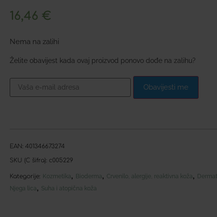
16,46
€
Nema na zalihi
Želite obavijest kada ovaj proizvod ponovo dođe na zalihu?
Obavijesti me
EAN:
401346673274
SKU (C šifra):
c005229
,
,
,
Kategorije:
Kozmetika
Bioderma
Crvenilo, alergije, reaktivna koža
Dermat
,
Njega lica
Suha i atopična koža