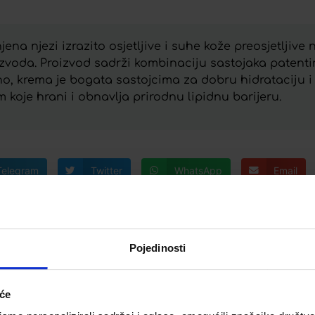
na njezi izrazito osjetljive i suhe kože preosjetljive
izvoda. Proizvod sadrži kombinaciju sastojaka paten
atno, krema je bogata sastojcima za dobru hidrataciju i
koje hrani i obnavlja prirodnu lipidnu barijeru.
Telegram
Twitter
WhatsApp
Email
Pojedinosti
iće