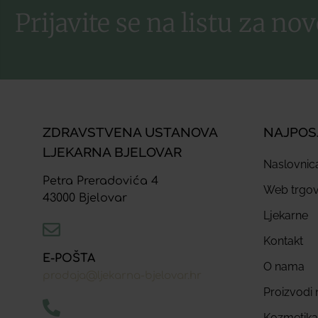
Prijavite se na listu za nov
ZDRAVSTVENA USTANOVA
NAJPOS
LJEKARNA BJELOVAR
Naslovnic
Petra Preradovića 4
Web trgov
43000 Bjelovar
Ljekarne
Kontakt
E-POŠTA
O nama
prodaja@ljekarna-bjelovar.hr
Proizvodi n
Kozmetika