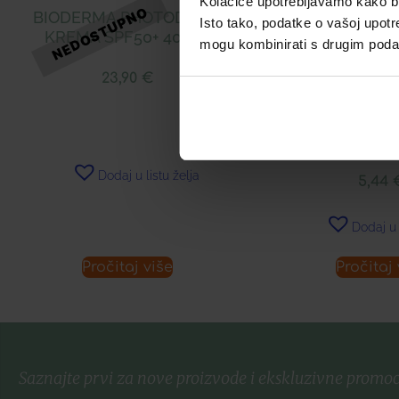
Kolačiće upotrebljavamo kako bis
BIODERMA PHOTODERM
Isto tako, podatke o vašoj upotr
KREMA SPF50+ 40 ML
mogu kombinirati s drugim podacim
23,90
€
BIODERMA ATO
LEVRES HID
BALZAM ZA USN
DO VRLO SU
Dodaj u listu želja
5,44
Dodaj u 
Pročitaj više
Pročitaj 
Saznajte prvi za nove proizvode i ekskluzivne promoc