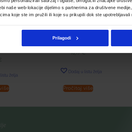
mo personalizirali sadržaj i oglase, omogućili značajke društveni
ebi naše web-lokacije dijelimo s partnerima za društvene medije, 
a koje ste im pružili ili koje su prikupili dok ste upotrebljavali
BIODERMA ATODERM SOS
SPRAY VRLO UMIRUJUĆI
NU
DERM STICK
SPREJ ZA SUHU I OSJETLJIVU
RATANTNI
Prilagodi
KOŽU PROTIV SVRBEŽA
E NORMALNA
HA KOŽA
10,19
€
€
Dodaj u listu želja
listu želja
više
Pročitaj više
ije