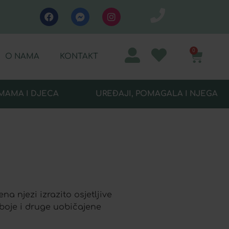
0
O NAMA
KONTAKT
MAMA I DJECA
UREĐAJI, POMAGALA I NJEGA
a njezi izrazito osjetljive
 boje i druge uobičajene