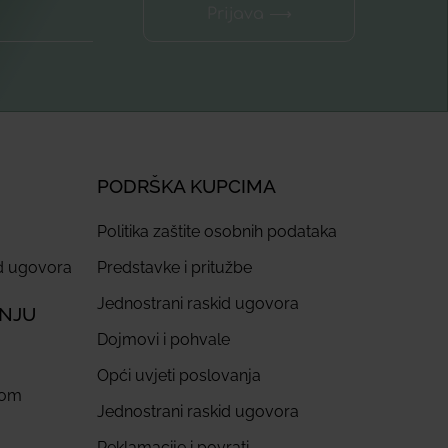
Prijava ⟶
PODRŠKA KUPCIMA
Politika zaštite osobnih podataka
id ugovora
Predstavke i pritužbe
Jednostrani raskid ugovora
ANJU
Dojmovi i pohvale
Opći uvjeti poslovanja
com
Jednostrani raskid ugovora
Reklamacije i povrati