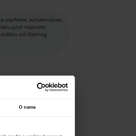
 na parfeme, konzervanse,
tiranu pod nazivom
 zaštitu od štetnog
O nama