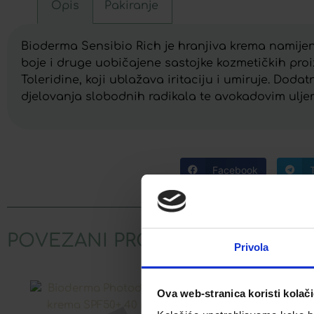
Opis
Pakiranje
Bioderma Sensibio Rich je hranjiva krema namijenje
boje i druge uobičajene sastojke kozmetičkih pro
Toleridine, koji ublažava iritaciju i umiruje. Dod
djelovanja slobodnih radikala te avokadovim uljem 
Facebook
POVEZANI PROIZVODI
Privola
Ova web-stranica koristi kolač