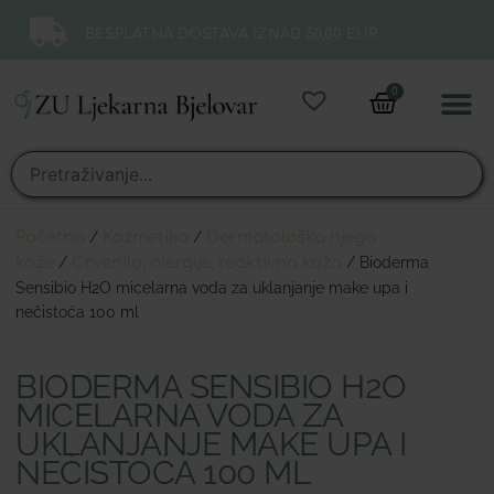
BESPLATNA DOSTAVA IZNAD 50,00 EUR.
0
Online 
Moj ra
Početna
/
Kozmetika
/
Dermatološka njega
kože
/
Crvenilo, alergije, reaktivna koža
/ Bioderma
Sensibio H2O micelarna voda za uklanjanje make upa i
nečistoća 100 ml
BIODERMA SENSIBIO H2O
MICELARNA VODA ZA
UKLANJANJE MAKE UPA I
NEČISTOĆA 100 ML