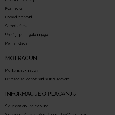
Kozmetika
Dodaci prehrani
Samoliječenje
Uređaji, pomagala i njega
Mama i djeca
MOJ RAČUN
Moj korisnički račun
Obrazac za jednostrani raskid ugovora
INFORMACIJE O PLAĆANJU
Sigurnost on-line trgovine
Sigurno plaćanje (putem T-com PayWaj servisa)