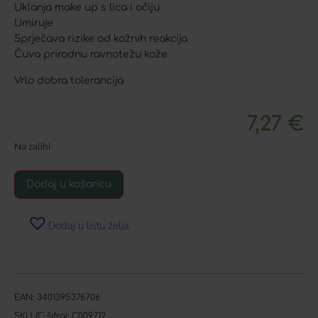
Uklanja make up s lica i očiju
Umiruje
Sprječava rizike od kožnih reakcija
Čuva prirodnu ravnotežu kože
Vrlo dobra tolerancija
7,27
€
Na zalihi
Dodaj u košaricu
Dodaj u listu želja
EAN:
3401395376706
SKU (C šifra):
C009712