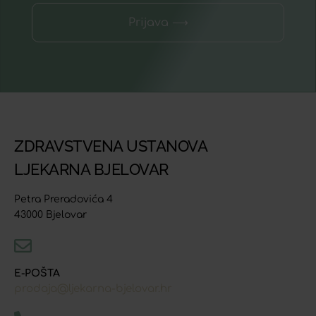
Prijava ⟶
ZDRAVSTVENA USTANOVA
LJEKARNA BJELOVAR
Petra Preradovića 4
43000 Bjelovar
E-POŠTA
prodaja@ljekarna-bjelovar.hr