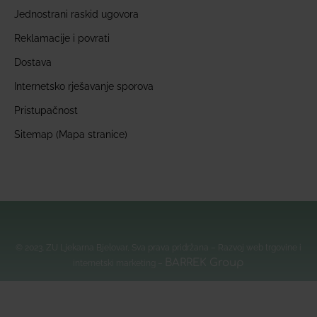
Jednostrani raskid ugovora
Reklamacije i povrati
Dostava
Internetsko rješavanje sporova
Pristupačnost
Sitemap (Mapa stranice)
© 2023. ZU Ljekarna Bjelovar, Sva prava pridržana – Razvoj web trgovine i
BARREK Group
internetski marketing –