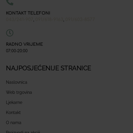
KONTAKT TELEFONI
043/241-907
091/618-9163
091/603-8577
,
,
RADNO VRIJEME
07:00-20:00
NAJPOSJEĆENIJE STRANICE
Naslovnica
Web trgovina
Ljekarne
Kontakt
O nama
Proizvodi na akciji