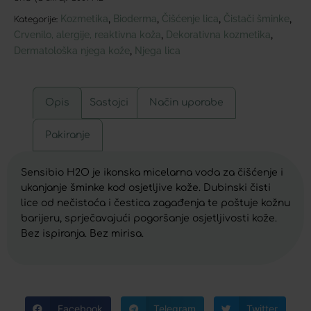
Kozmetika
Bioderma
Čišćenje lica
Čistači šminke
,
,
,
,
Kategorije:
Crvenilo, alergije, reaktivna koža
Dekorativna kozmetika
,
,
Dermatološka njega kože
Njega lica
,
Opis
Sastojci
Način uporabe
Pakiranje
Sensibio H2O je ikonska micelarna voda za čišćenje i
ukanjanje šminke kod osjetljive kože. Dubinski čisti
lice od nečistoća i čestica zagađenja te poštuje kožnu
barijeru, sprječavajući pogoršanje osjetljivosti kože.
Bez ispiranja. Bez mirisa.
Facebook
Telegram
Twitter