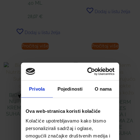
40 ML
Dodaj u listu želja
28,07
€
Dodaj u listu želja
Pročitaj više
Pročitaj više
Privola
Pojedinosti
O nama
BIODERMA ATODERM
NUTRITIVE HRANJIVA
BIODERMA ATODERM
KREMA SUHA DO VRLO
MAINS & ONGLES
Ova web-stranica koristi kolačiće
SUHA OSJETLJIVA KOŽA
OBNAVLJAJUĆA I
UMIRUJUĆA KREMA ZA
Kolačiće upotrebljavamo kako bismo
RUKE I NOKTE
16,16
€
personalizirali sadržaj i oglase,
NORMALNA DO SUHA
omogućili značajke društvenih medija i
KOŽA