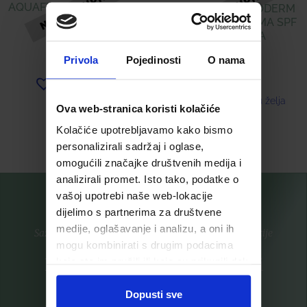
AQUAFLUID SPF50+ 40 ML
BIODERMA PHOTODERM
M TONIRANA KREMA SPF
50+ SVIJETLA
22,28
€
Privola
Pojedinosti
O nama
25,36
€
Dodaj u listu želja
Dodaj u listu želja
Ova web-stranica koristi kolačiće
Kolačiće upotrebljavamo kako bismo
Pročitaj više
Pročitaj više
personalizirali sadržaj i oglase,
omogućili značajke društvenih medija i
analizirali promet. Isto tako, podatke o
vašoj upotrebi naše web-lokacije
dijelimo s partnerima za društvene
medije, oglašavanje i analizu, a oni ih
Saznajte prvi za nove proizvode i ekskluzivne promocije
mogu kombinirati s drugim podacima
Prijavite se na listu za novosti
koje ste im pružili ili koje su prikupili dok
ste upotrebljavali njihove usluge.
Dopusti sve