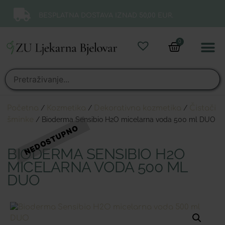
BESPLATNA DOSTAVA IZNAD 50,00 EUR.
0
Online 
Moj ra
Početna
/
Kozmetika
/
Dekorativna kozmetika
/
Čistači
šminke
/ Bioderma Sensibio H2O micelarna voda 500 ml DUO
BIODERMA SENSIBIO H2O
MICELARNA VODA 500 ML
DUO