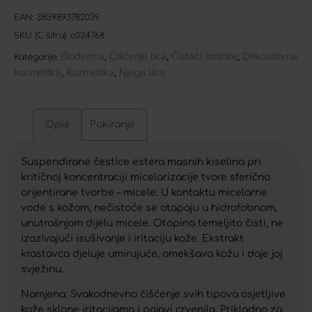
EAN:
3859893782039
SKU (C šifra):
c024768
Bioderma
Čišćenje lica
Čistači šminke
Dekorativna
,
,
,
Kategorije:
kozmetika
Kozmetika
Njega lica
,
,
Opis
Pakiranje
Suspendirane čestice estera masnih kiselina pri
kritičnoj koncentraciji micelarizacije tvore sferično
orijentirane tvorbe – micele. U kontaktu micelarne
vode s kožom, nečistoće se otapaju u hidrofobnom,
unutrašnjom dijelu micele. Otopina temeljito čisti, ne
izazivajući isušivanje i iritaciju kože. Ekstrakt
krastavca djeluje umirujuće, omekšava kožu i daje joj
svježinu.
Namjena: Svakodnevno čišćenje svih tipova osjetljive
kože sklone iritacijama i pojavi crvenila. Prikladno za