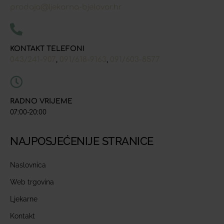
prodaja@ljekarna-bjelovar.hr
KONTAKT TELEFONI
043/241-907
091/618-9163
091/603-8577
,
,
RADNO VRIJEME
07:00-20:00
NAJPOSJEĆENIJE STRANICE
Naslovnica
Web trgovina
Ljekarne
Kontakt