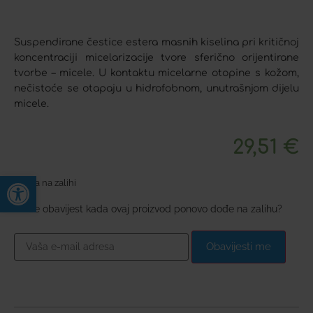
Suspendirane čestice estera masnih kiselina pri kritičnoj
koncentraciji micelarizacije tvore sferično orijentirane
tvorbe – micele. U kontaktu micelarne otopine s kožom,
nečistoće se otapaju u hidrofobnom, unutrašnjom dijelu
micele.
29,51
€
Open toolbar
Nema na zalihi
Želite obavijest kada ovaj proizvod ponovo dođe na zalihu?
Obavijesti me