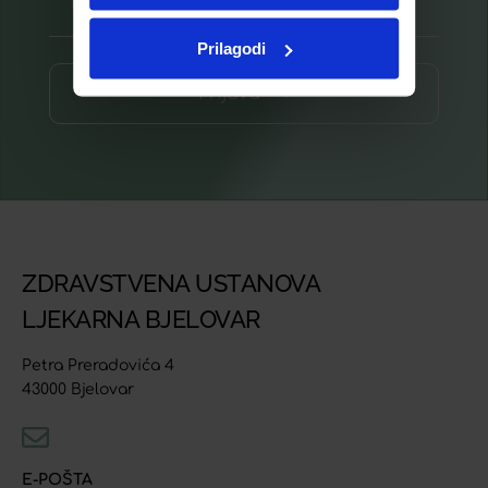
Prilagodi
Prijava ⟶
ZDRAVSTVENA USTANOVA
LJEKARNA BJELOVAR
Petra Preradovića 4
43000 Bjelovar
E-POŠTA