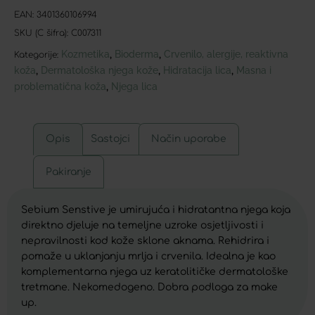
EAN:
3401360106994
SKU (C šifra):
C007311
Kozmetika
Bioderma
Crvenilo, alergije, reaktivna
,
,
Kategorije:
koža
Dermatološka njega kože
Hidratacija lica
Masna i
,
,
,
problematična koža
Njega lica
,
Opis
Sastojci
Način uporabe
Pakiranje
Sebium Senstive je umirujuća i hidratantna njega koja
direktno djeluje na temeljne uzroke osjetljivosti i
nepravilnosti kod kože sklone aknama. Rehidrira i
pomaže u uklanjanju mrlja i crvenila. Idealna je kao
komplementarna njega uz keratolitičke dermatološke
tretmane. Nekomedogeno. Dobra podloga za make
up.