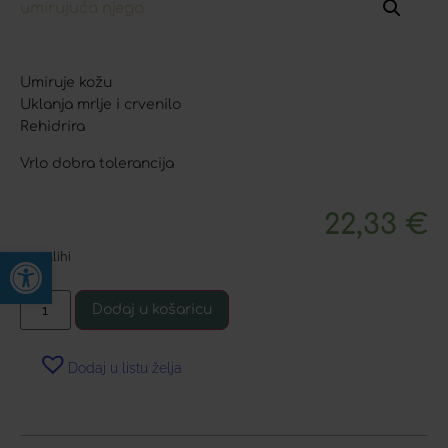
Umiruje kožu
Uklanja mrlje i crvenilo
Rehidrira
Vrlo dobra tolerancija
22,33
€
Open toolbar
Na zalihi
Dodaj u košaricu
Dodaj u listu želja