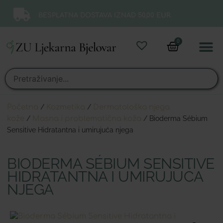
BESPLATNA DOSTAVA IZNAD 50,00 EUR.
0
Online 
Moj ra
Početna
/
Kozmetika
/
Dermatološka njega
kože
/
Masna i problematična koža
/ Bioderma Sébium
Sensitive Hidratantna i umirujuća njega
BIODERMA SÉBIUM SENSITIVE
HIDRATANTNA I UMIRUJUĆA
NJEGA