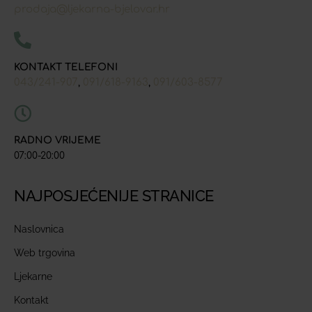
prodaja@ljekarna-bjelovar.hr
KONTAKT TELEFONI
043/241-907
091/618-9163
091/603-8577
,
,
RADNO VRIJEME
07:00-20:00
NAJPOSJEĆENIJE STRANICE
Naslovnica
Web trgovina
Ljekarne
Kontakt