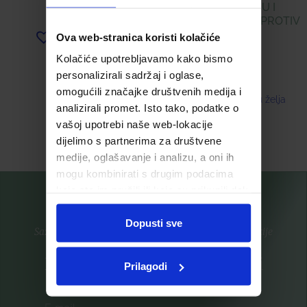
SPREJ ZA SUHU I
OSJETLJIVU KOŽU PROTIV
SVRBEŽA
Ova web-stranica koristi kolačiće
Dodaj u listu želja
Kolačiće upotrebljavamo kako bismo
10,19
€
personalizirali sadržaj i oglase,
omogućili značajke društvenih medija i
Dodaj u listu želja
analizirali promet. Isto tako, podatke o
vašoj upotrebi naše web-lokacije
Pročitaj više
Pročitaj više
dijelimo s partnerima za društvene
medije, oglašavanje i analizu, a oni ih
mogu kombinirati s drugim podacima
koje ste im pružili ili koje su prikupili dok
ste upotrebljavali njihove usluge.
Dopusti sve
Saznajte prvi za nove proizvode i ekskluzivne promocije
Prijavite se na listu za novosti
Prilagodi