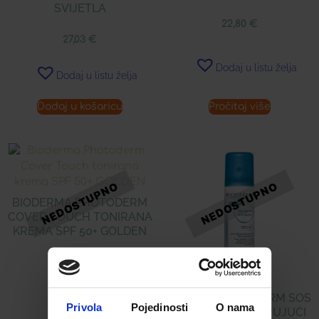
SVIJETLA
22,80
€
27,03
€
Dodaj u listu želja
Dodaj u listu želja
Dodaj u košaricu
Pročitaj više
BIODERMA PHOTODERM
COVER TOUCH TONIRANA
KREMA SPF 50+ GOLDEN
25,36
€
BIODERMA ATODERM SOS
Privola
Pojedinosti
O nama
SPRAY VRLO UMIRUJUĆI