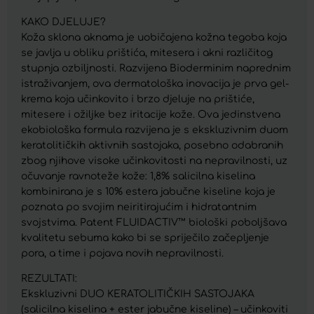
KAKO DJELUJE?
Koža sklona aknama je uobičajena kožna tegoba koja
se javlja u obliku prištića, mitesera i akni različitog
stupnja ozbiljnosti. Razvijena Bioderminim naprednim
istraživanjem, ova dermatološka inovacija je prva gel-
krema koja učinkovito i brzo djeluje na prištiće,
mitesere i ožiljke bez iritacije kože. Ova jedinstvena
ekobiološka formula razvijena je s ekskluzivnim duom
keratolitičkih aktivnih sastojaka, posebno odabranih
zbog njihove visoke učinkovitosti na nepravilnosti, uz
očuvanje ravnoteže kože: 1,8% salicilna kiselina
kombinirana je s 10% estera jabučne kiseline koja je
poznata po svojim neiritirajućim i hidratantnim
svojstvima. Patent FLUIDACTIV™ biološki poboljšava
kvalitetu sebuma kako bi se spriječilo začepljenje
pora, a time i pojava novih nepravilnosti.
REZULTATI:
Ekskluzivni DUO KERATOLITIČKIH SASTOJAKA
(salicilna kiselina + ester jabučne kiseline) – učinkoviti