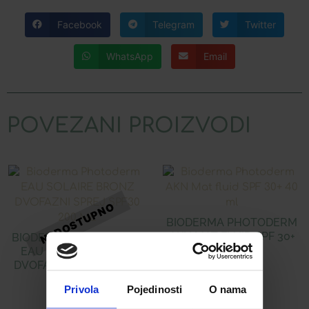
Facebook
Telegram
Twitter
WhatsApp
Email
POVEZANI PROIZVODI
BIODERMA PHOTODERM
AKN MAT FLUID SPF 30+
BIODERMA PHOTODERM
40 ML
EAU SOLAIRE BRONZ
DVOFAZNI SPREJ SPF30
200 ML
29,08
€
Privola
Pojedinosti
O nama