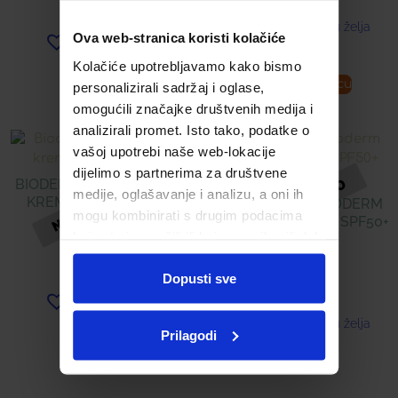
37,19
€
Dodaj u listu želja
Ova web-stranica koristi kolačiće
Dodaj u listu želja
Kolačiće upotrebljavamo kako bismo
Pročitaj više
Dodaj u košaricu
personalizirali sadržaj i oglase,
omogućili značajke društvenih medija i
analizirali promet. Isto tako, podatke o
vašoj upotrebi naše web-lokacije
dijelimo s partnerima za društvene
BIODERMA PHOTODERM
medije, oglašavanje i analizu, a oni ih
KREMA SPF50+ 40 ML
BIODERMA PHOTODERM
mogu kombinirati s drugim podacima
PEDIATRICS SPREJ SPF50+
koje ste im pružili ili koje su prikupili dok
200ML
23,90
€
ste upotrebljavali njihove usluge.
Dopusti sve
33,75
€
Dodaj u listu želja
Dodaj u listu želja
Prilagodi
Pročitaj više
Pročitaj više