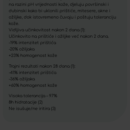
na razini pH vrijednosti kože, djeluju površinski i
dubinski kako bi uklonili prištiće, mitesere, akne i
ožiljke, dok istovremeno čuvaju i poštuju toleranciju
kože.
Vidljiva učinkovitost nakon 2 dana (1):
Učinkovito na prištiće i ožiljke već nakon 2 dana.
-19% intenzitet prištića
-20% ožiljaka
+23% homogenost kože
Trajni rezultati nakon 28 dana (1):
-41% intenzitet prištića
-36% ožiljaka
+60% homogenost kože
Visoka tolerancija – 97%
8h hidratacije (2)
Ne isušuje/ne iritira (3)