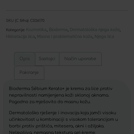
SKU (C šifra):
C026170
Kozmetika
Bioderma
Dermatološka njega kože
,
,
,
Kategorije:
Hidratacija lica
Masna i problematična koža
Njega lica
,
,
Opis
Sastojci
Način uporabe
Pakiranje
Bioderma Sébium Kerato+ je krema za lice protiv
nepravilnosti namijenjena koži sklonoj aknama.
Pogodno za mješovito do masnu kožu.
Dermatološko rješenje i inovacija koja jamči visoku
učinkovitost u kombinaciji s visokom tolerancijom u
borbi protiv prištića, mitesera, akni i ožiljaka.
Neljepljiva, nemasna tekstura gel-kreme.