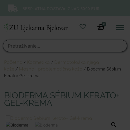
BESPLATNA DOSTAVA IZNAD 50,00 EUR.
0
Online 
Moj ra
Početna
/
Kozmetika
/
Dermatološka njega
kože
/
Masna i problematična koža
/ Bioderma Sébium
Kerato+ Gel-krema
BIODERMA SÉBIUM KERATO+
GEL-KREMA