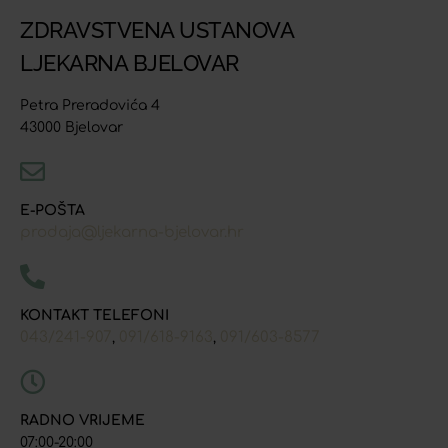
ZDRAVSTVENA USTANOVA
LJEKARNA BJELOVAR
Petra Preradovića 4
43000 Bjelovar
E-POŠTA
prodaja@ljekarna-bjelovar.hr
KONTAKT TELEFONI
043/241-907
091/618-9163
091/603-8577
,
,
RADNO VRIJEME
07:00-20:00