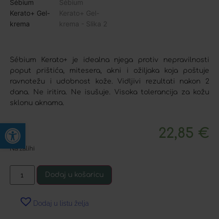
Sébium Kerato+ je idealna njega protiv nepravilnosti
poput prištića, mitesera, akni i ožiljaka koja poštuje
ravnotežu i udobnost kože. Vidljivi rezultati nakon 2
dana. Ne iritira. Ne isušuje. Visoka tolerancija za kožu
sklonu aknama.
Open toolbar
22,85
€
Na zalihi
Dodaj u košaricu
Dodaj u listu želja