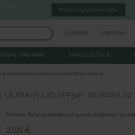
 50,00
Prijava nuspojave lijeka
LJEKARNE
BRENDOVI
DODACI PREHRANI
SAMOLIJEČENJE
/ Bioderma Photoderm Xdefense ultra-fluid SPF50+, nijansa 02
LTRA-FLUID SPF50+, NIJANSA 02
Tonirani fluid za zaštitu od sunca dizajniran za sve
27,00
€