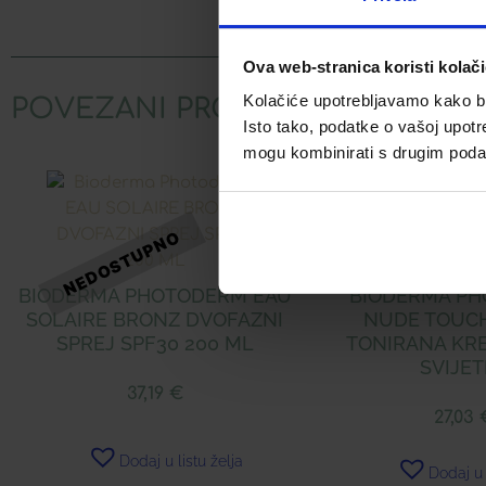
Ova web-stranica koristi kolač
Kolačiće upotrebljavamo kako bis
POVEZANI PROIZVODI
Isto tako, podatke o vašoj upotr
mogu kombinirati s drugim podacim
BIODERMA PHOTODERM EAU
BIODERMA P
SOLAIRE BRONZ DVOFAZNI
NUDE TOUCH
SPREJ SPF30 200 ML
TONIRANA KR
SVIJET
37,19
€
27,03
Dodaj u listu želja
Dodaj u 