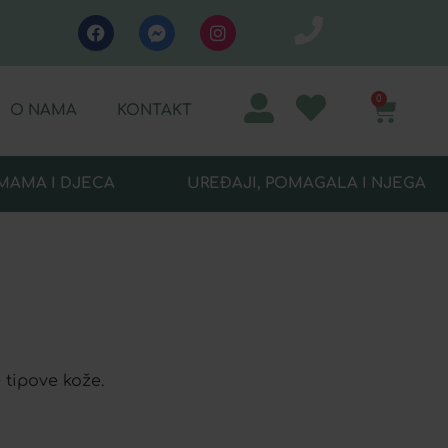
0
O NAMA
KONTAKT
MAMA I DJECA
UREĐAJI, POMAGALA I NJEGA
 tipove kože.