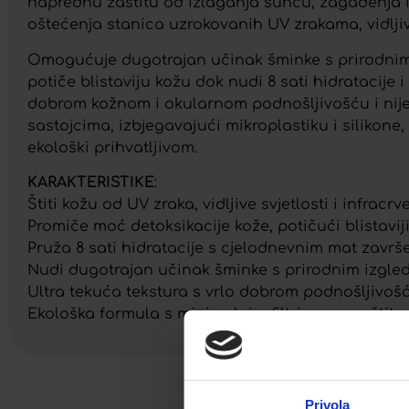
naprednu zaštitu od izlaganja suncu, zagađenja i
oštećenja stanica uzrokovanih UV zrakama, vidljiv
Omogućuje dugotrajan učinak šminke s prirodnim z
potiče blistaviju kožu dok nudi 8 sati hidratacije 
dobrom kožnom i okularnom podnošljivošću i nij
sastojcima, izbjegavajući mikroplastiku i silikone
ekološki prihvatljivom.
KARAKTERISTIKE
:
Štiti kožu od UV zraka, vidljive svjetlosti i infracrve
Promiče moć detoksikacije kože, potičući blistaviji
Pruža 8 sati hidratacije s cjelodnevnim mat završ
Nudi dugotrajan učinak šminke s prirodnim izgle
Ultra tekuća tekstura s vrlo dobrom podnošljivošć
Ekološka formula s minimalnim filtrima za zaštitu
Privola
Facebook