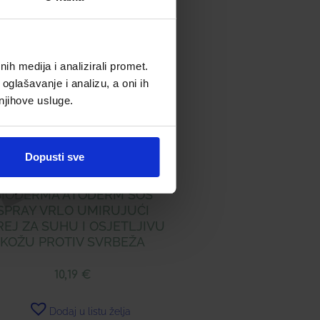
h medija i analizirali promet.
oglašavanje i analizu, a oni ih
 njihove usluge.
Dopusti sve
BIODERMA ATODERM SOS
SPRAY VRLO UMIRUJUĆI
REJ ZA SUHU I OSJETLJIVU
KOŽU PROTIV SVRBEŽA
10,19
€
Dodaj u listu želja