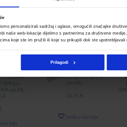
iće
mo personalizirali sadržaj i oglase, omogućili značajke društveni
ebi naše web-lokacije dijelimo s partnerima za društvene medije, 
a koje ste im pružili ili koje su prikupili dok ste upotrebljavali
Prilagodi
BIODERMA PHOTODERM
PEDIATRICS SPREJ SPF50+
HOTODERM
200ML
 SPF50+
EMA 40 ML
SP
LA
33,75
€
€
Dodaj u listu želja
listu želja