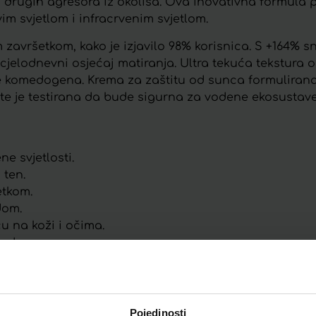
 drugih agresora iz okoliša. Ova inovativna formula
im svjetlom i infracrvenim svjetlom.
avršetkom, kako je izjavilo 98% korisnica. S +164% sn
i cjelodnevni osjećaj matiranja. Ultra tekuća tekstura 
e komedogena. Krema za zaštitu od sunca formulirana
, te je testirana da bude sigurna za vodene ekosustave,
ne svjetlosti.
 ten.
etkom.
dom.
u na koži i očima.
 od sunca.
Pojedinosti
Telegram
Twitter
WhatsApp
Email