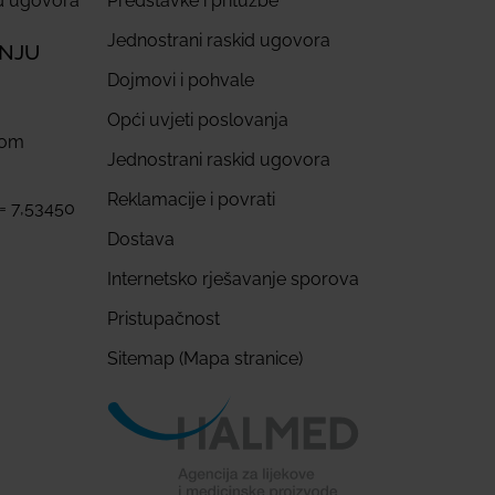
id ugovora
Predstavke i pritužbe
Jednostrani raskid ugovora
ANJU
Dojmovi i pohvale
Opći uvjeti poslovanja
com
Jednostrani raskid ugovora
Reklamacije i povrati
 = 7,53450
Dostava
Internetsko rješavanje sporova
Pristupačnost
Sitemap (Mapa stranice)