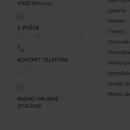
Web trgov
43000 Bjelovar
Ljekarne
Kontakt
E-POŠTA
O nama
prodaja@ljekarna-bjelovar.hr
Proizvodi n
Kozmetika
KONTAKT TELEFONI
Dodaci pr
,
,
043/241-907
091/618-9163
091/603-
Samoliječ
8577
Uređaji, p
Mama i dj
RADNO VRIJEME
07:00-20:00