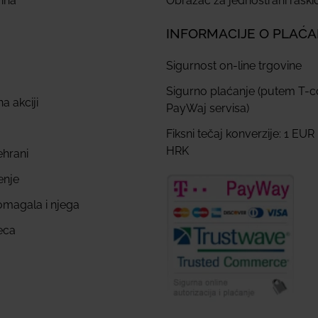
ina
Obrazac za jednostrani rask
INFORMACIJE O PLAĆ
Sigurnost on-line trgovine
Sigurno plaćanje (putem T-
a akciji
PayWaj servisa)
Fiksni tečaj konverzije: 1 EUR
HRK
ehrani
enje
omagala i njega
eca