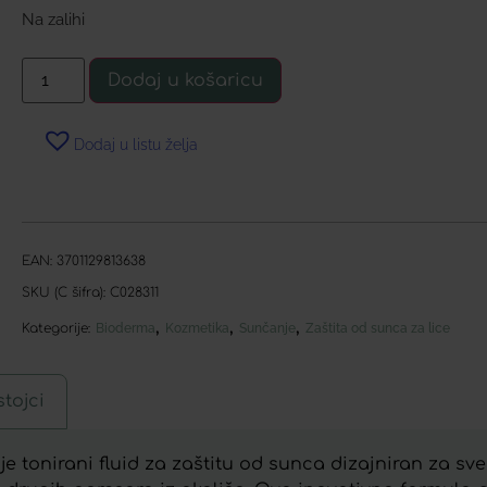
Na zalihi
Dodaj u košaricu
Dodaj u listu želja
EAN:
3701129813638
SKU (C šifra):
C028311
,
,
,
Kategorije:
Bioderma
Kozmetika
Sunčanje
Zaštita od sunca za lice
tojci
 tonirani fluid za zaštitu od sunca dizajniran za sve 