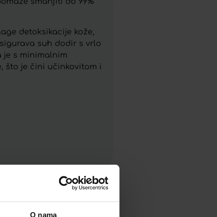
 pomaže smanjiti do 99%
age detoksikacije kože,
osigurava suh dodir s vrlo
 je s minimalnim
 što je čini učinkovitom i
O nama