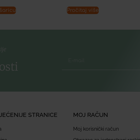
šaricu
Pročitaj više
ije
osti
JEĆENIJE STRANICE
MOJ RAČUN
a
Moj korisnički račun