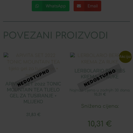
WhatsApp
Email
POVEZANI PROIZVODI
Akcija!
LERBOLARIO BERRIES
KREMA ZA RUKE
APIVITA SET 2022 TONIC
MOUNTAIN TEA TIJELO
Najniža cijena u zadnjih 30 dana:
10,31
€
GEL ZA TUSIRANJE +
MLIJEKO
Snižena cijena:
31,83
€
10,31
€