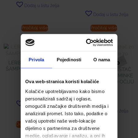
Dodaj u listu želja
Dodaj u listu želja
Pročitaj više
Pročitaj više
Privola
Pojedinosti
O nama
LERBOLARIO BAOBAB
ŠAMPON ZA TUŠIRANJE
APIVITA NJEŽNI ČISTAČ
ZA UKLANJANJE ŠMINKE
Ova web-stranica koristi kolačiće
ZA PODRUČJE OKO OČIJU
16,55
€
Kolačiće upotrebljavamo kako bismo
12,42
€
personalizirali sadržaj i oglase,
Dodaj u listu želja
omogućili značajke društvenih medija i
Dodaj u listu želja
analizirali promet. Isto tako, podatke o
vašoj upotrebi naše web-lokacije
Dodaj u košaricu
Pročitaj više
dijelimo s partnerima za društvene
medije, oglašavanje i analizu, a oni ih