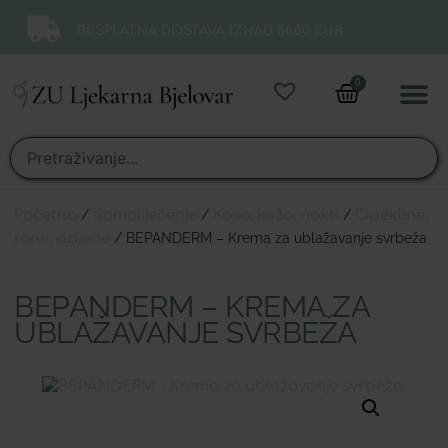
BESPLATNA DOSTAVA IZNAD 50,00 EUR.
0
Online 
Moj ra
Početna
/
Samoliječenje
/
Kosa, koža, nokti
/
Opekline,
rane, ozljede
/ BEPANDERM – Krema za ublažavanje svrbeža
BEPANDERM – KREMA ZA
UBLAŽAVANJE SVRBEŽA