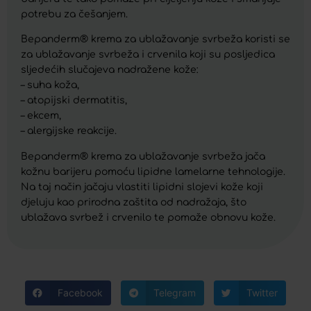
potrebu za češanjem.
Bepanderm® krema za ublažavanje svrbeža koristi se
za ublažavanje svrbeža i crvenila koji su posljedica
sljedećih slučajeva nadražene kože:
– suha koža,
– atopijski dermatitis,
– ekcem,
– alergijske reakcije.
Bepanderm® krema za ublažavanje svrbeža jača
kožnu barijeru pomoću lipidne lamelarne tehnologije.
Na taj način jačaju vlastiti lipidni slojevi kože koji
djeluju kao prirodna zaštita od nadražaja, što
ublažava svrbež i crvenilo te pomaže obnovu kože.
Facebook
Telegram
Twitter