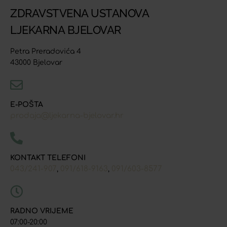
ZDRAVSTVENA USTANOVA
LJEKARNA BJELOVAR
Petra Preradovića 4
43000 Bjelovar
E-POŠTA
prodaja@ljekarna-bjelovar.hr
KONTAKT TELEFONI
043/241-907
091/618-9163
091/603-8577
,
,
RADNO VRIJEME
07:00-20:00