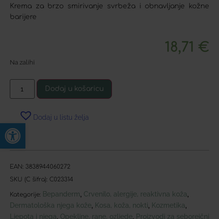
Krema za brzo smirivanje svrbeža i obnavljanje kožne
barijere
18,71
€
Na zalihi
Dodaj u košaricu
Dodaj u listu želja
Open toolbar
EAN:
3838944060272
SKU (C šifra):
C023314
Bepanderm
Crvenilo, alergije, reaktivna koža
,
,
Kategorije:
Dermatološka njega kože
Kosa, koža, nokti
Kozmetika
,
,
,
Ljepota i njega
Opekline, rane, ozljede
Proizvodi za seboreični
,
,