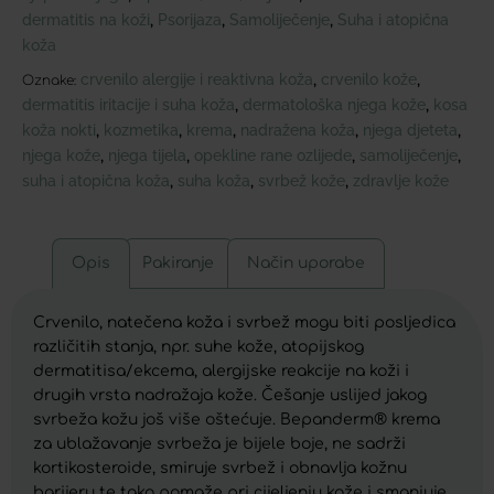
dermatitis na koži
Psorijaza
Samoliječenje
Suha i atopična
,
,
,
koža
crvenilo alergije i reaktivna koža
crvenilo kože
,
,
Oznake:
dermatitis iritacije i suha koža
dermatološka njega kože
kosa
,
,
koža nokti
kozmetika
krema
nadražena koža
njega djeteta
,
,
,
,
,
njega kože
njega tijela
opekline rane ozlijede
samoliječenje
,
,
,
,
suha i atopična koža
suha koža
svrbež kože
zdravlje kože
,
,
,
Opis
Pakiranje
Način uporabe
Crvenilo, natečena koža i svrbež mogu biti posljedica
različitih stanja, npr. suhe kože, atopijskog
dermatitisa/ekcema, alergijske reakcije na koži i
drugih vrsta nadražaja kože. Češanje uslijed jakog
svrbeža kožu još više oštećuje. Bepanderm® krema
za ublažavanje svrbeža je bijele boje, ne sadrži
kortikosteroide, smiruje svrbež i obnavlja kožnu
barijeru te tako pomaže pri cijeljenju kože i smanjuje