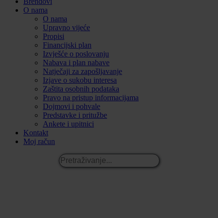
Brendovi
O nama
O nama
Upravno vijeće
Propisi
Financijski plan
Izvješće o poslovanju
Nabava i plan nabave
Natječaji za zapošljavanje
Izjave o sukobu interesa
Zaštita osobnih podataka
Pravo na pristup informacijama
Dojmovi i pohvale
Predstavke i pritužbe
Ankete i upitnici
Kontakt
Moj račun
Pretraživanje...