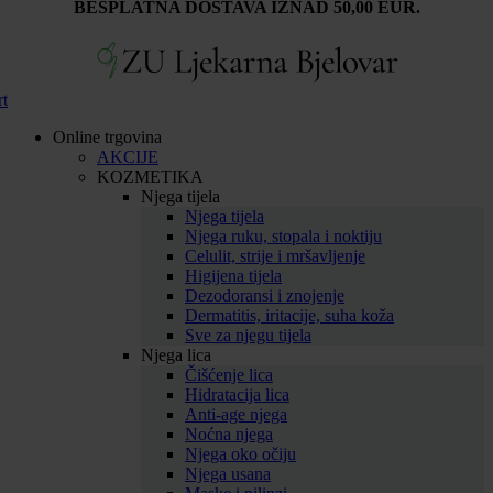
BESPLATNA DOSTAVA IZNAD 50,00 EUR.
rt
Online trgovina
AKCIJE
KOZMETIKA
Njega tijela
Njega tijela
Njega ruku, stopala i noktiju
Celulit, strije i mršavljenje
Higijena tijela
Dezodoransi i znojenje
Dermatitis, iritacije, suha koža
Sve za njegu tijela
Njega lica
Čišćenje lica
Hidratacija lica
Anti-age njega
Noćna njega
Njega oko očiju
Njega usana