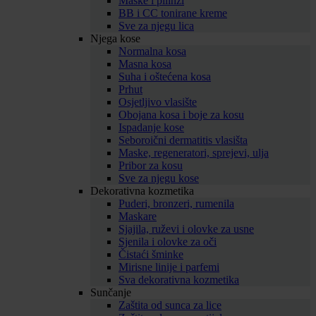
Maske i pilinzi
BB i CC tonirane kreme
Sve za njegu lica
Njega kose
Normalna kosa
Masna kosa
Suha i oštećena kosa
Prhut
Osjetljivo vlasište
Obojana kosa i boje za kosu
Ispadanje kose
Seboroični dermatitis vlasišta
Maske, regeneratori, sprejevi, ulja
Pribor za kosu
Sve za njegu kose
Dekorativna kozmetika
Puderi, bronzeri, rumenila
Maskare
Sjajila, ruževi i olovke za usne
Sjenila i olovke za oči
Čistaći šminke
Mirisne linije i parfemi
Sva dekorativna kozmetika
Sunčanje
Zaštita od sunca za lice