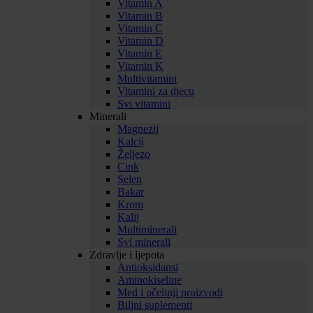
Vitamin A
Vitamin B
Vitamin C
Vitamin D
Vitamin E
Vitamin K
Multivitamini
Vitamini za djecu
Svi vitamini
Minerali
Magnezij
Kalcij
Željezo
Cink
Selen
Bakar
Krom
Kalij
Multiminerali
Svi minerali
Zdravlje i ljepota
Antioksidansi
Aminokiseline
Med i pčelinji proizvodi
Biljni suplementi