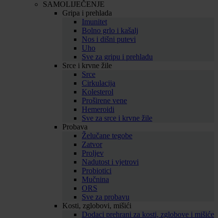
SAMOLIJEČENJE
Gripa i prehlada
Imunitet
Bolno grlo i kašalj
Nos i dišni putevi
Uho
Sve za gripu i prehladu
Srce i krvne žile
Srce
Cirkulacija
Kolesterol
Proširene vene
Hemeroidi
Sve za srce i krvne žile
Probava
Želučane tegobe
Zatvor
Proljev
Nadutost i vjetrovi
Probiotici
Mučnina
ORS
Sve za probavu
Kosti, zglobovi, mišići
Dodaci prehrani za kosti, zglobove i mišiće