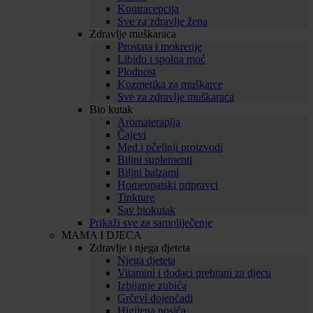
Kontracepcija
Sve za zdravlje žena
Zdravlje muškaraca
Prostata i mokrenje
Libido i spolna moć
Plodnost
Kozmetika za muškarce
Sve za zdravlje muškaraca
Bio kutak
Aromaterapija
Čajevi
Med i pčelinji proizvodi
Biljni suplementi
Biljni balzami
Homeopatski pripravci
Tinkture
Sav biokutak
Prikaži sve za samoliječenje
MAMA I DJECA
Zdravlje i njega djeteta
Njega djeteta
Vitamini i dodaci prehrani za djecu
Izbijanje zubića
Grčevi dojenčadi
Higijena nosića