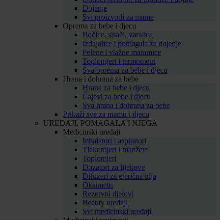
Dojenje
Svi proizvodi za mame
Oprema za bebe i djecu
Bočice, sisači, varalice
Izdajalice i pomagala za dojenje
Pelene i vlažne maramice
Toplomjeri i termometri
Sva oprema za bebe i djecu
Hrana i dohrana za bebe
Hrana za bebe i djecu
Čajevi za bebe i djecu
Sva hrana i dohrana za bebe
Prikaži sve za mamu i djecu
UREĐAJI, POMAGALA I NJEGA
Medicinski uređaji
Inhalatori i aspiratori
Tlakomjeri i manžete
Toplomjeri
Dozatori za lijekove
Difuzeri za eterična ulja
Oksimetri
Rezervni djelovi
Beauty uređaji
Svi medicinski uređaji