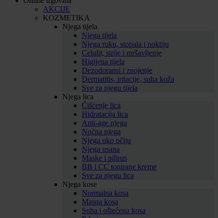
Online trgovina
AKCIJE
KOZMETIKA
Njega tijela
Njega tijela
Njega ruku, stopala i noktiju
Celulit, strije i mršavljenje
Higijena tijela
Dezodoransi i znojenje
Dermatitis, iritacije, suha koža
Sve za njegu tijela
Njega lica
Čišćenje lica
Hidratacija lica
Anti-age njega
Noćna njega
Njega oko očiju
Njega usana
Maske i pilinzi
BB i CC tonirane kreme
Sve za njegu lica
Njega kose
Normalna kosa
Masna kosa
Suha i oštećena kosa