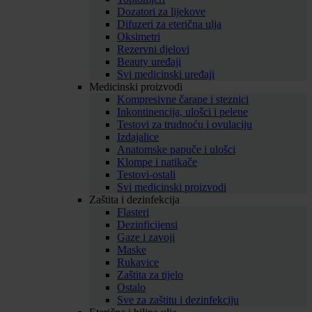
Dozatori za lijekove
Difuzeri za eterična ulja
Oksimetri
Rezervni djelovi
Beauty uređaji
Svi medicinski uređaji
Medicinski proizvodi
Kompresivne čarape i steznici
Inkontinencija, ulošci i pelene
Testovi za trudnoću i ovulaciju
Izdajalice
Anatomske papuče i ulošci
Klompe i natikače
Testovi-ostali
Svi medicinski proizvodi
Zaštita i dezinfekcija
Flasteri
Dezinficijensi
Gaze i zavoji
Maske
Rukavice
Zaštita za tijelo
Ostalo
Sve za zaštitu i dezinfekciju