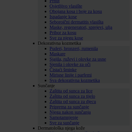
Prhut
Osjetljivo vlasište
Obojana kosa i boje za kosu
Ispadanje kose
Seboroični dermatitis vlasišta
Maske, regeneratori, sprejevi, ulja
Pribor za kosu
Sve za njegu kose
Dekorativna kozmetika
Puderi, bronzeri, rumenila
Maskare
Sjajila, ruževi i olovke za usne
Sjenila i olovke za oči
Čistaći šminke
Mirisne linije i parfemi
Sva dekorativna kozmetika
Sunčanje
Zaštita od sunca za lice
Zaštita od sunca za tijelo
Zaštita od sunca za djecu
Priprema za sunčanje
Njega nakon sunčanja
Samotamnjenje
Sve za sunčanje
Dermatološka njega kože