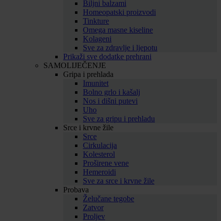
Biljni balzami
Homeopatski proizvodi
Tinkture
Omega masne kiseline
Kolageni
Sve za zdravlje i ljepotu
Prikaži sve dodatke prehrani
SAMOLIJEČENJE
Gripa i prehlada
Imunitet
Bolno grlo i kašalj
Nos i dišni putevi
Uho
Sve za gripu i prehladu
Srce i krvne žile
Srce
Cirkulacija
Kolesterol
Proširene vene
Hemeroidi
Sve za srce i krvne žile
Probava
Želučane tegobe
Zatvor
Proljev