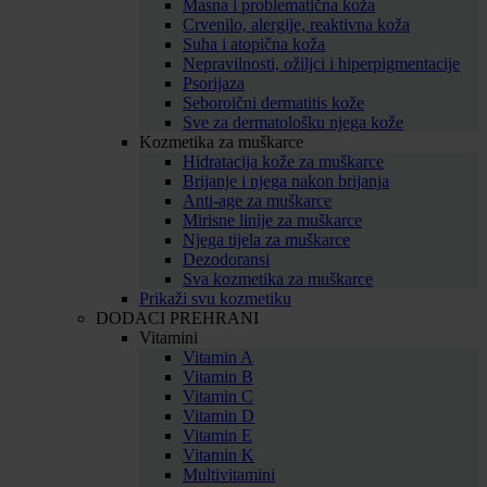
Masna i problematična koža
Crvenilo, alergije, reaktivna koža
Suha i atopična koža
Nepravilnosti, ožiljci i hiperpigmentacije
Psorijaza
Seboroični dermatitis kože
Sve za dermatološku njega kože
Kozmetika za muškarce
Hidratacija kože za muškarce
Brijanje i njega nakon brijanja
Anti-age za muškarce
Mirisne linije za muškarce
Njega tijela za muškarce
Dezodoransi
Sva kozmetika za muškarce
Prikaži svu kozmetiku
DODACI PREHRANI
Vitamini
Vitamin A
Vitamin B
Vitamin C
Vitamin D
Vitamin E
Vitamin K
Multivitamini