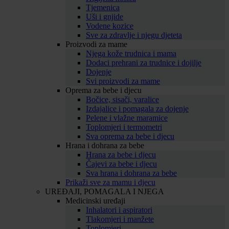
Tjemenica
Uši i gnjide
Vodene kozice
Sve za zdravlje i njegu djeteta
Proizvodi za mame
Njega kože trudnica i mama
Dodaci prehrani za trudnice i dojilje
Dojenje
Svi proizvodi za mame
Oprema za bebe i djecu
Bočice, sisači, varalice
Izdajalice i pomagala za dojenje
Pelene i vlažne maramice
Toplomjeri i termometri
Sva oprema za bebe i djecu
Hrana i dohrana za bebe
Hrana za bebe i djecu
Čajevi za bebe i djecu
Sva hrana i dohrana za bebe
Prikaži sve za mamu i djecu
UREĐAJI, POMAGALA I NJEGA
Medicinski uređaji
Inhalatori i aspiratori
Tlakomjeri i manžete
Toplomjeri