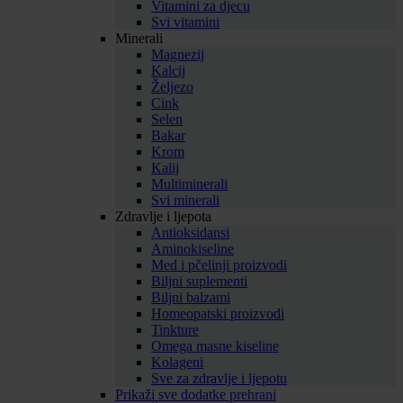
Vitamini za djecu
Svi vitamini
Minerali
Magnezij
Kalcij
Željezo
Cink
Selen
Bakar
Krom
Kalij
Multiminerali
Svi minerali
Zdravlje i ljepota
Antioksidansi
Aminokiseline
Med i pčelinji proizvodi
Biljni suplementi
Biljni balzami
Homeopatski proizvodi
Tinkture
Omega masne kiseline
Kolageni
Sve za zdravlje i ljepotu
Prikaži sve dodatke prehrani