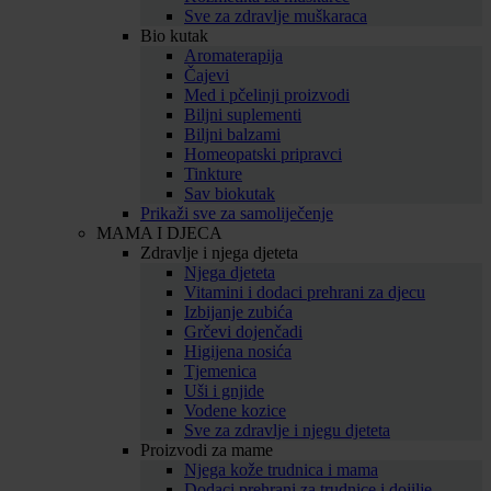
Sve za zdravlje muškaraca
Bio kutak
Aromaterapija
Čajevi
Med i pčelinji proizvodi
Biljni suplementi
Biljni balzami
Homeopatski pripravci
Tinkture
Sav biokutak
Prikaži sve za samoliječenje
MAMA I DJECA
Zdravlje i njega djeteta
Njega djeteta
Vitamini i dodaci prehrani za djecu
Izbijanje zubića
Grčevi dojenčadi
Higijena nosića
Tjemenica
Uši i gnjide
Vodene kozice
Sve za zdravlje i njegu djeteta
Proizvodi za mame
Njega kože trudnica i mama
Dodaci prehrani za trudnice i dojilje