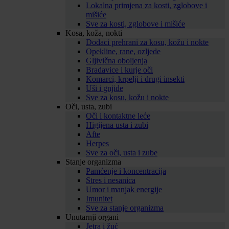
Lokalna primjena za kosti, zglobove i
mišiće
Sve za kosti, zglobove i mišiće
Kosa, koža, nokti
Dodaci prehrani za kosu, kožu i nokte
Opekline, rane, ozljede
Gljivična oboljenja
Bradavice i kurje oči
Komarci, krpelji i drugi insekti
Uši i gnjide
Sve za kosu, kožu i nokte
Oči, usta, zubi
Oči i kontaktne leće
Higijena usta i zubi
Afte
Herpes
Sve za oči, usta i zube
Stanje organizma
Pamćenje i koncentracija
Stres i nesanica
Umor i manjak energije
Imunitet
Sve za stanje organizma
Unutarnji organi
Jetra i žuć