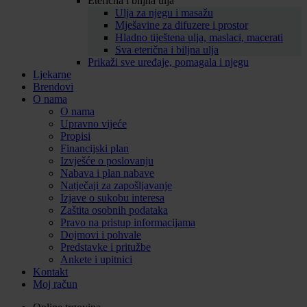
Eterična i biljna ulja
Ulja za njegu i masažu
Mješavine za difuzere i prostor
Hladno tiještena ulja, maslaci, macerati
Sva eterična i biljna ulja
Prikaži sve uređaje, pomagala i njegu
Ljekarne
Brendovi
O nama
O nama
Upravno vijeće
Propisi
Financijski plan
Izvješće o poslovanju
Nabava i plan nabave
Natječaji za zapošljavanje
Izjave o sukobu interesa
Zaštita osobnih podataka
Pravo na pristup informacijama
Dojmovi i pohvale
Predstavke i pritužbe
Ankete i upitnici
Kontakt
Moj račun