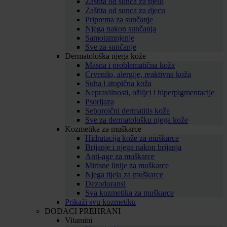
Zaštita od sunca za tijelo
Zaštita od sunca za djecu
Priprema za sunčanje
Njega nakon sunčanja
Samotamnjenje
Sve za sunčanje
Dermatološka njega kože
Masna i problematična koža
Crvenilo, alergije, reaktivna koža
Suha i atopična koža
Nepravilnosti, ožiljci i hiperpigmentacije
Psorijaza
Seboroični dermatitis kože
Sve za dermatološku njega kože
Kozmetika za muškarce
Hidratacija kože za muškarce
Brijanje i njega nakon brijanja
Anti-age za muškarce
Mirisne linije za muškarce
Njega tijela za muškarce
Dezodoransi
Sva kozmetika za muškarce
Prikaži svu kozmetiku
DODACI PREHRANI
Vitamini