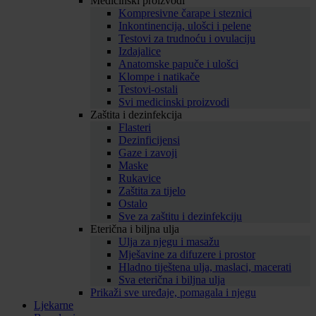
Medicinski proizvodi
Kompresivne čarape i steznici
Inkontinencija, ulošci i pelene
Testovi za trudnoću i ovulaciju
Izdajalice
Anatomske papuče i ulošci
Klompe i natikače
Testovi-ostali
Svi medicinski proizvodi
Zaštita i dezinfekcija
Flasteri
Dezinficijensi
Gaze i zavoji
Maske
Rukavice
Zaštita za tijelo
Ostalo
Sve za zaštitu i dezinfekciju
Eterična i biljna ulja
Ulja za njegu i masažu
Mješavine za difuzere i prostor
Hladno tiještena ulja, maslaci, macerati
Sva eterična i biljna ulja
Prikaži sve uređaje, pomagala i njegu
Ljekarne