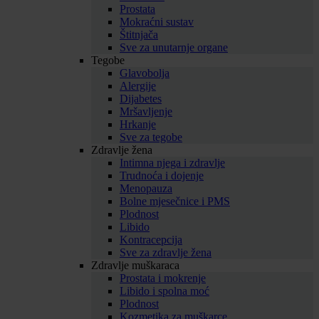
Prostata
Mokraćni sustav
Štitnjača
Sve za unutarnje organe
Tegobe
Glavobolja
Alergije
Dijabetes
Mršavljenje
Hrkanje
Sve za tegobe
Zdravlje žena
Intimna njega i zdravlje
Trudnoća i dojenje
Menopauza
Bolne mjesečnice i PMS
Plodnost
Libido
Kontracepcija
Sve za zdravlje žena
Zdravlje muškaraca
Prostata i mokrenje
Libido i spolna moć
Plodnost
Kozmetika za muškarce