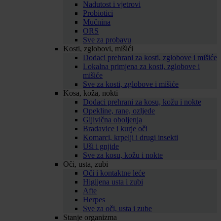
Nadutost i vjetrovi
Probiotici
Mučnina
ORS
Sve za probavu
Kosti, zglobovi, mišići
Dodaci prehrani za kosti, zglobove i mišiće
Lokalna primjena za kosti, zglobove i
mišiće
Sve za kosti, zglobove i mišiće
Kosa, koža, nokti
Dodaci prehrani za kosu, kožu i nokte
Opekline, rane, ozljede
Gljivična oboljenja
Bradavice i kurje oči
Komarci, krpelji i drugi insekti
Uši i gnjide
Sve za kosu, kožu i nokte
Oči, usta, zubi
Oči i kontaktne leće
Higijena usta i zubi
Afte
Herpes
Sve za oči, usta i zube
Stanje organizma