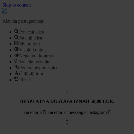
Skip to content
Open
toolbar
Alati za pristupačnost
Povećaj tekst
Smanji tekst
Sivi tonovi
Visoki kontrast
Negativni kontrast
Svijetla pozadina
Podcrtane poveznice
Čitljiviji font
Reset
Idi
na
sadržaj
BESPLATNA DOSTAVA IZNAD 50,00 EUR.
Facebook
Facebook-messenger
Instagram