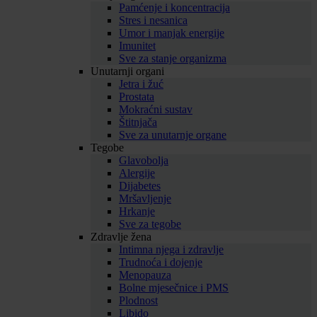
Pamćenje i koncentracija
Stres i nesanica
Umor i manjak energije
Imunitet
Sve za stanje organizma
Unutarnji organi
Jetra i žuć
Prostata
Mokraćni sustav
Štitnjača
Sve za unutarnje organe
Tegobe
Glavobolja
Alergije
Dijabetes
Mršavljenje
Hrkanje
Sve za tegobe
Zdravlje žena
Intimna njega i zdravlje
Trudnoća i dojenje
Menopauza
Bolne mjesečnice i PMS
Plodnost
Libido