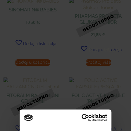
SINOMARIN® BABIES
PHARMAS PRO BETA
GLUKAN JUNIOR
10,50
€
31,85
€
Dodaj u listu želja
Dodaj u listu želja
Dodaj u košaricu
Pročitaj više
FITOBALM BALZAMIČNI
FOLIC ACTIVE KAPSULE
GEL 50 ML
(PHS) Á 30
10,30
€
7,76
€
Dodaj u listu želja
Dodaj u listu želja