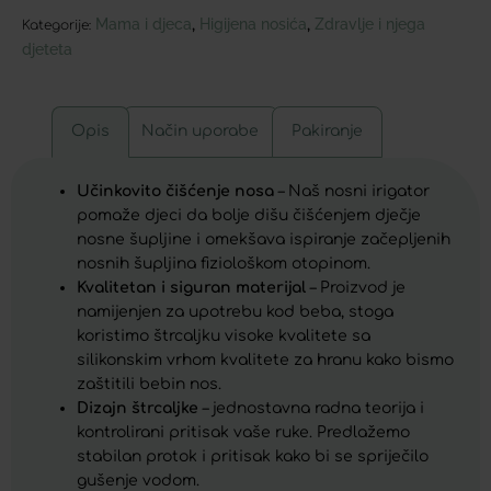
Mama i djeca
Higijena nosića
Zdravlje i njega
,
,
Kategorije:
djeteta
Opis
Način uporabe
Pakiranje
Učinkovito čišćenje nosa
– Naš nosni irigator
pomaže djeci da bolje dišu čišćenjem dječje
nosne šupljine i omekšava ispiranje začepljenih
nosnih šupljina fiziološkom otopinom.
Kvalitetan i siguran materijal
– Proizvod je
namijenjen za upotrebu kod beba, stoga
koristimo štrcaljku visoke kvalitete sa
silikonskim vrhom kvalitete za hranu kako bismo
zaštitili bebin nos.
Dizajn štrcaljke
– jednostavna radna teorija i
kontrolirani pritisak vaše ruke. Predlažemo
stabilan protok i pritisak kako bi se spriječilo
gušenje vodom.