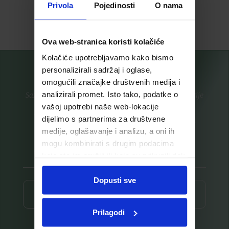
Privola
Pojedinosti
O nama
Pročitaj više
Pročitaj više
Ova web-stranica koristi kolačiće
Kolačiće upotrebljavamo kako bismo
personalizirali sadržaj i oglase,
omogućili značajke društvenih medija i
analizirali promet. Isto tako, podatke o
Saznajte prvi za nove proizvode i ekskluzivne promocije
vašoj upotrebi naše web-lokacije
Prijavite se na listu za novosti
dijelimo s partnerima za društvene
medije, oglašavanje i analizu, a oni ih
mogu kombinirati s drugim podacima
koje ste im pružili ili koje su prikupili dok
ste upotrebljavali njihove usluge.
Dopusti sve
Prijava ⟶
Prilagodi