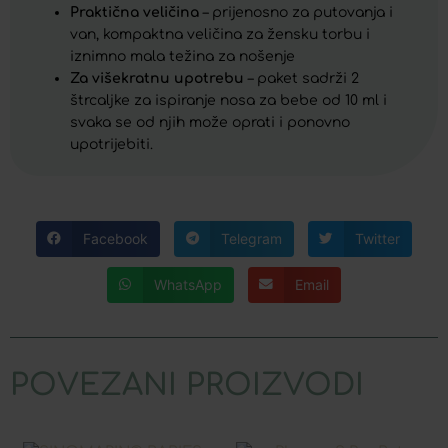
Praktična veličina
– prijenosno za putovanja i
van, kompaktna veličina za žensku torbu i
iznimno mala težina za nošenje
Za višekratnu upotrebu
– paket sadrži 2
štrcaljke za ispiranje nosa za bebe od 10 ml i
svaka se od njih može oprati i ponovno
upotrijebiti.
Facebook
Telegram
Twitter
WhatsApp
Email
POVEZANI PROIZVODI