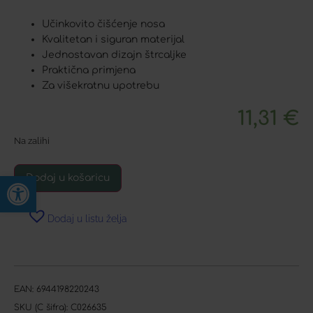
Učinkovito čišćenje nosa
Kvalitetan i siguran materijal
Jednostavan dizajn štrcaljke
Praktična primjena
Za višekratnu upotrebu
11,31
€
Na zalihi
Open toolbar
Dodaj u košaricu
Dodaj u listu želja
EAN:
6944198220243
SKU (C šifra):
C026635