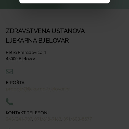
ZDRAVSTVENA USTANOVA
LJEKARNA BJELOVAR
Petra Preradovića 4
43000 Bjelovar
E-POŠTA
prodaja@ljekarna-bjelovar.hr
KONTAKT TELEFONI
043/241-907
091/618-9163
091/603-8577
,
,