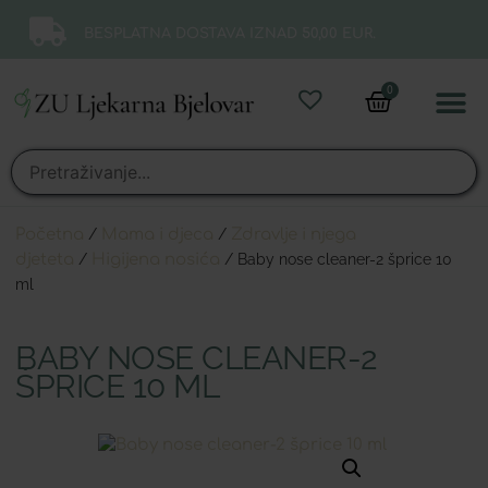
BESPLATNA DOSTAVA IZNAD 50,00 EUR.
0
Online 
Moj ra
Početna
/
Mama i djeca
/
Zdravlje i njega
djeteta
/
Higijena nosića
/ Baby nose cleaner-2 šprice 10
ml
BABY NOSE CLEANER-2
ŠPRICE 10 ML