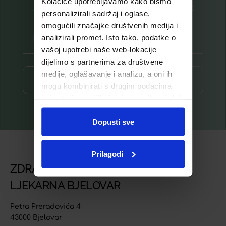
Kolačiće upotrebljavamo kako bismo
Prijavite se na listu za novosti
personalizirali sadržaj i oglase,
omogućili značajke društvenih medija i
analizirali promet. Isto tako, podatke o
vašoj upotrebi naše web-lokacije
dijelimo s partnerima za društvene
medije, oglašavanje i analizu, a oni ih
Prijava ⟶
mogu kombinirati s drugim podacima
koje ste im pružili ili koje su prikupili dok
ste upotrebljavali njihove usluge.
Dopusti sve
Prilagodi
ZDRAVSTVENA USTANOVA
LJEKARNA BJELOVAR
Petra Preradovića 4
43000 Bjelovar