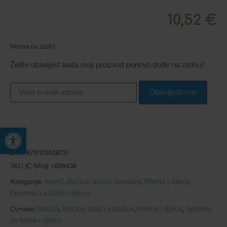
10,52
€
Nema na zalihi
Želite obavijest kada ovaj proizvod ponovo dođe na zalihu?
Obavijesti me
Open toolbar
EAN:
8710103438731
SKU (C šifra):
c008438
Avent
Bočice, sisači, varalice
Mama i djeca
,
,
,
Kategorije:
Oprema za bebe i djecu
bočica
bočice sisači varalice
mama i djeca
oprema
,
,
,
Oznake:
za bebe i djecu