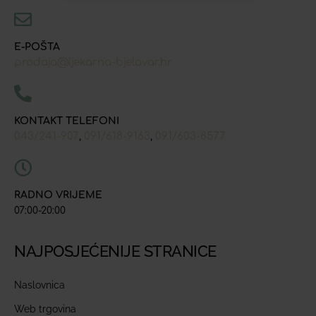
E-POŠTA
prodaja@ljekarna-bjelovar.hr
KONTAKT TELEFONI
043/241-907
091/618-9163
091/603-8577
,
,
RADNO VRIJEME
07:00-20:00
NAJPOSJEĆENIJE STRANICE
Naslovnica
Web trgovina