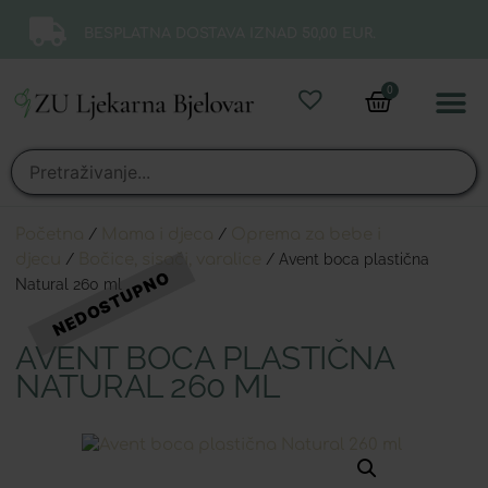
BESPLATNA DOSTAVA IZNAD 50,00 EUR.
0
Online 
Moj ra
Početna
/
Mama i djeca
/
Oprema za bebe i
djecu
/
Bočice, sisači, varalice
/ Avent boca plastična
Natural 260 ml
AVENT BOCA PLASTIČNA
NATURAL 260 ML