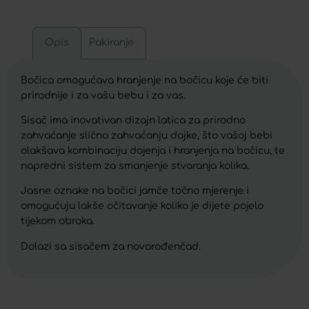
Opis
Pakiranje
Bočica omogućava hranjenje na bočicu koje će biti
prirodnije i za vašu bebu i za vas.
Sisač ima inovativan dizajn latica za prirodno
zahvaćanje slično zahvaćanju dojke, što vašoj bebi
olakšava kombinaciju dojenja i hranjenja na bočicu, te
napredni sistem za smanjenje stvaranja kolika.
Jasne oznake na bočici jamče točno mjerenje i
omogućuju lakše očitavanje koliko je dijete pojelo
tijekom obroka.
Dolazi sa sisačem za novorođenčad.