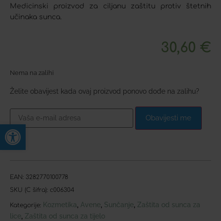
Medicinski proizvod za ciljanu zaštitu protiv štetnih
učinaka sunca.
30,60
€
Nema na zalihi
Želite obavijest kada ovaj proizvod ponovo dođe na zalihu?
Obavijesti me
Open toolbar
EAN:
3282770100778
SKU (C šifra):
c006304
Kozmetika
Avene
Sunčanje
Zaštita od sunca za
,
,
,
Kategorije:
lice
Zaštita od sunca za tijelo
,