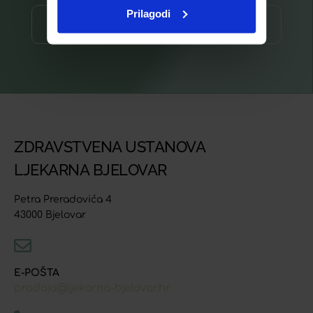
Prilagodi
Prijava ⟶
ZDRAVSTVENA USTANOVA
LJEKARNA BJELOVAR
Petra Preradovića 4
43000 Bjelovar
E-POŠTA
prodaja@ljekarna-bjelovar.hr