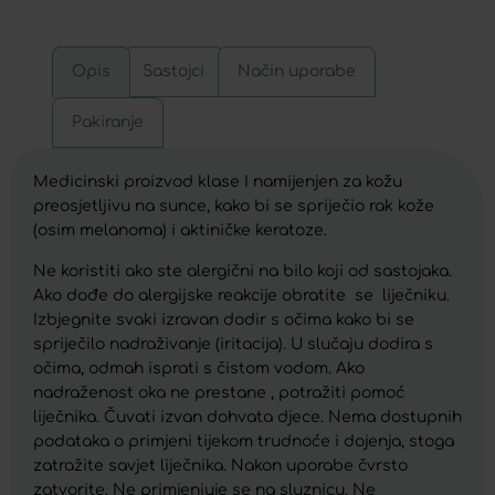
Opis
Sastojci
Način uporabe
Pakiranje
Medicinski proizvod klase I namijenjen za kožu
preosjetljivu na sunce, kako bi se spriječio rak kože
(osim melanoma) i aktiničke keratoze.
Ne koristiti ako ste alergični na bilo koji od sastojaka.
Ako dođe do alergijske reakcije obratite se liječniku.
Izbjegnite svaki izravan dodir s očima kako bi se
spriječilo nadraživanje (iritacija). U slučaju dodira s
očima, odmah isprati s čistom vodom. Ako
nadraženost oka ne prestane , potražiti pomoć
liječnika. Čuvati izvan dohvata djece. Nema dostupnih
podataka o primjeni tijekom trudnoće i dojenja, stoga
zatražite savjet liječnika. Nakon uporabe čvrsto
zatvorite. Ne primjenjuje se na sluznicu. Ne