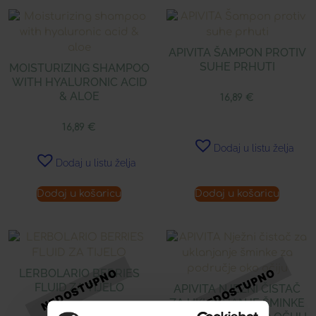
APIVITA ŠAMPON PROTIV
SUHE PRHUTI
MOISTURIZING SHAMPOO
WITH HYALURONIC ACID
& ALOE
16,89
€
16,89
€
Dodaj u listu želja
Dodaj u listu želja
Dodaj u košaricu
Dodaj u košaricu
LERBOLARIO BERRIES
FLUID ZA TIJELO
APIVITA NJEŽNI ČISTAČ
ZA UKLANJANJE ŠMINKE