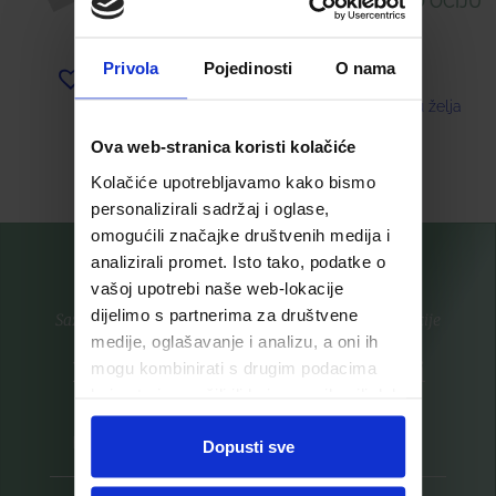
ZA PODRUČJE OKO OČIJU
21,33
€
12,42
€
Privola
Pojedinosti
O nama
Dodaj u listu želja
Dodaj u listu želja
Ova web-stranica koristi kolačiće
Pročitaj više
Pročitaj više
Kolačiće upotrebljavamo kako bismo
personalizirali sadržaj i oglase,
omogućili značajke društvenih medija i
analizirali promet. Isto tako, podatke o
vašoj upotrebi naše web-lokacije
dijelimo s partnerima za društvene
Saznajte prvi za nove proizvode i ekskluzivne promocije
medije, oglašavanje i analizu, a oni ih
Prijavite se na listu za novosti
mogu kombinirati s drugim podacima
koje ste im pružili ili koje su prikupili dok
ste upotrebljavali njihove usluge.
Dopusti sve