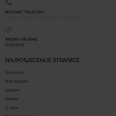
KONTAKT TELEFONI
043/241-907
091/618-9163
091/603-8577
,
,
RADNO VRIJEME
07:00-20:00
NAJPOSJEĆENIJE STRANICE
Naslovnica
Web trgovina
Ljekarne
Kontakt
O nama