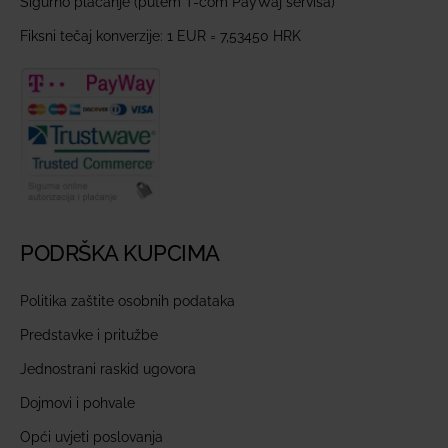
Sigurno plaćanje (putem T-com PayWaj servisa)
Fiksni tečaj konverzije: 1 EUR = 7,53450 HRK
PODRŠKA KUPCIMA
Politika zaštite osobnih podataka
Predstavke i pritužbe
Jednostrani raskid ugovora
Dojmovi i pohvale
Opći uvjeti poslovanja