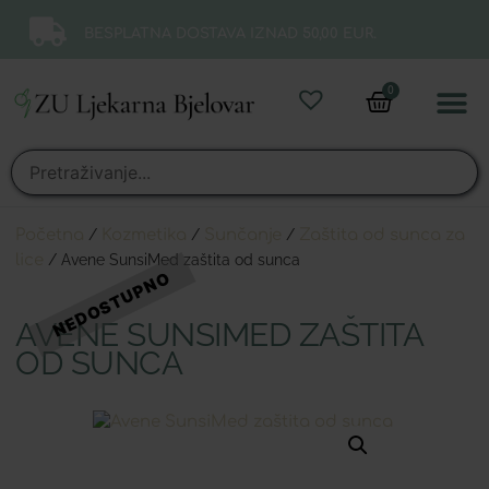
BESPLATNA DOSTAVA IZNAD 50,00 EUR.
0
Online 
Moj ra
Početna
/
Kozmetika
/
Sunčanje
/
Zaštita od sunca za
lice
/ Avene SunsiMed zaštita od sunca
AVENE SUNSIMED ZAŠTITA
OD SUNCA