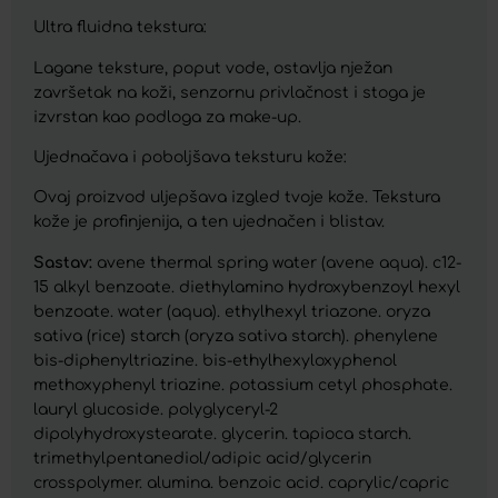
Ultra fluidna tekstura:
Lagane teksture, poput vode, ostavlja nježan
završetak na koži, senzornu privlačnost i stoga je
izvrstan kao podloga za make-up.
Ujednačava i poboljšava teksturu kože:
Ovaj proizvod uljepšava izgled tvoje kože. Tekstura
kože je profinjenija, a ten ujednačen i blistav.
Sastav:
avene thermal spring water (avene aqua). c12-
15 alkyl benzoate. diethylamino hydroxybenzoyl hexyl
benzoate. water (aqua). ethylhexyl triazone. oryza
sativa (rice) starch (oryza sativa starch). phenylene
bis-diphenyltriazine. bis-ethylhexyloxyphenol
methoxyphenyl triazine. potassium cetyl phosphate.
lauryl glucoside. polyglyceryl-2
dipolyhydroxystearate. glycerin. tapioca starch.
trimethylpentanediol/adipic acid/glycerin
crosspolymer. alumina. benzoic acid. caprylic/capric