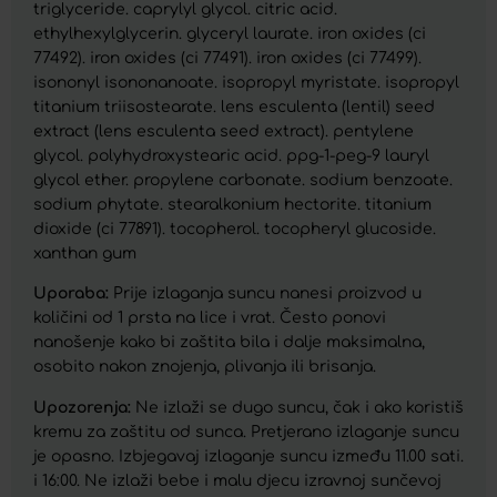
triglyceride. caprylyl glycol. citric acid.
ethylhexylglycerin. glyceryl laurate. iron oxides (ci
77492). iron oxides (ci 77491). iron oxides (ci 77499).
isononyl isononanoate. isopropyl myristate. isopropyl
titanium triisostearate. lens esculenta (lentil) seed
extract (lens esculenta seed extract). pentylene
glycol. polyhydroxystearic acid. ppg-1-peg-9 lauryl
glycol ether. propylene carbonate. sodium benzoate.
sodium phytate. stearalkonium hectorite. titanium
dioxide (ci 77891). tocopherol. tocopheryl glucoside.
xanthan gum
Uporaba:
Prije izlaganja suncu nanesi proizvod u
količini od 1 prsta na lice i vrat. Često ponovi
nanošenje kako bi zaštita bila i dalje maksimalna,
osobito nakon znojenja, plivanja ili brisanja.
Upozorenja:
Ne izlaži se dugo suncu, čak i ako koristiš
kremu za zaštitu od sunca. Pretjerano izlaganje suncu
je opasno. Izbjegavaj izlaganje suncu između 11.00 sati.
i 16:00. Ne izlaži bebe i malu djecu izravnoj sunčevoj