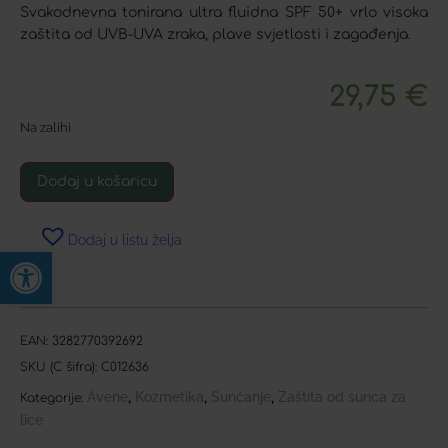
Svakodnevna tonirana ultra fluidna SPF 50+ vrlo visoka
zaštita od UVB-UVA zraka, plave svjetlosti i zagađenja.
29,75
€
Na zalihi
Dodaj u košaricu
Dodaj u listu želja
Open toolbar
EAN:
3282770392692
SKU (C šifra):
C012636
Avene
Kozmetika
Sunčanje
Zaštita od sunca za
,
,
,
Kategorije:
lice