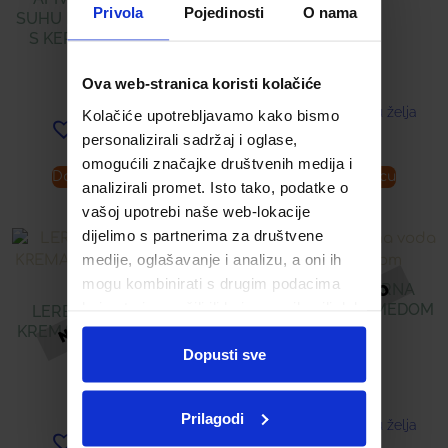
Privola
Pojedinosti
O nama
SUHU I OŠTEĆENU KOSU
S KERATINOM 250 ML
34,48
€
Ova web-stranica koristi kolačiće
16,27
€
Dodaj u listu želja
Kolačiće upotrebljavamo kako bismo
Dodaj u listu želja
personalizirali sadržaj i oglase,
omogućili značajke društvenih medija i
Dodaj u košaricu
Dodaj u košaricu
analizirali promet. Isto tako, podatke o
vašoj upotrebi naše web-lokacije
dijelimo s partnerima za društvene
medije, oglašavanje i analizu, a oni ih
mogu kombinirati s drugim podacima
APIVITA MICELARNA
koje ste im pružili ili koje su prikupili dok
VODA S RUŽOM I MEDOM
LERBOLARIO ARGAN
ste upotrebljavali njihove usluge.
KREMA ZA LICE S ULJEM
ARGANA
Dopusti sve
15,31
€
33,73
€
Prilagodi
Dodaj u listu želja
Dodaj u listu želja