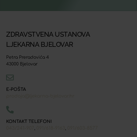
ZDRAVSTVENA USTANOVA
LJEKARNA BJELOVAR
Petra Preradovića 4
43000 Bjelovar
E-POŠTA
prodaja@ljekarna-bjelovar.hr
KONTAKT TELEFONI
043/241-907
091/618-9163
091/603-8577
,
,