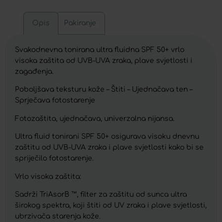
Opis
Pakiranje
Svakodnevna tonirana ultra fluidna SPF 50+ vrlo
visoka zaštita od UVB-UVA zraka, plave svjetlosti i
zagađenja.
Poboljšava teksturu kože – Štiti – Ujednačava ten –
Sprječava fotostarenje
Fotozaštita, ujednačava, univerzalna nijansa.
Ultra fluid tonirani SPF 50+ osigurava visoku dnevnu
zaštitu od UVB-UVA zraka i plave svjetlosti kako bi se
spriječilo fotostarenje.
Vrlo visoka zaštita:
Sadrži TriAsorB ™, filter za zaštitu od sunca ultra
širokog spektra, koji štiti od UV zraka i plave svjetlosti,
ubrzivača starenja kože.