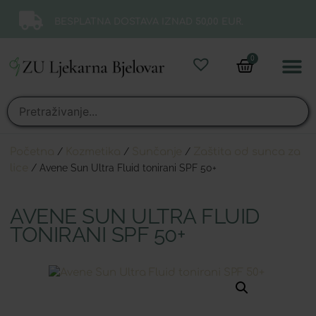
BESPLATNA DOSTAVA IZNAD 50,00 EUR.
0
Online 
Moj ra
Početna
/
Kozmetika
/
Sunčanje
/
Zaštita od sunca za
lice
/ Avene Sun Ultra Fluid tonirani SPF 50+
AVENE SUN ULTRA FLUID
TONIRANI SPF 50+