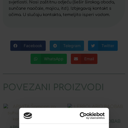
svjetlosti. Nosi zaštitnu odjeću (šešir širokog oboda,
sunčane naočale, majicu, itd.). Izbjegavaj kontakt s
očima. U slučaju kontakta, temeljito isperi vodom.
Facebook
Telegram
Twitter
WhatsApp
Email
POVEZANI PROIZVODI
LERBOLARIO BAOBAB
PARFEM
APIVITA ŠAMPON ZA