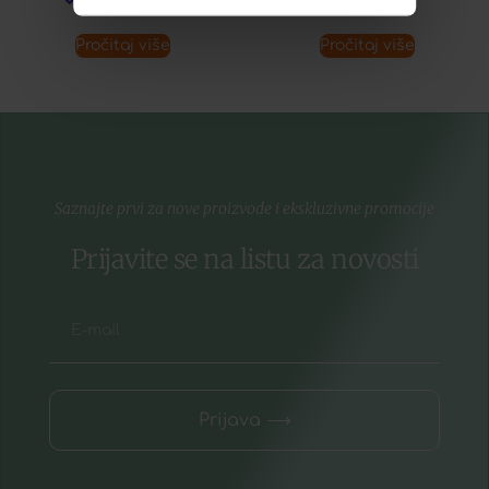
Pročitaj više
Pročitaj više
Saznajte prvi za nove proizvode i ekskluzivne promocije
Prijavite se na listu za novosti
Prijava ⟶