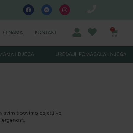
0
O NAMA
KONTAKT
MAMA I DJECA
UREĐAJI, POMAGALA I NJEGA
 svim tipovima osjetljive
alergenost,