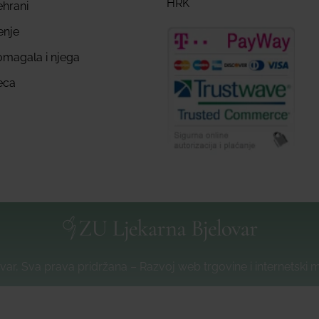
HRK
ehrani
enje
omagala i njega
eca
var, Sva prava pridržana – Razvoj web trgovine i internetski 