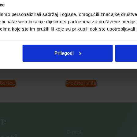
iće
mo personalizirali sadržaj i oglase, omogućili značajke društveni
ON PROTIV
LERBOLARIO BERRIES KUPELJ
ebi naše web-lokacije dijelimo s partnerima za društvene medije, 
HUTI
a koje ste im pružili ili koje su prikupili dok ste upotrebljavali
15,47
€
€
Prilagodi
Dodaj u listu želja
listu želja
šaricu
Pročitaj više
ije