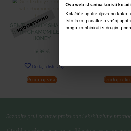
Ova web-stranica koristi kolač
Kolačiće upotrebljavamo kako bis
APIVITA ŠAMP
Isto tako, podatke o vašoj upotr
SUHE PR
GENTLE DAILY SHAMPOO
mogu kombinirati s drugim podacim
WITH CHAMOMILE AND
HONEY
16,89
16,89
€
Dodaj u 
Dodaj u listu želja
Pročitaj više
Dodaj u ko
Saznajte prvi za nove proizvode i ekskluzivne promoc