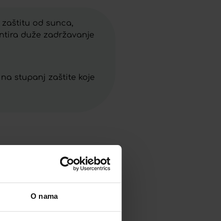
 zaštitu od sunca,
tira duže zadržavanje
 na stupanj zaštite koje
O nama