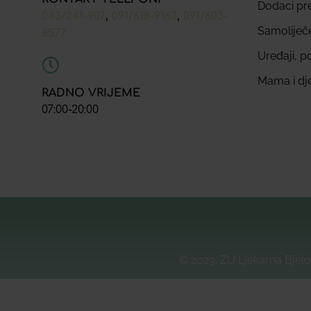
Dodaci pr
,
,
043/241-907
091/618-9163
091/603-
Samoliječ
8577
Uređaji, p
Mama i dj
RADNO VRIJEME
07:00-20:00
© 2023. ZU Ljekarna Bjelo