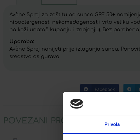
Avène Sprej za zaštitu od sunca SPF 50+ namijenje
hipoalergenost, nekomedogenost i vrlo veliku 
na koži unatoč kupanju i znojenju). Bez parabena.
Uporaba:
Avène Sprej nanijeti prije izlaganja suncu. Ponovi
sredstvo osigurava.
Facebook
POVEZANI PROIZVODI
Privola