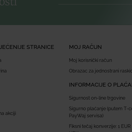
osti
JEĆENIJE STRANICE
MOJ RAČUN
a
Moj korisnički račun
ina
Obrazac za jednostrani rask
INFORMACIJE O PLAĆ
Sigurnost on-line trgovine
Sigurno plaćanje (putem T-
a akciji
PayWaj servisa)
Fiksni tečaj konverzije: 1 EUR