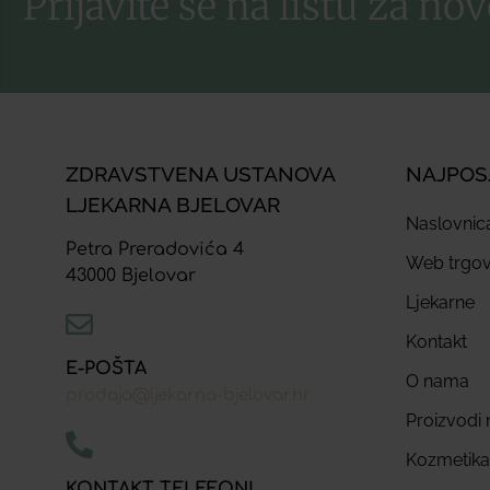
Prijavite se na listu za nov
ZDRAVSTVENA USTANOVA
NAJPOS
LJEKARNA BJELOVAR
Naslovnic
Petra Preradovića 4
Web trgov
43000 Bjelovar
Ljekarne
Kontakt
E-POŠTA
O nama
prodaja@ljekarna-bjelovar.hr
Proizvodi n
Kozmetika
KONTAKT TELEFONI