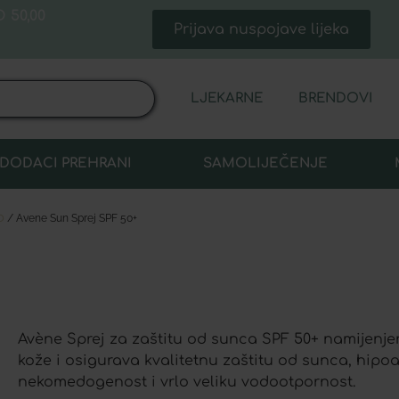
 50,00
Prijava nuspojave lijeka
LJEKARNE
BRENDOVI
DODACI PREHRANI
SAMOLIJEČENJE
o
/ Avene Sun Sprej SPF 50+
Avène Sprej za zaštitu od sunca SPF 50+ namijenjen
kože i osigurava kvalitetnu zaštitu od sunca, hipo
nekomedogenost i vrlo veliku vodootpornost.