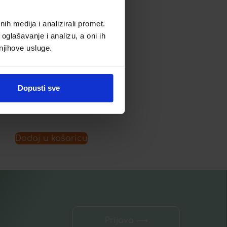
h medija i analizirali promet.
LERBOLARIO BAOBAB
oglašavanje i analizu, a oni ih
ŠAMPON ZA TUŠIRANJE
 njihove usluge.
16,55
€
Dopusti sve
Dodaj u listu želja
Dodaj u košaricu
Prijava ⟶