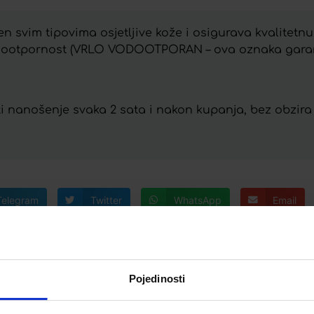
n svim tipovima osjetljive kože i osigurava kvalitetnu
vodootpornost (VRLO VODOOTPORAN – ova oznaka garan
ti nanošenje svaka 2 sata i nakon kupanja, bez obzira
Telegram
Twitter
WhatsApp
Email
Pojedinosti