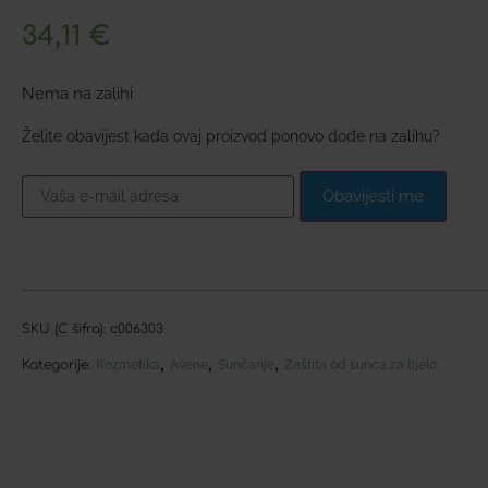
34,11
€
Nema na zalihi
Želite obavijest kada ovaj proizvod ponovo dođe na zalihu?
Obavijesti me
SKU (C šifra):
c006303
,
,
,
Kategorije:
Kozmetika
Avene
Sunčanje
Zaštita od sunca za tijelo