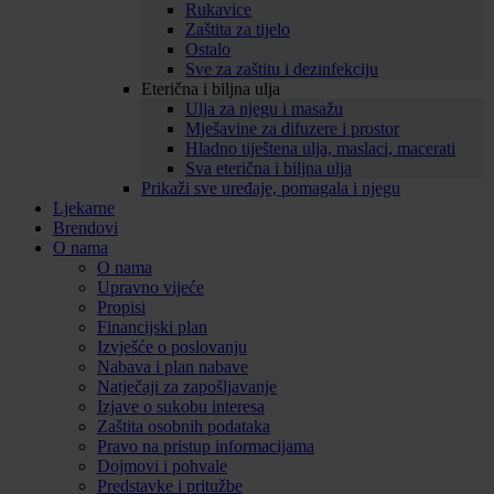
Rukavice
Zaštita za tijelo
Ostalo
Sve za zaštitu i dezinfekciju
Eterična i biljna ulja
Ulja za njegu i masažu
Mješavine za difuzere i prostor
Hladno tiještena ulja, maslaci, macerati
Sva eterična i biljna ulja
Prikaži sve uređaje, pomagala i njegu
Ljekarne
Brendovi
O nama
O nama
Upravno vijeće
Propisi
Financijski plan
Izvješće o poslovanju
Nabava i plan nabave
Natječaji za zapošljavanje
Izjave o sukobu interesa
Zaštita osobnih podataka
Pravo na pristup informacijama
Dojmovi i pohvale
Predstavke i pritužbe