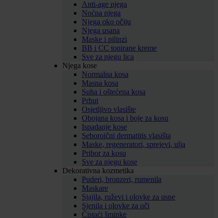
Anti-age njega
Noćna njega
Njega oko očiju
Njega usana
Maske i pilinzi
BB i CC tonirane kreme
Sve za njegu lica
Njega kose
Normalna kosa
Masna kosa
Suha i oštećena kosa
Prhut
Osjetljivo vlasište
Obojana kosa i boje za kosu
Ispadanje kose
Seboroični dermatitis vlasišta
Maske, regeneratori, sprejevi, ulja
Pribor za kosu
Sve za njegu kose
Dekorativna kozmetika
Puderi, bronzeri, rumenila
Maskare
Sjajila, ruževi i olovke za usne
Sjenila i olovke za oči
Čistaći šminke