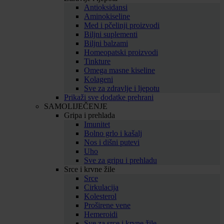
Antioksidansi
Aminokiseline
Med i pčelinji proizvodi
Biljni suplementi
Biljni balzami
Homeopatski proizvodi
Tinkture
Omega masne kiseline
Kolageni
Sve za zdravlje i ljepotu
Prikaži sve dodatke prehrani
SAMOLIJEČENJE
Gripa i prehlada
Imunitet
Bolno grlo i kašalj
Nos i dišni putevi
Uho
Sve za gripu i prehladu
Srce i krvne žile
Srce
Cirkulacija
Kolesterol
Proširene vene
Hemeroidi
Sve za srce i krvne žile