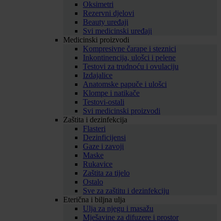
Oksimetri
Rezervni djelovi
Beauty uređaji
Svi medicinski uređaji
Medicinski proizvodi
Kompresivne čarape i steznici
Inkontinencija, ulošci i pelene
Testovi za trudnoću i ovulaciju
Izdajalice
Anatomske papuče i ulošci
Klompe i natikače
Testovi-ostali
Svi medicinski proizvodi
Zaštita i dezinfekcija
Flasteri
Dezinficijensi
Gaze i zavoji
Maske
Rukavice
Zaštita za tijelo
Ostalo
Sve za zaštitu i dezinfekciju
Eterična i biljna ulja
Ulja za njegu i masažu
Mješavine za difuzere i prostor