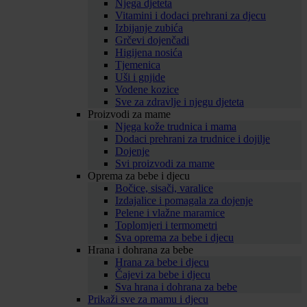
Njega djeteta
Vitamini i dodaci prehrani za djecu
Izbijanje zubića
Grčevi dojenčadi
Higijena nosića
Tjemenica
Uši i gnjide
Vodene kozice
Sve za zdravlje i njegu djeteta
Proizvodi za mame
Njega kože trudnica i mama
Dodaci prehrani za trudnice i dojilje
Dojenje
Svi proizvodi za mame
Oprema za bebe i djecu
Bočice, sisači, varalice
Izdajalice i pomagala za dojenje
Pelene i vlažne maramice
Toplomjeri i termometri
Sva oprema za bebe i djecu
Hrana i dohrana za bebe
Hrana za bebe i djecu
Čajevi za bebe i djecu
Sva hrana i dohrana za bebe
Prikaži sve za mamu i djecu