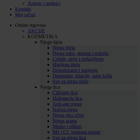
Ankete i upitnici
Kontakt
Moj račun
Online trgovina
AKCIJE
KOZMETIKA
Njega tijela
Njega tijela
Njega ruku, stopala i noktiju
Celulit, strije i mršavljenje
Higijena tijela
Dezodoransi i znojenje
Dermatitis, iritacije, suha koža
Sve za njegu tijela
Njega lica
Čišćenje lica
Hidratacija lica
Anti-age njega
Noćna njega
Njega oko očiju
Njega usana
Maske i pilinzi
BB i CC tonirane kreme
Sve za njegu lica