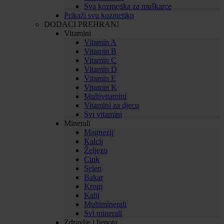
Sva kozmetika za muškarce
Prikaži svu kozmetiku
DODACI PREHRANI
Vitamini
Vitamin A
Vitamin B
Vitamin C
Vitamin D
Vitamin E
Vitamin K
Multivitamini
Vitamini za djecu
Svi vitamini
Minerali
Magnezij
Kalcij
Željezo
Cink
Selen
Bakar
Krom
Kalij
Multiminerali
Svi minerali
Zdravlje i ljepota