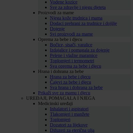
Vodene kozice
Sve za zdravlje i njegu djeteta
Proizvodi za mame
Njega kože trudnica i mama
Dodaci prehrani za trudnice i dojilje
Dojenje
Svi proizvodi za mame
Oprema za bebe i djecu
Bočice, sisači, varalice
Izdajalice i pomagala za dojenje
Pelene i vlažne maramice
Toplomjeri i termometri
Sva oprema za bebe i djecu
Hrana i dohrana za bebe
Hrana za bebe i djecu
Čajevi za bebe i djecu
Sva hrana i dohrana za bebe
Prikaži sve za mamu i djecu
UREĐAJI, POMAGALA I NJEGA
Medicinski uređaji
Inhalatori i aspiratori
Tlakomjeri i manžete
Toplomjeri
Dozatori za lijekove
Difuzeri za eterična ulja