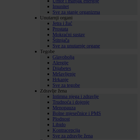
Umor i manjak energije
Imunitet
Sve za stanje organizma
Unutarnji organi
Jetra i žuć
Prostata
Mokraćni sustav
Štitnjača
Sve za unutarnje organe
Tegobe
Glavobolja
Alergije
Dijabetes
Mršavljenje
Hrkanje
Sve za tegobe
Zdravlje žena
Intimna njega i zdravlje
Trudnoća i dojenje
Menopauza
Bolne mjesečnice i PMS
Plodnost
Libido
Kontracepcija
Sve za zdravlje žena