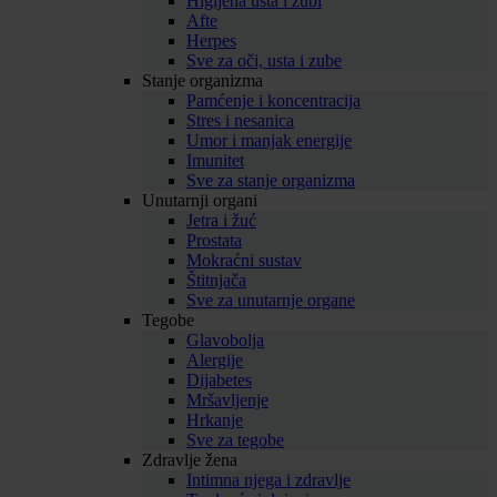
Higijena usta i zubi
Afte
Herpes
Sve za oči, usta i zube
Stanje organizma
Pamćenje i koncentracija
Stres i nesanica
Umor i manjak energije
Imunitet
Sve za stanje organizma
Unutarnji organi
Jetra i žuć
Prostata
Mokraćni sustav
Štitnjača
Sve za unutarnje organe
Tegobe
Glavobolja
Alergije
Dijabetes
Mršavljenje
Hrkanje
Sve za tegobe
Zdravlje žena
Intimna njega i zdravlje