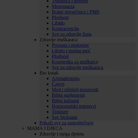
Trudnoća i dojenje
Menopauza
Bolne mjesečnice i PMS
Plodnost
Libido
Kontracepcija
Sve za zdravlje žena
Zdravlje muškaraca
Prostata i mokrenje
Libido i spolna moć
Plodnost
Kozmetika za muškarce
Sve za zdravlje muškaraca
Bio kutak
Aromaterapija
Čajevi
Med i pčelinji proizvodi
Biljni suplementi
Biljni balzami
Homeopatski pripravci
Tinkture
Sav biokutak
Prikaži sve za samoliječenje
MAMA I DJECA
Zdravlje i njega djeteta