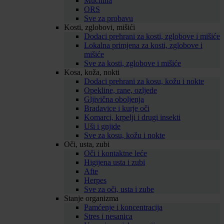
Mučnina
ORS
Sve za probavu
Kosti, zglobovi, mišići
Dodaci prehrani za kosti, zglobove i mišiće
Lokalna primjena za kosti, zglobove i
mišiće
Sve za kosti, zglobove i mišiće
Kosa, koža, nokti
Dodaci prehrani za kosu, kožu i nokte
Opekline, rane, ozljede
Gljivična oboljenja
Bradavice i kurje oči
Komarci, krpelji i drugi insekti
Uši i gnjide
Sve za kosu, kožu i nokte
Oči, usta, zubi
Oči i kontaktne leće
Higijena usta i zubi
Afte
Herpes
Sve za oči, usta i zube
Stanje organizma
Pamćenje i koncentracija
Stres i nesanica