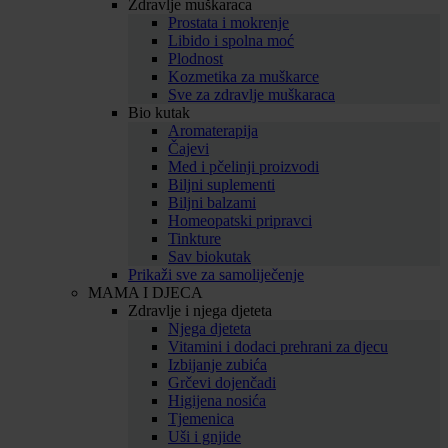
Zdravlje muškaraca
Prostata i mokrenje
Libido i spolna moć
Plodnost
Kozmetika za muškarce
Sve za zdravlje muškaraca
Bio kutak
Aromaterapija
Čajevi
Med i pčelinji proizvodi
Biljni suplementi
Biljni balzami
Homeopatski pripravci
Tinkture
Sav biokutak
Prikaži sve za samoliječenje
MAMA I DJECA
Zdravlje i njega djeteta
Njega djeteta
Vitamini i dodaci prehrani za djecu
Izbijanje zubića
Grčevi dojenčadi
Higijena nosića
Tjemenica
Uši i gnjide