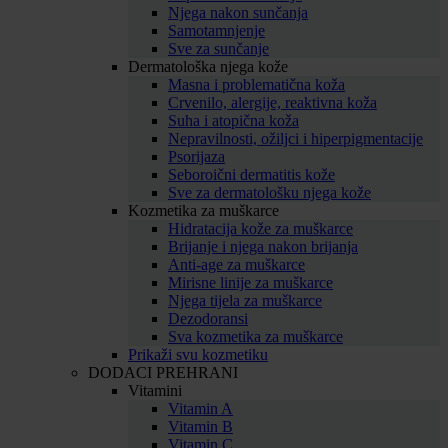
Njega nakon sunčanja
Samotamnjenje
Sve za sunčanje
Dermatološka njega kože
Masna i problematična koža
Crvenilo, alergije, reaktivna koža
Suha i atopična koža
Nepravilnosti, ožiljci i hiperpigmentacije
Psorijaza
Seboroični dermatitis kože
Sve za dermatološku njega kože
Kozmetika za muškarce
Hidratacija kože za muškarce
Brijanje i njega nakon brijanja
Anti-age za muškarce
Mirisne linije za muškarce
Njega tijela za muškarce
Dezodoransi
Sva kozmetika za muškarce
Prikaži svu kozmetiku
DODACI PREHRANI
Vitamini
Vitamin A
Vitamin B
Vitamin C