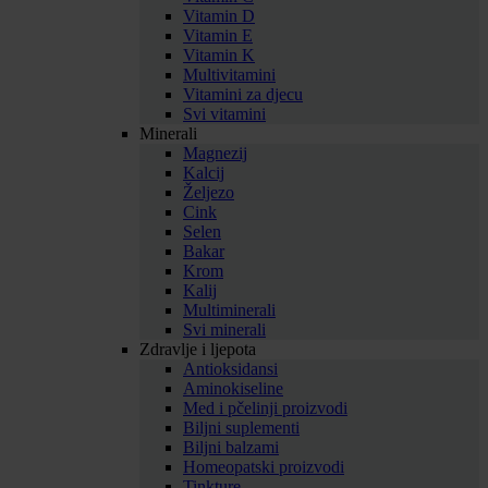
Vitamin D
Vitamin E
Vitamin K
Multivitamini
Vitamini za djecu
Svi vitamini
Minerali
Magnezij
Kalcij
Željezo
Cink
Selen
Bakar
Krom
Kalij
Multiminerali
Svi minerali
Zdravlje i ljepota
Antioksidansi
Aminokiseline
Med i pčelinji proizvodi
Biljni suplementi
Biljni balzami
Homeopatski proizvodi
Tinkture