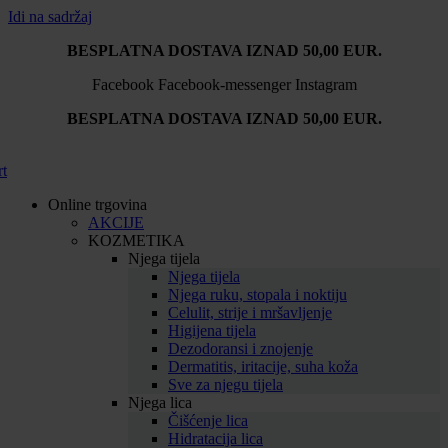
Idi na sadržaj
BESPLATNA DOSTAVA IZNAD 50,00 EUR.
Facebook
Facebook-messenger
Instagram
BESPLATNA DOSTAVA IZNAD 50,00 EUR.
rt
Online trgovina
AKCIJE
KOZMETIKA
Njega tijela
Njega tijela
Njega ruku, stopala i noktiju
Celulit, strije i mršavljenje
Higijena tijela
Dezodoransi i znojenje
Dermatitis, iritacije, suha koža
Sve za njegu tijela
Njega lica
Čišćenje lica
Hidratacija lica