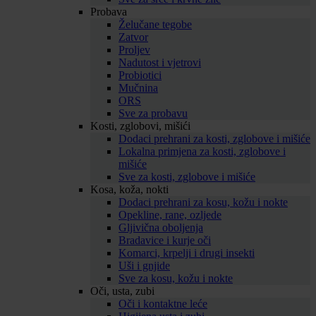
Probava
Želučane tegobe
Zatvor
Proljev
Nadutost i vjetrovi
Probiotici
Mučnina
ORS
Sve za probavu
Kosti, zglobovi, mišići
Dodaci prehrani za kosti, zglobove i mišiće
Lokalna primjena za kosti, zglobove i
mišiće
Sve za kosti, zglobove i mišiće
Kosa, koža, nokti
Dodaci prehrani za kosu, kožu i nokte
Opekline, rane, ozljede
Gljivična oboljenja
Bradavice i kurje oči
Komarci, krpelji i drugi insekti
Uši i gnjide
Sve za kosu, kožu i nokte
Oči, usta, zubi
Oči i kontaktne leće