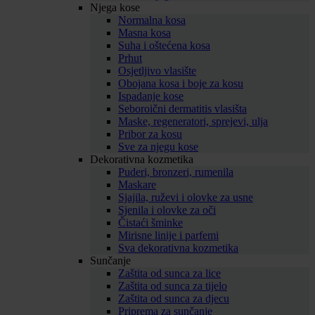
Njega kose
Normalna kosa
Masna kosa
Suha i oštećena kosa
Prhut
Osjetljivo vlasište
Obojana kosa i boje za kosu
Ispadanje kose
Seboroični dermatitis vlasišta
Maske, regeneratori, sprejevi, ulja
Pribor za kosu
Sve za njegu kose
Dekorativna kozmetika
Puderi, bronzeri, rumenila
Maskare
Sjajila, ruževi i olovke za usne
Sjenila i olovke za oči
Čistaći šminke
Mirisne linije i parfemi
Sva dekorativna kozmetika
Sunčanje
Zaštita od sunca za lice
Zaštita od sunca za tijelo
Zaštita od sunca za djecu
Priprema za sunčanje