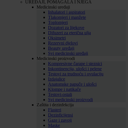
UREĐAJI, POMAGALA I NJEGA
Medicinski uređaji
Inhalatori i aspiratori
Tlakomjeri i manžete
Toplomjeri
Dozatori za lijekove
Difuzeri za eterična ulja
Oksimetri
Rezervni djelovi
Beauty uređaji
Svi medicinski uređaji
Medicinski proizvodi
Kompresivne čarape i steznici
Inkontinencija, ulošci i pelene
Testovi za trudnoću i ovulaciju
Izdajalice
Anatomske papuče i ulošci
Klompe i natikače
Testovi-ostali
Svi medicinski proizvodi
Zaštita i dezinfekcija
Flasteri
Dezinficijensi
Gaze i zavoji
Maske