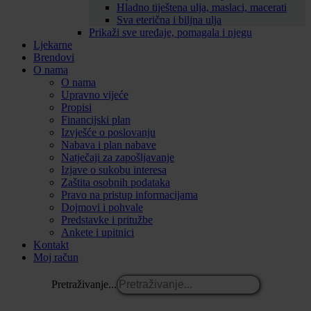
Hladno tiještena ulja, maslaci, macerati
Sva eterična i biljna ulja
Prikaži sve uređaje, pomagala i njegu
Ljekarne
Brendovi
O nama
O nama
Upravno vijeće
Propisi
Financijski plan
Izvješće o poslovanju
Nabava i plan nabave
Natječaji za zapošljavanje
Izjave o sukobu interesa
Zaštita osobnih podataka
Pravo na pristup informacijama
Dojmovi i pohvale
Predstavke i pritužbe
Ankete i upitnici
Kontakt
Moj račun
Pretraživanje...