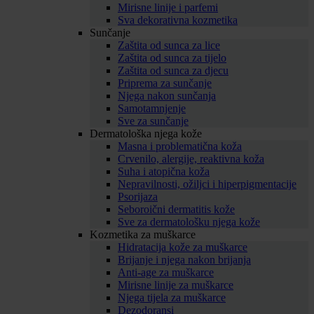
Mirisne linije i parfemi
Sva dekorativna kozmetika
Sunčanje
Zaštita od sunca za lice
Zaštita od sunca za tijelo
Zaštita od sunca za djecu
Priprema za sunčanje
Njega nakon sunčanja
Samotamnjenje
Sve za sunčanje
Dermatološka njega kože
Masna i problematična koža
Crvenilo, alergije, reaktivna koža
Suha i atopična koža
Nepravilnosti, ožiljci i hiperpigmentacije
Psorijaza
Seboroični dermatitis kože
Sve za dermatološku njega kože
Kozmetika za muškarce
Hidratacija kože za muškarce
Brijanje i njega nakon brijanja
Anti-age za muškarce
Mirisne linije za muškarce
Njega tijela za muškarce
Dezodoransi