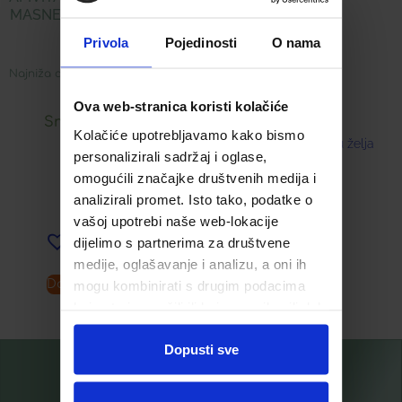
MASNE I MJEŠOVITE KOŽE
LICA
Privola
Pojedinosti
O nama
Najniža cijena u zadnjih 30 dana:
16,89
€
Ova web-stranica koristi kolačiće
Snižena cijena:
Kolačiće upotrebljavamo kako bismo
Dodaj u listu želja
personalizirali sadržaj i oglase,
8,45
€
omogućili značajke društvenih medija i
analizirali promet. Isto tako, podatke o
vašoj upotrebi naše web-lokacije
dijelimo s partnerima za društvene
Dodaj u listu želja
medije, oglašavanje i analizu, a oni ih
mogu kombinirati s drugim podacima
Dodaj u košaricu
Pročitaj više
koje ste im pružili ili koje su prikupili dok
ste upotrebljavali njihove usluge.
Dopusti sve