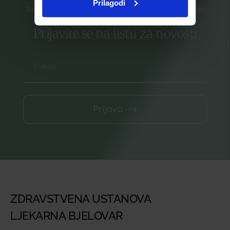
Prilagodi
Saznajte prvi za nove proizvode i ekskluzivne promocije
Prijavite se na listu za novosti
Prijava ⟶
ZDRAVSTVENA USTANOVA
LJEKARNA BJELOVAR