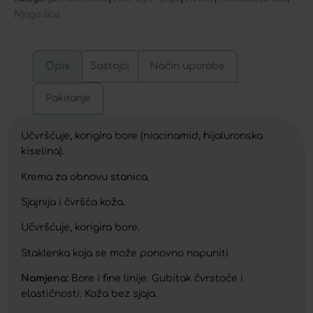
Njega lica
Opis
Sastojci
Način uporabe
Pakiranje
Učvršćuje, korigira bore (niacinamid, hijaluronska
kiselina).
Krema za obnovu stanica.
Sjajnija i čvršća koža.
Učvršćuje, korigira bore.
Staklenka koja se može ponovno napuniti
Namjena:
Bore i fine linije. Gubitak čvrstoće i
elastičnosti. Koža bez sjaja.