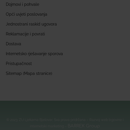
Dojmovi i pohvale
Opći uvjeti poslovanja
Jednostrani raskid ugovora
Reklamacije i povrati
Dostava
Internetsko rješavanje sporova
Pristupačnost
Sitemap (Mapa stranice)
© 2023. ZU Ljekarna Bjelovar, Sva prava pridržana – Razvoj web trgovine i
BARREK Group
internetski marketing –