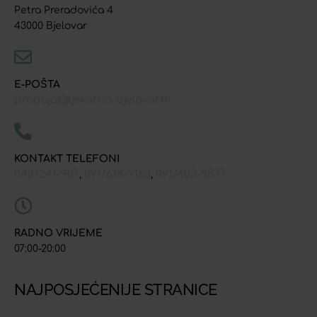
Petra Preradovića 4
43000 Bjelovar
E-POŠTA
prodaja@ljekarna-bjelovar.hr
KONTAKT TELEFONI
043/241-907
091/618-9163
091/603-8577
,
,
RADNO VRIJEME
07:00-20:00
NAJPOSJEĆENIJE STRANICE