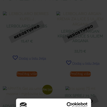
LERBOLARIO BERRIES
KUPELJ
LERBOLARIO ARGAN
KREMA ZA LICE S ULJEM
ARGANA
15,47
€
33,73
€
Dodaj u listu želja
Dodaj u listu želja
Pročitaj više
Pročitaj više
Akcija!
IRIX SPREJ 75 ML
APIVITA GEL ZA UMIVANJE
7,86
€