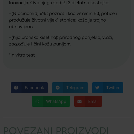
Inovacija:
Ova njega sadrži 2 djelatna sastojka:
– (Niacinamid) 6% : poznat i kao vitamin B3, potiče i
produžuje životni vijek* stanice: koža je trajno
obnovljena.
– (hijaluronska kiselina): prirodnog porijekla, vlaži,
zaglađuje i čini kožu punijom.
*in vitro test
Facebook
Telegram
Twitter
WhatsApp
Email
POVEZANI PROIZVODI