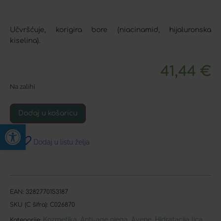
Učvršćuje, korigira bore (niacinamid, hijaluronska
kiselina).
41,44
€
Na zalihi
Dodaj u košaricu
Open toolbar
Dodaj u listu želja
EAN:
3282770153187
SKU (C šifra):
C026870
Kozmetika
Anti-age njega
Avene
Hidratacija lica
,
,
,
,
Kategorije: