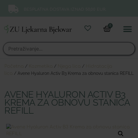
BESPLATNA DOSTAVA IZNAD 50,00 EUR.
0
Online 
Moj ra
Početna
/
Kozmetika
/
Njega lica
/
Hidratacija
lica
/ Avene Hyaluron Activ B3 Krema za obnovu stanica REFILL
AVENE HYALURON ACTIV B3
KREMA ZA OBNOVU STANICA
REFILL