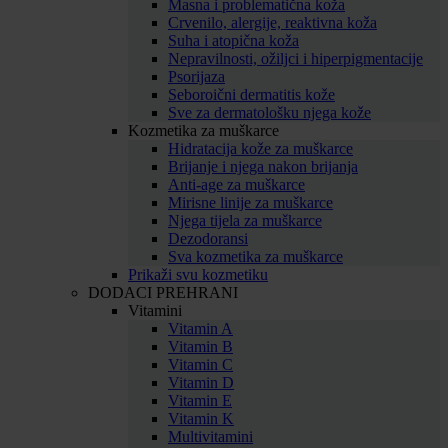
Masna i problematična koža
Crvenilo, alergije, reaktivna koža
Suha i atopična koža
Nepravilnosti, ožiljci i hiperpigmentacije
Psorijaza
Seboroični dermatitis kože
Sve za dermatološku njega kože
Kozmetika za muškarce
Hidratacija kože za muškarce
Brijanje i njega nakon brijanja
Anti-age za muškarce
Mirisne linije za muškarce
Njega tijela za muškarce
Dezodoransi
Sva kozmetika za muškarce
Prikaži svu kozmetiku
DODACI PREHRANI
Vitamini
Vitamin A
Vitamin B
Vitamin C
Vitamin D
Vitamin E
Vitamin K
Multivitamini