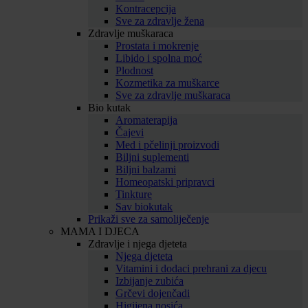
Kontracepcija
Sve za zdravlje žena
Zdravlje muškaraca
Prostata i mokrenje
Libido i spolna moć
Plodnost
Kozmetika za muškarce
Sve za zdravlje muškaraca
Bio kutak
Aromaterapija
Čajevi
Med i pčelinji proizvodi
Biljni suplementi
Biljni balzami
Homeopatski pripravci
Tinkture
Sav biokutak
Prikaži sve za samoliječenje
MAMA I DJECA
Zdravlje i njega djeteta
Njega djeteta
Vitamini i dodaci prehrani za djecu
Izbijanje zubića
Grčevi dojenčadi
Higijena nosića