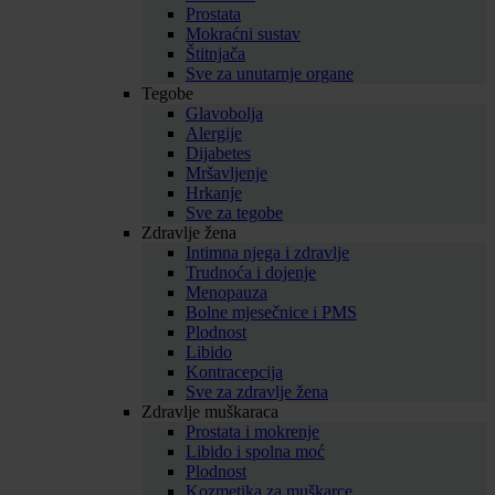
Prostata
Mokraćni sustav
Štitnjača
Sve za unutarnje organe
Tegobe
Glavobolja
Alergije
Dijabetes
Mršavljenje
Hrkanje
Sve za tegobe
Zdravlje žena
Intimna njega i zdravlje
Trudnoća i dojenje
Menopauza
Bolne mjesečnice i PMS
Plodnost
Libido
Kontracepcija
Sve za zdravlje žena
Zdravlje muškaraca
Prostata i mokrenje
Libido i spolna moć
Plodnost
Kozmetika za muškarce