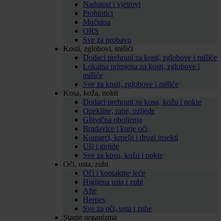
Nadutost i vjetrovi
Probiotici
Mučnina
ORS
Sve za probavu
Kosti, zglobovi, mišići
Dodaci prehrani za kosti, zglobove i mišiće
Lokalna primjena za kosti, zglobove i
mišiće
Sve za kosti, zglobove i mišiće
Kosa, koža, nokti
Dodaci prehrani za kosu, kožu i nokte
Opekline, rane, ozljede
Gljivična oboljenja
Bradavice i kurje oči
Komarci, krpelji i drugi insekti
Uši i gnjide
Sve za kosu, kožu i nokte
Oči, usta, zubi
Oči i kontaktne leće
Higijena usta i zubi
Afte
Herpes
Sve za oči, usta i zube
Stanje organizma