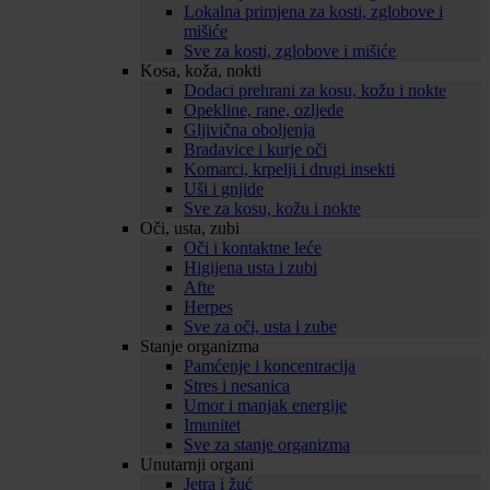
Lokalna primjena za kosti, zglobove i
mišiće
Sve za kosti, zglobove i mišiće
Kosa, koža, nokti
Dodaci prehrani za kosu, kožu i nokte
Opekline, rane, ozljede
Gljivična oboljenja
Bradavice i kurje oči
Komarci, krpelji i drugi insekti
Uši i gnjide
Sve za kosu, kožu i nokte
Oči, usta, zubi
Oči i kontaktne leće
Higijena usta i zubi
Afte
Herpes
Sve za oči, usta i zube
Stanje organizma
Pamćenje i koncentracija
Stres i nesanica
Umor i manjak energije
Imunitet
Sve za stanje organizma
Unutarnji organi
Jetra i žuć