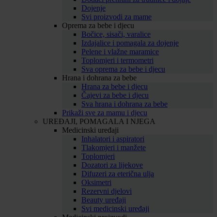
Dojenje
Svi proizvodi za mame
Oprema za bebe i djecu
Bočice, sisači, varalice
Izdajalice i pomagala za dojenje
Pelene i vlažne maramice
Toplomjeri i termometri
Sva oprema za bebe i djecu
Hrana i dohrana za bebe
Hrana za bebe i djecu
Čajevi za bebe i djecu
Sva hrana i dohrana za bebe
Prikaži sve za mamu i djecu
UREĐAJI, POMAGALA I NJEGA
Medicinski uređaji
Inhalatori i aspiratori
Tlakomjeri i manžete
Toplomjeri
Dozatori za lijekove
Difuzeri za eterična ulja
Oksimetri
Rezervni djelovi
Beauty uređaji
Svi medicinski uređaji