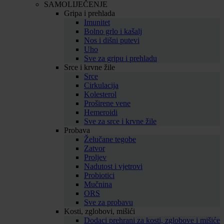
SAMOLIJEČENJE
Gripa i prehlada
Imunitet
Bolno grlo i kašalj
Nos i dišni putevi
Uho
Sve za gripu i prehladu
Srce i krvne žile
Srce
Cirkulacija
Kolesterol
Proširene vene
Hemeroidi
Sve za srce i krvne žile
Probava
Želučane tegobe
Zatvor
Proljev
Nadutost i vjetrovi
Probiotici
Mučnina
ORS
Sve za probavu
Kosti, zglobovi, mišići
Dodaci prehrani za kosti, zglobove i mišiće