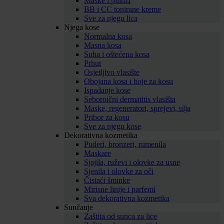
Maske i pilinzi
BB i CC tonirane kreme
Sve za njegu lica
Njega kose
Normalna kosa
Masna kosa
Suha i oštećena kosa
Prhut
Osjetljivo vlasište
Obojana kosa i boje za kosu
Ispadanje kose
Seboroični dermatitis vlasišta
Maske, regeneratori, sprejevi, ulja
Pribor za kosu
Sve za njegu kose
Dekorativna kozmetika
Puderi, bronzeri, rumenila
Maskare
Sjajila, ruževi i olovke za usne
Sjenila i olovke za oči
Čistaći šminke
Mirisne linije i parfemi
Sva dekorativna kozmetika
Sunčanje
Zaštita od sunca za lice