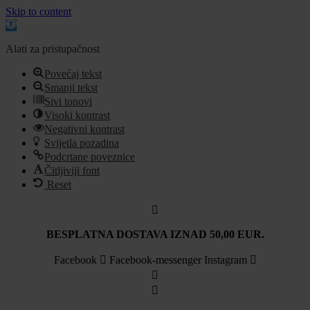
Skip to content
Open
toolbar
Alati za pristupačnost
Povećaj tekst
Smanji tekst
Sivi tonovi
Visoki kontrast
Negativni kontrast
Svijetla pozadina
Podcrtane poveznice
Čitljiviji font
Reset
Idi
na
sadržaj
BESPLATNA DOSTAVA IZNAD 50,00 EUR.
Facebook
Facebook-messenger
Instagram