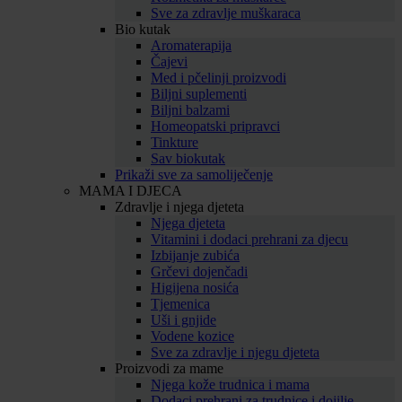
Sve za zdravlje muškaraca
Bio kutak
Aromaterapija
Čajevi
Med i pčelinji proizvodi
Biljni suplementi
Biljni balzami
Homeopatski pripravci
Tinkture
Sav biokutak
Prikaži sve za samoliječenje
MAMA I DJECA
Zdravlje i njega djeteta
Njega djeteta
Vitamini i dodaci prehrani za djecu
Izbijanje zubića
Grčevi dojenčadi
Higijena nosića
Tjemenica
Uši i gnjide
Vodene kozice
Sve za zdravlje i njegu djeteta
Proizvodi za mame
Njega kože trudnica i mama
Dodaci prehrani za trudnice i dojilje