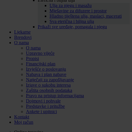
Eterična i biljna ulja
Ulja za njegu i masažu
Mješavine za difuzere i prostor
Hladno tiještena ulja, maslaci, macerati
Sva eterična i biljna ulja
Prikaži sve uređaje, pomagala i njegu
Ljekarne
Brendovi
O nama
O nama
Upravno vijeće
Propisi
Financijski plan
Izvješće o poslovanju
Nabava i plan nabave
Natječaji za zapošljavanje
Izjave o sukobu interesa
Zaštita osobnih podataka
Pravo na pristup informacijama
Dojmovi i pohvale
Predstavke i pritužbe
Ankete i upitnici
Kontakt
Moj račun