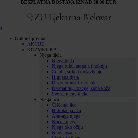
BESPLATNA DOSTAVA IZNAD 50,00 EUR.
rt
Online trgovina
AKCIJE
KOZMETIKA
Njega tijela
Njega tijela
Njega ruku, stopala i noktiju
Celulit, strije i mršavljenje
Higijena tijela
Dezodoransi i znojenje
Dermatitis, iritacije, suha koža
Sve za njegu tijela
Njega lica
Čišćenje lica
Hidratacija lica
Anti-age njega
Noćna njega
Njega oko očiju
Njega usana