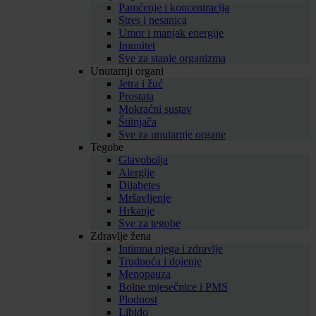
Pamćenje i koncentracija
Stres i nesanica
Umor i manjak energije
Imunitet
Sve za stanje organizma
Unutarnji organi
Jetra i žuć
Prostata
Mokraćni sustav
Štitnjača
Sve za unutarnje organe
Tegobe
Glavobolja
Alergije
Dijabetes
Mršavljenje
Hrkanje
Sve za tegobe
Zdravlje žena
Intimna njega i zdravlje
Trudnoća i dojenje
Menopauza
Bolne mjesečnice i PMS
Plodnost
Libido