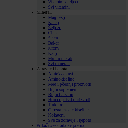
Vitamini za djecu
Svi vitamini
Minerali
Magnezij
Kalcij
Željezo
Cink
Selen
Bakar
Krom
Kalij
Multiminerali
Svi minerali
Zdravlje i ljepota
Antioksidansi
Aminokiseline
Med i pčelinji proizvodi
Biljni suplementi
Biljni balzami
Homeopatski proizvodi
Tinkture
Omega masne kiseline
Kolageni
Sve za zdravlje i ljepotu
Prikaži sve dodatke prehrani