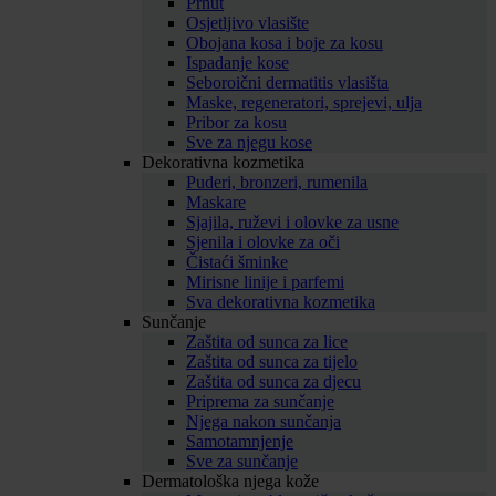
Prhut
Osjetljivo vlasište
Obojana kosa i boje za kosu
Ispadanje kose
Seboroični dermatitis vlasišta
Maske, regeneratori, sprejevi, ulja
Pribor za kosu
Sve za njegu kose
Dekorativna kozmetika
Puderi, bronzeri, rumenila
Maskare
Sjajila, ruževi i olovke za usne
Sjenila i olovke za oči
Čistaći šminke
Mirisne linije i parfemi
Sva dekorativna kozmetika
Sunčanje
Zaštita od sunca za lice
Zaštita od sunca za tijelo
Zaštita od sunca za djecu
Priprema za sunčanje
Njega nakon sunčanja
Samotamnjenje
Sve za sunčanje
Dermatološka njega kože