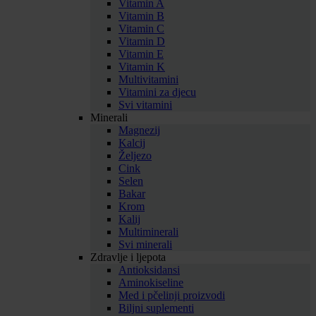
Vitamin A
Vitamin B
Vitamin C
Vitamin D
Vitamin E
Vitamin K
Multivitamini
Vitamini za djecu
Svi vitamini
Minerali
Magnezij
Kalcij
Željezo
Cink
Selen
Bakar
Krom
Kalij
Multiminerali
Svi minerali
Zdravlje i ljepota
Antioksidansi
Aminokiseline
Med i pčelinji proizvodi
Biljni suplementi