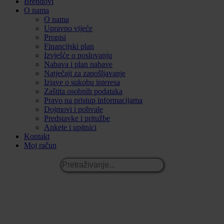
Brendovi
O nama
O nama
Upravno vijeće
Propisi
Financijski plan
Izvješće o poslovanju
Nabava i plan nabave
Natječaji za zapošljavanje
Izjave o sukobu interesa
Zaštita osobnih podataka
Pravo na pristup informacijama
Dojmovi i pohvale
Predstavke i pritužbe
Ankete i upitnici
Kontakt
Moj račun
Pretraživanje...