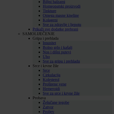
Biljni balzami
Homeopatski proizvodi
Tinkture
Omega masne kiseline
Kolageni
Sve za zdravlje i ljepotu
Prikaži sve dodatke prehrani
SAMOLIJEČENJE
Gripa i prehlada
Imunitet
Bolno grlo i kašalj
Nos i dišni putevi
Uho
Sve za gripu i prehladu
Srce i krvne žile
Srce
Cirkulacija
Kolesterol
Proširene vene
Hemeroidi
Sve za srce i krvne žile
Probava
Želučane tegobe
Zatvor
Proljev