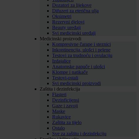
Dozatori za lijekove
Difuzeri za eterična ulja
Oksimetri
Rezervni djelovi
Beauty uređaji
Svi medicinski uređaji
Medicinski proizvodi
Kompresivne čarape i steznici
Inkontinencija, ulošci i pelene
Testovi za trudnoću i ovulaciju
Izdajalice
Anatomske papuče i ulošci
Klompe i natikače
Testovi-ostali
Svi medicinski proizvodi
Zaštita i dezinfekcija
Flasteri
Dezinficijensi
Gaze i zavoji
Maske
Rukavice
Zaštita za tijelo
Ostalo
Sve za zaštitu i dezinfekciju