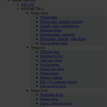
Online trgovina
AKCIJE
KOZMETIKA
Njega tijela
Njega tijela
Njega ruku, stopala i noktiju
Celulit, strije i mršavljenje
Higijena tijela
Dezodoransi i znojenje
Dermatitis, iritacije, suha koža
Sve za njegu tijela
Njega lica
Čišćenje lica
Hidratacija lica
Anti-age njega
Noćna njega
Njega oko očiju
Njega usana
Maske i pilinzi
BB i CC tonirane kreme
Sve za njegu lica
Njega kose
Normalna kosa
Masna kosa
Suha i oštećena kosa