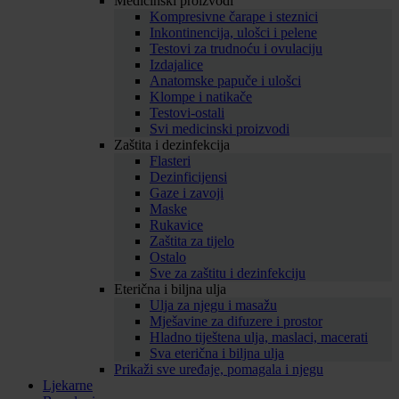
Medicinski proizvodi
Kompresivne čarape i steznici
Inkontinencija, ulošci i pelene
Testovi za trudnoću i ovulaciju
Izdajalice
Anatomske papuče i ulošci
Klompe i natikače
Testovi-ostali
Svi medicinski proizvodi
Zaštita i dezinfekcija
Flasteri
Dezinficijensi
Gaze i zavoji
Maske
Rukavice
Zaštita za tijelo
Ostalo
Sve za zaštitu i dezinfekciju
Eterična i biljna ulja
Ulja za njegu i masažu
Mješavine za difuzere i prostor
Hladno tiještena ulja, maslaci, macerati
Sva eterična i biljna ulja
Prikaži sve uređaje, pomagala i njegu
Ljekarne