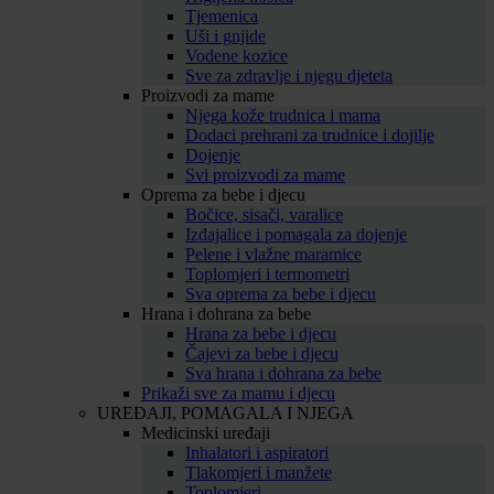
Tjemenica
Uši i gnjide
Vodene kozice
Sve za zdravlje i njegu djeteta
Proizvodi za mame
Njega kože trudnica i mama
Dodaci prehrani za trudnice i dojilje
Dojenje
Svi proizvodi za mame
Oprema za bebe i djecu
Bočice, sisači, varalice
Izdajalice i pomagala za dojenje
Pelene i vlažne maramice
Toplomjeri i termometri
Sva oprema za bebe i djecu
Hrana i dohrana za bebe
Hrana za bebe i djecu
Čajevi za bebe i djecu
Sva hrana i dohrana za bebe
Prikaži sve za mamu i djecu
UREĐAJI, POMAGALA I NJEGA
Medicinski uređaji
Inhalatori i aspiratori
Tlakomjeri i manžete
Toplomjeri