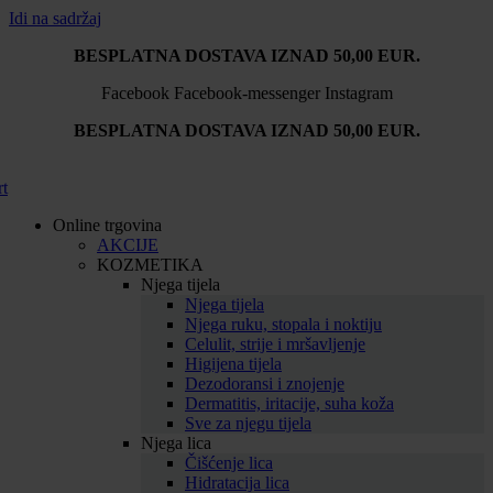
Idi na sadržaj
BESPLATNA DOSTAVA IZNAD 50,00 EUR.
Facebook
Facebook-messenger
Instagram
BESPLATNA DOSTAVA IZNAD 50,00 EUR.
rt
Online trgovina
AKCIJE
KOZMETIKA
Njega tijela
Njega tijela
Njega ruku, stopala i noktiju
Celulit, strije i mršavljenje
Higijena tijela
Dezodoransi i znojenje
Dermatitis, iritacije, suha koža
Sve za njegu tijela
Njega lica
Čišćenje lica
Hidratacija lica