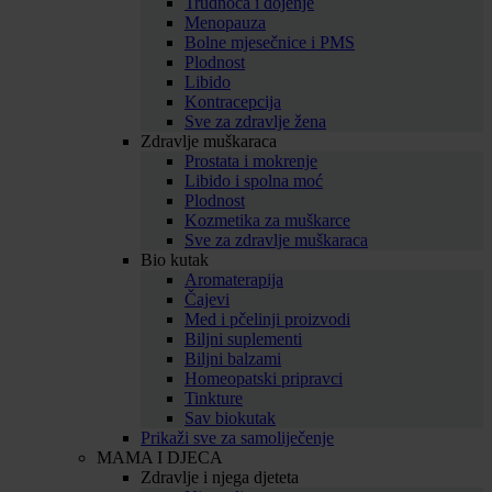
Trudnoća i dojenje
Menopauza
Bolne mjesečnice i PMS
Plodnost
Libido
Kontracepcija
Sve za zdravlje žena
Zdravlje muškaraca
Prostata i mokrenje
Libido i spolna moć
Plodnost
Kozmetika za muškarce
Sve za zdravlje muškaraca
Bio kutak
Aromaterapija
Čajevi
Med i pčelinji proizvodi
Biljni suplementi
Biljni balzami
Homeopatski pripravci
Tinkture
Sav biokutak
Prikaži sve za samoliječenje
MAMA I DJECA
Zdravlje i njega djeteta