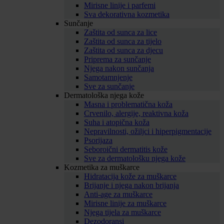
Mirisne linije i parfemi
Sva dekorativna kozmetika
Sunčanje
Zaštita od sunca za lice
Zaštita od sunca za tijelo
Zaštita od sunca za djecu
Priprema za sunčanje
Njega nakon sunčanja
Samotamnjenje
Sve za sunčanje
Dermatološka njega kože
Masna i problematična koža
Crvenilo, alergije, reaktivna koža
Suha i atopična koža
Nepravilnosti, ožiljci i hiperpigmentacije
Psorijaza
Seboroični dermatitis kože
Sve za dermatološku njega kože
Kozmetika za muškarce
Hidratacija kože za muškarce
Brijanje i njega nakon brijanja
Anti-age za muškarce
Mirisne linije za muškarce
Njega tijela za muškarce
Dezodoransi