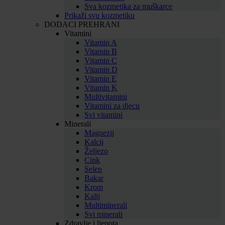
Sva kozmetika za muškarce
Prikaži svu kozmetiku
DODACI PREHRANI
Vitamini
Vitamin A
Vitamin B
Vitamin C
Vitamin D
Vitamin E
Vitamin K
Multivitamini
Vitamini za djecu
Svi vitamini
Minerali
Magnezij
Kalcij
Željezo
Cink
Selen
Bakar
Krom
Kalij
Multiminerali
Svi minerali
Zdravlje i ljepota