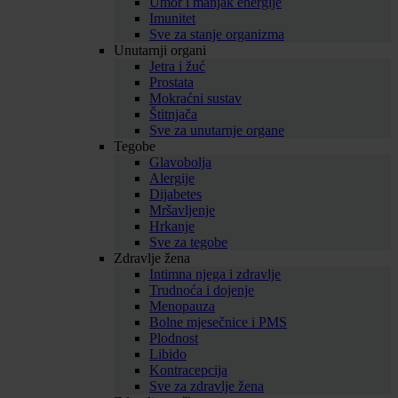
Umor i manjak energije
Imunitet
Sve za stanje organizma
Unutarnji organi
Jetra i žuć
Prostata
Mokraćni sustav
Štitnjača
Sve za unutarnje organe
Tegobe
Glavobolja
Alergije
Dijabetes
Mršavljenje
Hrkanje
Sve za tegobe
Zdravlje žena
Intimna njega i zdravlje
Trudnoća i dojenje
Menopauza
Bolne mjesečnice i PMS
Plodnost
Libido
Kontracepcija
Sve za zdravlje žena