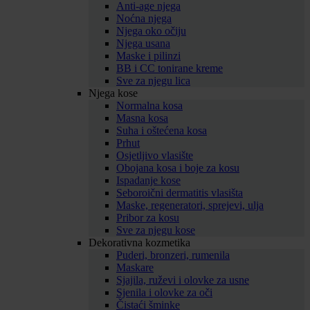
Anti-age njega
Noćna njega
Njega oko očiju
Njega usana
Maske i pilinzi
BB i CC tonirane kreme
Sve za njegu lica
Njega kose
Normalna kosa
Masna kosa
Suha i oštećena kosa
Prhut
Osjetljivo vlasište
Obojana kosa i boje za kosu
Ispadanje kose
Seboroični dermatitis vlasišta
Maske, regeneratori, sprejevi, ulja
Pribor za kosu
Sve za njegu kose
Dekorativna kozmetika
Puderi, bronzeri, rumenila
Maskare
Sjajila, ruževi i olovke za usne
Sjenila i olovke za oči
Čistaći šminke