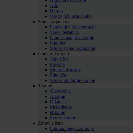
Higijena usta i zubi
Afte
Herpes
Sve za oči, usta i zube
Stanje organizma
Pamćenje i koncentracija
Stres i nesanica
Umor i manjak energije
Imunitet
Sve za stanje organizma
Unutarnji organi
Jetra i žuć
Prostata
Mokraćni sustav
Štitnjača
Sve za unutarnje organe
Tegobe
Glavobolja
Alergije
Dijabetes
Mršavljenje
Hrkanje
Sve za tegobe
Zdravlje žena
Intimna njega i zdravlje