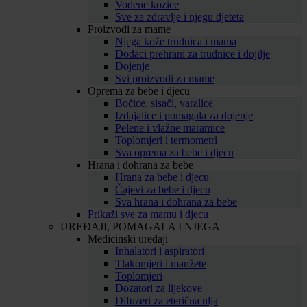
Vodene kozice
Sve za zdravlje i njegu djeteta
Proizvodi za mame
Njega kože trudnica i mama
Dodaci prehrani za trudnice i dojilje
Dojenje
Svi proizvodi za mame
Oprema za bebe i djecu
Bočice, sisači, varalice
Izdajalice i pomagala za dojenje
Pelene i vlažne maramice
Toplomjeri i termometri
Sva oprema za bebe i djecu
Hrana i dohrana za bebe
Hrana za bebe i djecu
Čajevi za bebe i djecu
Sva hrana i dohrana za bebe
Prikaži sve za mamu i djecu
UREĐAJI, POMAGALA I NJEGA
Medicinski uređaji
Inhalatori i aspiratori
Tlakomjeri i manžete
Toplomjeri
Dozatori za lijekove
Difuzeri za eterična ulja