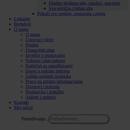
Hladno tiještena ulja, maslaci, macerati
Sva eterična i biljna ulja
Prikaži sve uređaje, pomagala i njegu
Ljekarne
Brendovi
O nama
O nama
Upravno vijeće
Propisi
Financijski plan
Izvješće o poslovanju
Nabava i plan nabave
Natječaji za zapošljavanje
Izjave o sukobu interesa
Zaštita osobnih podataka
Pravo na pristup informacijama
Dojmovi i pohvale
Predstavke i pritužbe
Ankete i upitnici
Kontakt
Moj račun
Pretraživanje...