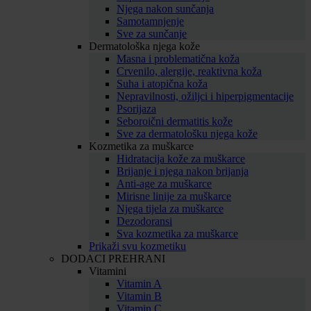
Njega nakon sunčanja
Samotamnjenje
Sve za sunčanje
Dermatološka njega kože
Masna i problematična koža
Crvenilo, alergije, reaktivna koža
Suha i atopična koža
Nepravilnosti, ožiljci i hiperpigmentacije
Psorijaza
Seboroični dermatitis kože
Sve za dermatološku njega kože
Kozmetika za muškarce
Hidratacija kože za muškarce
Brijanje i njega nakon brijanja
Anti-age za muškarce
Mirisne linije za muškarce
Njega tijela za muškarce
Dezodoransi
Sva kozmetika za muškarce
Prikaži svu kozmetiku
DODACI PREHRANI
Vitamini
Vitamin A
Vitamin B
Vitamin C