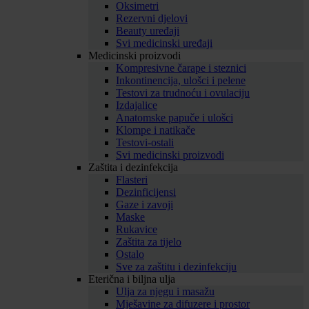
Oksimetri
Rezervni djelovi
Beauty uređaji
Svi medicinski uređaji
Medicinski proizvodi
Kompresivne čarape i steznici
Inkontinencija, ulošci i pelene
Testovi za trudnoću i ovulaciju
Izdajalice
Anatomske papuče i ulošci
Klompe i natikače
Testovi-ostali
Svi medicinski proizvodi
Zaštita i dezinfekcija
Flasteri
Dezinficijensi
Gaze i zavoji
Maske
Rukavice
Zaštita za tijelo
Ostalo
Sve za zaštitu i dezinfekciju
Eterična i biljna ulja
Ulja za njegu i masažu
Mješavine za difuzere i prostor