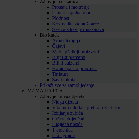
Zdravlje muškaraca
Prostata i mokrenje
Libido i spolna moć
Plodnost
Kozmetika za muškarce
Sve za zdravlje muškaraca
Bio kutak
Aromaterapija
Čajevi
Med i pčelinji proizvodi
Biljni suplementi
Biljni balzami
Homeopatski pripravci
Tinkture
Sav biokutak
Prikaži sve za samoliječenje
MAMA I DJECA
Zdravlje i njega djeteta
Njega djeteta
Vitamini i dodaci prehrani za djecu
Izbijanje zubića
Grčevi dojenčadi
Higijena nosića
Tjemenica
Uši i gnjide