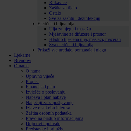
Rukavice
Zaštita za tijelo
Ostalo
Sve za zaštitu i dezinfekciju
Eterična i biljna ulja
Ulja za njegu i masažu
Mješavine za difuzere i prostor
Hladno tiještena ulja, maslaci, macerati
Sva eterična i biljna ulja
Prikaži sve uređaje, pomagala i njegu
Ljekarne
Brendovi
O nama
O nama
Upravno vijeće
Propisi
Financijski plan
Izvješće o poslovanju
Nabava i plan nabave
Natječaji za zapošljavanje
Izjave o sukobu interesa
Zaštita osobnih podataka
Pravo na pristup informacijama
Dojmovi i pohvale
Predstavke i pritužbe