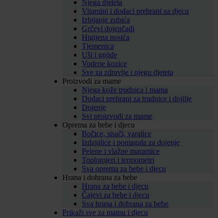
Njega djeteta
Vitamini i dodaci prehrani za djecu
Izbijanje zubića
Grčevi dojenčadi
Higijena nosića
Tjemenica
Uši i gnjide
Vodene kozice
Sve za zdravlje i njegu djeteta
Proizvodi za mame
Njega kože trudnica i mama
Dodaci prehrani za trudnice i dojilje
Dojenje
Svi proizvodi za mame
Oprema za bebe i djecu
Bočice, sisači, varalice
Izdajalice i pomagala za dojenje
Pelene i vlažne maramice
Toplomjeri i termometri
Sva oprema za bebe i djecu
Hrana i dohrana za bebe
Hrana za bebe i djecu
Čajevi za bebe i djecu
Sva hrana i dohrana za bebe
Prikaži sve za mamu i djecu