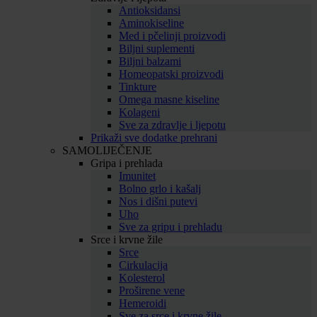
Antioksidansi
Aminokiseline
Med i pčelinji proizvodi
Biljni suplementi
Biljni balzami
Homeopatski proizvodi
Tinkture
Omega masne kiseline
Kolageni
Sve za zdravlje i ljepotu
Prikaži sve dodatke prehrani
SAMOLIJEČENJE
Gripa i prehlada
Imunitet
Bolno grlo i kašalj
Nos i dišni putevi
Uho
Sve za gripu i prehladu
Srce i krvne žile
Srce
Cirkulacija
Kolesterol
Proširene vene
Hemeroidi
Sve za srce i krvne žile