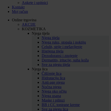
Ankete i upitnici
Kontakt
Moj račun
Online trgovina
AKCIJE
KOZMETIKA
Njega tijela
Njega tijela
Njega ruku, stopala i noktiju
Celulit, strije i mršavljenje
Higijena tijela
Dezodoransi i znojenje
Dermatitis, iritacije, suha koža
Sve za njegu tijela
Njega lica
Čišćenje lica
Hidratacija lica
Anti-age njega
Noćna njega
Njega oko očiju
Njega usana
Maske i pilinzi
BB i CC tonirane kreme
Sve za njegu lica