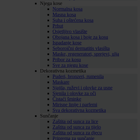
Njega kose
Normalna kosa
Masna kosa
Suha i oštećena kosa
Prhut
Osjetljivo vlasište
Obojana kosa i boje za kosu
Ispadanje kose
Seboroični dermatitis vlasišta
Maske, regeneratori, sprejevi, ulja
Pribor za kosu
Sve za njegu kose
Dekorativna kozmetika
Puderi, bronzeri, rumenila
Maskare
Sjajila, ruževi i olovke za usne
Sjenila i olovke za oči
Čistaći šminke
Mirisne linije i parfemi
Sva dekorativna kozmetika
Sunčanje
Zaštita od sunca za lice
Zaštita od sunca za tijelo
Zaštita od sunca za djecu
Priprema za sunčanje