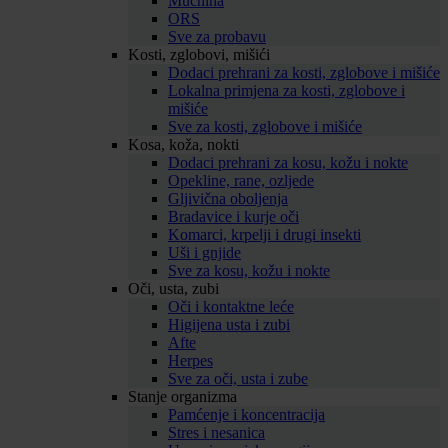
Mučnina
ORS
Sve za probavu
Kosti, zglobovi, mišići
Dodaci prehrani za kosti, zglobove i mišiće
Lokalna primjena za kosti, zglobove i
mišiće
Sve za kosti, zglobove i mišiće
Kosa, koža, nokti
Dodaci prehrani za kosu, kožu i nokte
Opekline, rane, ozljede
Gljivična oboljenja
Bradavice i kurje oči
Komarci, krpelji i drugi insekti
Uši i gnjide
Sve za kosu, kožu i nokte
Oči, usta, zubi
Oči i kontaktne leće
Higijena usta i zubi
Afte
Herpes
Sve za oči, usta i zube
Stanje organizma
Pamćenje i koncentracija
Stres i nesanica