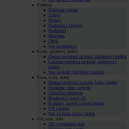
Probava
Želučane tegobe
Zatvor
Proljev
Nadutost i vjetrovi
Probiotici
Mučnina
ORS
Sve za probavu
Kosti, zglobovi, mišići
Dodaci prehrani za kosti, zglobove i mišiće
Lokalna primjena za kosti, zglobove i
mišiće
Sve za kosti, zglobove i mišiće
Kosa, koža, nokti
Dodaci prehrani za kosu, kožu i nokte
Opekline, rane, ozljede
Gljivična oboljenja
Bradavice i kurje oči
Komarci, krpelji i drugi insekti
Uši i gnjide
Sve za kosu, kožu i nokte
Oči, usta, zubi
Oči i kontaktne leće