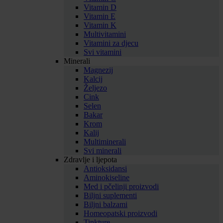
Vitamin D
Vitamin E
Vitamin K
Multivitamini
Vitamini za djecu
Svi vitamini
Minerali
Magnezij
Kalcij
Željezo
Cink
Selen
Bakar
Krom
Kalij
Multiminerali
Svi minerali
Zdravlje i ljepota
Antioksidansi
Aminokiseline
Med i pčelinji proizvodi
Biljni suplementi
Biljni balzami
Homeopatski proizvodi
Tinkture