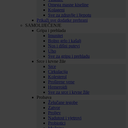
Omega masne kiseline
Kolageni
Sve za zdravlje i ljepotu
Prikaži sve dodatke prehrani
SAMOLIJEČENJE
Gripa i prehlada
Imunitet
Bolno grlo i kašalj
Nos i dišni putevi
Uho
Sve za gripu i prehladu
Srce i krvne žile
Srce
Cirkulacija
Kolesterol
Proširene vene
Hemeroidi
Sve za srce i krvne žile
Probava
Želučane tegobe
Zatvor
Proljev
Nadutost i vjetrovi
Probiotici