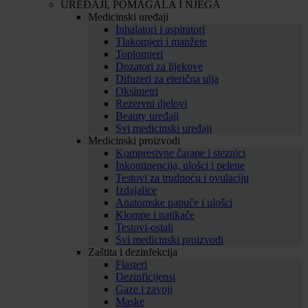
UREĐAJI, POMAGALA I NJEGA
Medicinski uređaji
Inhalatori i aspiratori
Tlakomjeri i manžete
Toplomjeri
Dozatori za lijekove
Difuzeri za eterična ulja
Oksimetri
Rezervni djelovi
Beauty uređaji
Svi medicinski uređaji
Medicinski proizvodi
Kompresivne čarape i steznici
Inkontinencija, ulošci i pelene
Testovi za trudnoću i ovulaciju
Izdajalice
Anatomske papuče i ulošci
Klompe i natikače
Testovi-ostali
Svi medicinski proizvodi
Zaštita i dezinfekcija
Flasteri
Dezinficijensi
Gaze i zavoji
Maske