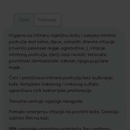
Opis
Pakiranje
Higijena za iritiranu osjetljivu kožu i vanjsko intimno
područje kod beba, djece, odraslih: dnevne iritacije
(crvenilo pelenske regije, ogrebotine…), iritacije
intimnog područja, dječji osip na koži, tetovaže,
površinski dermatološki zahvati, njega pupčane
regije…
Čisti i pročišćava iritirana područja bez isušivanja
kože. Kompleks bakrovog i cinkovog sulfata
ograničava rizik bakterijske proliferacije.
Trenutne umiruje osjećaje nelagode.
Pomaže smanjenju iritacija na površini kože. Ostavlja
zaštitni film na koži.
98% sastojaka prirodnog podrijetla. Bez parfema.