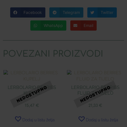
Facebook
Telegram
Twitter
WhatsApp
Email
POVEZANI PROIZVODI
LERBOLARIO BERRIES
LERBOLARIO BERRIES
KUPELJ
FLUID ZA TIJELO
15,47
€
21,33
€
Dodaj u listu želja
Dodaj u listu želja