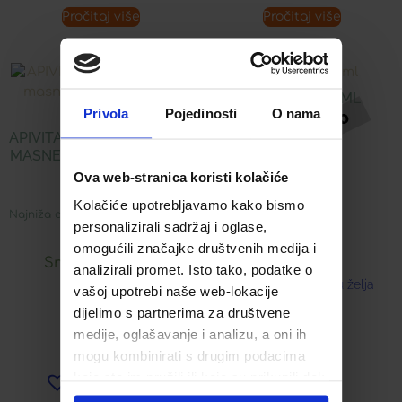
Pročitaj više
Pročitaj više
Akcija!
IRIX SPREJ 75 ML
Privola
Pojedinosti
O nama
APIVITA GEL ZA UMIVANJE
7,86
€
MASNE I MJEŠOVITE KOŽE
LICA
Ova web-stranica koristi kolačiće
Kolačiće upotrebljavamo kako bismo
Najniža cijena u zadnjih 30 dana:
personalizirali sadržaj i oglase,
16,89
€
omogućili značajke društvenih medija i
Snižena cijena:
analizirali promet. Isto tako, podatke o
Dodaj u listu želja
vašoj upotrebi naše web-lokacije
8,45
€
dijelimo s partnerima za društvene
medije, oglašavanje i analizu, a oni ih
mogu kombinirati s drugim podacima
koje ste im pružili ili koje su prikupili dok
Dodaj u listu želja
ste upotrebljavali njihove usluge.