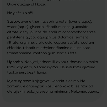
Uravnotežuje pH kože.
Ne peče za oči.
Sastav:
avene thermal spring water (avene aqua).
water (aqua). glycerin. disodium coco-glucoside
citrate. decyl glucoside. sodium cocoamphoacetate.
pentylene glycol. aquaphilus dolomiae ferment
filtrate. arginine. citric acid. copper sulfate. sodium
chloride. trisodium ethylenediamine disuccinate.
tromethamine. xanthan gum. zinc sulfate.
Uporaba:
Nanijeti jednom ili dvaput dnevno na mokru
kožu. Zapjeniti, a zatim isprati. Osušiti kožu nježnim
tapkanjem, bez trljanja.
Mjere opreza:
Izbjegavati kontakt s očima. Ne
zamjenjuje antiseptik. Razvijeno kako bi se rizik od
alergijskih reakcija sveo na minimum. Nekomedogeno.