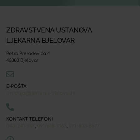
ZDRAVSTVENA USTANOVA
LJEKARNA BJELOVAR
Petra Preradovića 4
43000 Bjelovar
E-POŠTA
prodaja@ljekarna-bjelovar.hr
KONTAKT TELEFONI
043/241-907
091/618-9163
091/603-8577
,
,