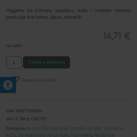
Higijena za iritiranu osjetljivu kožu i vanjsko intimno
područje kod beba, djece, odraslih.
16,71
€
Na zalihi
Dodaj u košaricu
Open toolbar
Dodaj u listu želja
EAN:
3282770150261
SKU (C šifra):
C027170
Avene
Čišćenje lica
Crvenilo, alergije, reaktivna
,
,
Kategorije:
koža
Dermatološka njega kože
Kozmetika
Njega lica
,
,
,