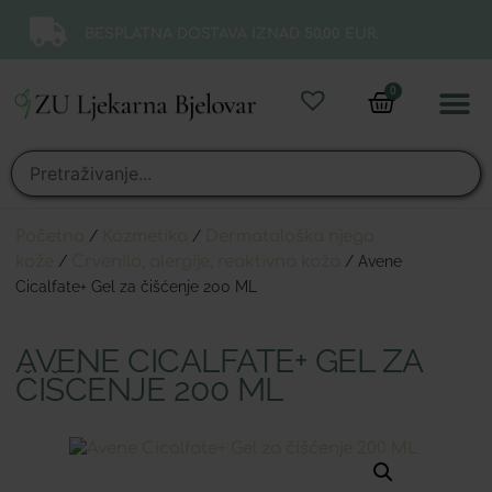
BESPLATNA DOSTAVA IZNAD 50,00 EUR.
0
Online 
Moj ra
Početna
/
Kozmetika
/
Dermatološka njega
kože
/
Crvenilo, alergije, reaktivna koža
/ Avene
Cicalfate+ Gel za čišćenje 200 ML
AVENE CICALFATE+ GEL ZA
ČIŠĆENJE 200 ML