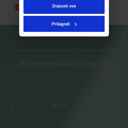
Dopusti sve
Dodaj u košaricu
Pročitaj više
Prilagodi
Saznajte prvi za nove proizvode i ekskluzivne promocije
Prijavite se na listu za novosti
Prijava ⟶