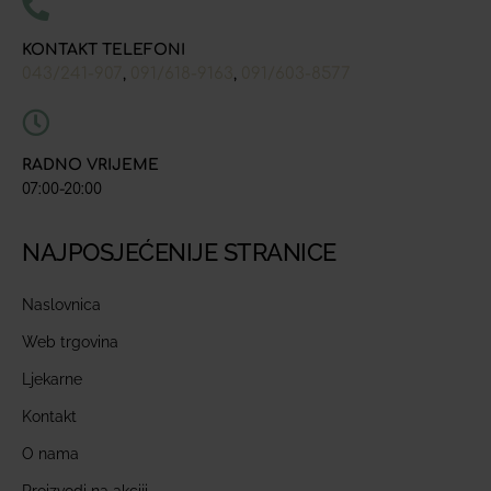
KONTAKT TELEFONI
043/241-907
091/618-9163
091/603-8577
,
,
RADNO VRIJEME
07:00-20:00
NAJPOSJEĆENIJE STRANICE
Naslovnica
Web trgovina
Ljekarne
Kontakt
O nama