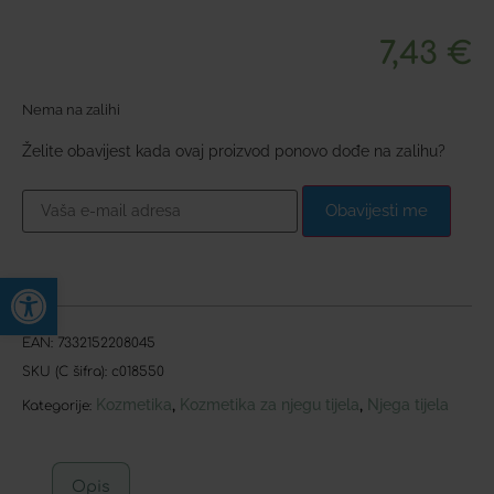
7,43
€
Nema na zalihi
Želite obavijest kada ovaj proizvod ponovo dođe na zalihu?
Obavijesti me
Open toolbar
EAN:
7332152208045
SKU (C šifra):
c018550
Kozmetika
Kozmetika za njegu tijela
Njega tijela
,
,
Kategorije:
Opis