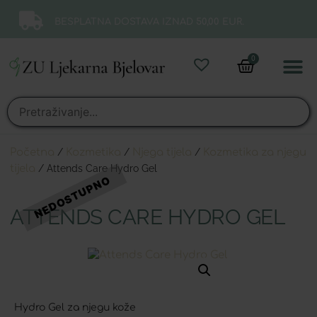
BESPLATNA DOSTAVA IZNAD 50,00 EUR.
0
Online 
Moj ra
Početna
/
Kozmetika
/
Njega tijela
/
Kozmetika za njegu
tijela
/ Attends Care Hydro Gel
ATTENDS CARE HYDRO GEL
Hydro Gel za njegu kože