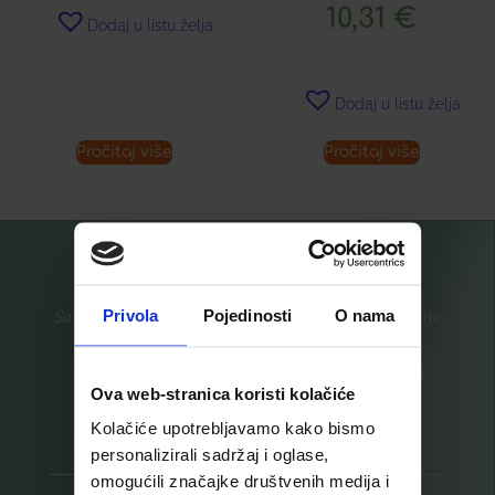
10,31
€
Dodaj u listu želja
Dodaj u listu želja
Pročitaj više
Pročitaj više
Privola
Pojedinosti
O nama
Saznajte prvi za nove proizvode i ekskluzivne promocije
Prijavite se na listu za novosti
Ova web-stranica koristi kolačiće
Kolačiće upotrebljavamo kako bismo
personalizirali sadržaj i oglase,
omogućili značajke društvenih medija i