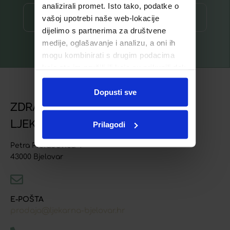
analizirali promet. Isto tako, podatke o
Prijava ⟶
vašoj upotrebi naše web-lokacije
dijelimo s partnerima za društvene
medije, oglašavanje i analizu, a oni ih
mogu kombinirati s drugim podacima
koje ste im pružili ili koje su prikupili dok
ste upotrebljavali njihove usluge.
Dopusti sve
ZDRAVSTVENA USTANOVA
LJEKARNA BJELOVAR
Prilagodi
Petra Preradovića 4
43000 Bjelovar
E-POŠTA
prodaja@ljekarna-bjelovar.hr