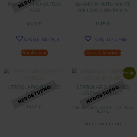
PAKET LIMENA KUTIJA
SHAMPOO WITH WHITE
MAXI
WILLOW & PROPOLIS
46,13
€
16,89
€
Dodaj u listu želja
Dodaj u listu želja
Pročitaj više
Dodaj u košaricu
Akcija!
LERBOLARIO BERRIES
LERBOLARIO BERRIES
KUPELJ
KREMA ZA RUKE
15,47
€
Najniža cijena u zadnjih 30 dana:
10,31
€
Snižena cijena: