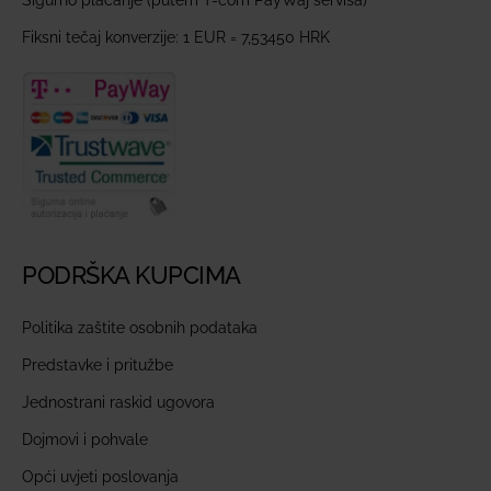
Sigurno plaćanje (putem T-com PayWaj servisa)
Fiksni tečaj konverzije: 1 EUR = 7,53450 HRK
PODRŠKA KUPCIMA
Politika zaštite osobnih podataka
Predstavke i pritužbe
Jednostrani raskid ugovora
Dojmovi i pohvale
Opći uvjeti poslovanja