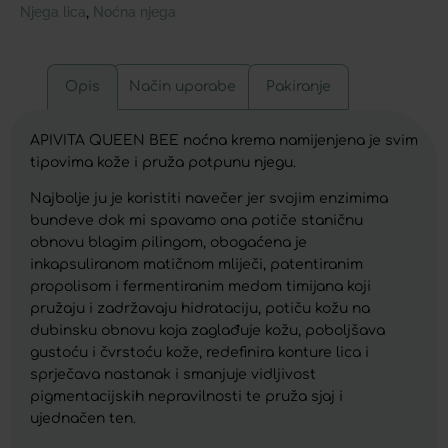
Njega lica
Noćna njega
,
Opis
Način uporabe
Pakiranje
APIVITA QUEEN BEE noćna krema namijenjena je svim
tipovima kože i pruža potpunu njegu.
Najbolje ju je koristiti navečer jer svojim enzimima
bundeve dok mi spavamo ona potiče staničnu
obnovu blagim pilingom, obogaćena je
inkapsuliranom matičnom mliječi, patentiranim
propolisom i fermentiranim medom timijana koji
pružaju i zadržavaju hidrataciju, potiču kožu na
dubinsku obnovu koja zaglađuje kožu, poboljšava
gustoću i čvrstoću kože, redefinira konture lica i
sprječava nastanak i smanjuje vidljivost
pigmentacijskih nepravilnosti te pruža sjaj i
ujednačen ten.