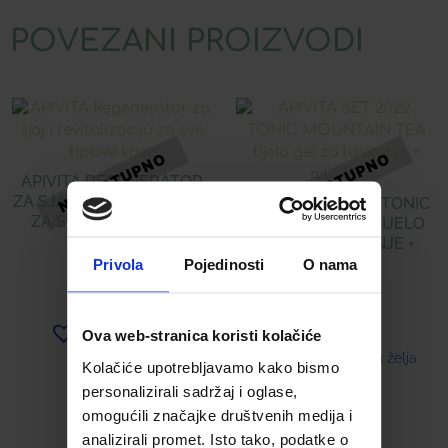
POVEZANI PROIZVODI
APIVITA REGENERATOR
ZA SJAJ I REVITALIZACIJU
APIVITA SET 2022 TONIC
ZA SVE TIPOVE KOSE
MOUNTAIN TEA TIJELO
GEL ZA TUSIRANJE +
MLIJEKO
Privola
Pojedinosti
O nama
16,27
€
31,83
€
Ova web-stranica koristi kolačiće
Dodaj u listu želja
Dodaj u listu želja
Kolačiće upotrebljavamo kako bismo
personalizirali sadržaj i oglase,
Pročitaj više
Pročitaj više
omogućili značajke društvenih medija i
analizirali promet. Isto tako, podatke o