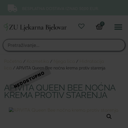
BESPLATNA DOSTAVA IZNAD 50,00 EUR.
0
Online 
Moj ra
Početna
/
Kozmetika
/
Njega lica
/
Hidratacija
lica
/ APIVITA Queen Bee noćna krema protiv starenja
APIVITA QUEEN BEE NOĆNA
KREMA PROTIV STARENJA