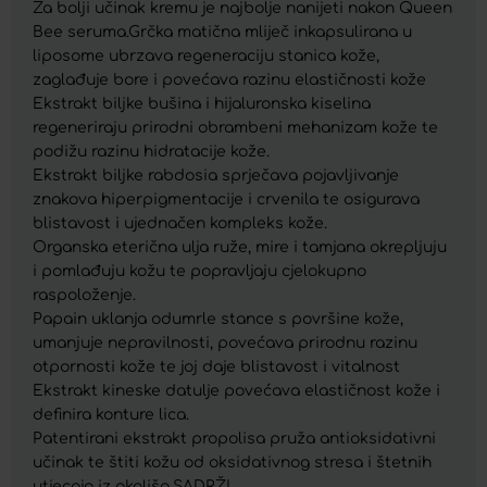
Za bolji učinak kremu je najbolje nanijeti nakon Queen
Bee seruma.Grčka matična mliječ inkapsulirana u
liposome ubrzava regeneraciju stanica kože,
zaglađuje bore i povećava razinu elastičnosti kože
Ekstrakt biljke bušina i hijaluronska kiselina
regeneriraju prirodni obrambeni mehanizam kože te
podižu razinu hidratacije kože.
Ekstrakt biljke rabdosia sprječava pojavljivanje
znakova hiperpigmentacije i crvenila te osigurava
blistavost i ujednačen kompleks kože.
Organska eterična ulja ruže, mire i tamjana okrepljuju
i pomlađuju kožu te popravljaju cjelokupno
raspoloženje.
Papain uklanja odumrle stance s površine kože,
umanjuje nepravilnosti, povećava prirodnu razinu
otpornosti kože te joj daje blistavost i vitalnost
Ekstrakt kineske datulje povećava elastičnost kože i
definira konture lica.
Patentirani ekstrakt propolisa pruža antioksidativni
učinak te štiti kožu od oksidativnog stresa i štetnih
utjecaja iz okoliša.SADRŽI