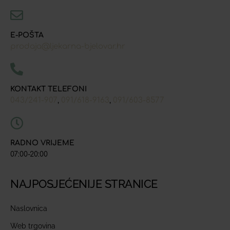
E-POŠTA
prodaja@ljekarna-bjelovar.hr
KONTAKT TELEFONI
043/241-907
091/618-9163
091/603-8577
,
,
RADNO VRIJEME
07:00-20:00
NAJPOSJEĆENIJE STRANICE
Naslovnica
Web trgovina