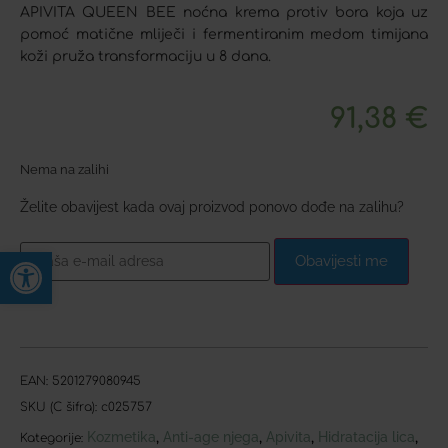
APIVITA QUEEN BEE noćna krema protiv bora koja uz
pomoć matične mliječi i fermentiranim medom timijana
koži pruža transformaciju u 8 dana.
91,38
€
Nema na zalihi
Želite obavijest kada ovaj proizvod ponovo dođe na zalihu?
Open toolbar
Obavijesti me
EAN:
5201279080945
SKU (C šifra):
c025757
Kozmetika
Anti-age njega
Apivita
Hidratacija lica
,
,
,
,
Kategorije: