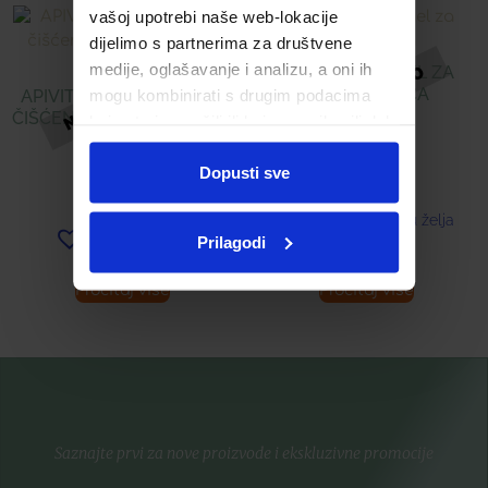
vašoj upotrebi naše web-lokacije
dijelimo s partnerima za društvene
medije, oglašavanje i analizu, a oni ih
APIVITA CRNI GEL ZA
ČIŠĆENJE LICA
mogu kombinirati s drugim podacima
APIVITA 3U1 MLIJEKO ZA
ČIŠĆENJE LICA S MEDOM I
koje ste im pružili ili koje su prikupili dok
KAMILICOM
16,89
€
ste upotrebljavali njihove usluge.
Dopusti sve
16,89
€
Dodaj u listu želja
Prilagodi
Dodaj u listu želja
Pročitaj više
Pročitaj više
Saznajte prvi za nove proizvode i ekskluzivne promocije