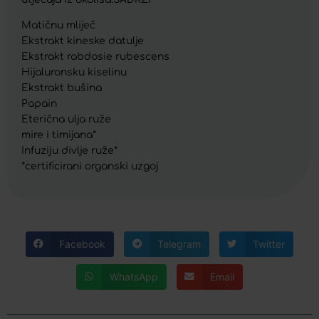
Matičnu mliječ
Ekstrakt kineske datulje
Ekstrakt rabdosie rubescens
Hijaluronsku kiselinu
Ekstrakt bušina
Papain
Eterična ulja ruže
mire i timijana*
Infuziju divlje ruže*
*certificirani organski uzgoj
Facebook
Telegram
Twitter
WhatsApp
Email