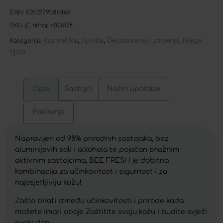
EAN:
5201279086466
SKU (C šifra):
c026178
Kozmetika
Apivita
Dezodoransi i znojenje
Njega
,
,
,
Kategorije:
tijela
Opis
Sastojci
Način uporabe
Pakiranje
Napravljen od 98% prirodnih sastojaka, bez
aluminijevih soli i alkohola te pojačan snažnim
aktivnim sastojcima, BEE FRESH je dobitna
kombinacija za učinkovitost i sigurnost i za
najosjetljiviju kožu!
Zašto birati između učinkovitosti i prirode kada
možete imati oboje Zaštitite svoju kožu i budite svježi
svaki dan.