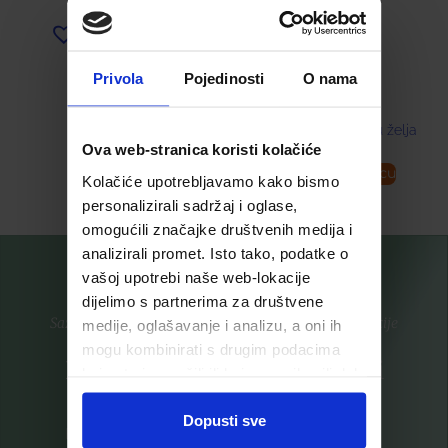
Dodaj u listu želja
8,45
€
Privola
Pojedinosti
O nama
Dodaj u listu želja
Ova web-stranica koristi kolačiće
Pročitaj više
Dodaj u košaricu
Kolačiće upotrebljavamo kako bismo
personalizirali sadržaj i oglase,
omogućili značajke društvenih medija i
analizirali promet. Isto tako, podatke o
vašoj upotrebi naše web-lokacije
dijelimo s partnerima za društvene
Saznajte prvi za nove proizvode i ekskluzivne promocije
medije, oglašavanje i analizu, a oni ih
mogu kombinirati s drugim podacima
Prijavite se na listu za novosti
koje ste im pružili ili koje su prikupili dok
ste upotrebljavali njihove usluge.
Dopusti sve