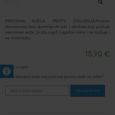
PRIRODNA NJEGA PROTIV ZNOJENJA.Prirodni
dezodorans bez aluminijevih soli i alkohola koji poštuje
mikrobiom kože, pruža svjež i ugodan miris i ne isušuje i
ne iritira kožu.
15,90
€
Open toolbar
Nema na zalihi
Želite obavijest kada ovaj proizvod ponovo dođe na zalihu?
Obavijesti me