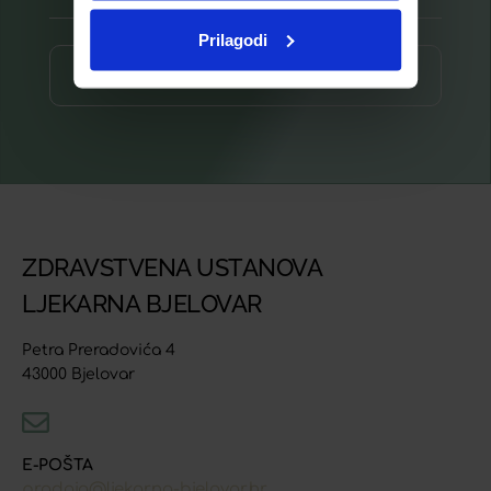
Prilagodi
Prijava ⟶
ZDRAVSTVENA USTANOVA
LJEKARNA BJELOVAR
Petra Preradovića 4
43000 Bjelovar
E-POŠTA
prodaja@ljekarna-bjelovar.hr