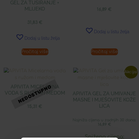
GEL ZA TUSIRANJE +
MLIJEKO
16,89
€
31,83
€
Dodaj u listu želja
Dodaj u listu želja
Pročitaj više
Pročitaj više
Akcija!
APIVITA MICELARNA
VODA S RUŽOM I MEDOM
APIVITA GEL ZA UMIVANJE
MASNE I MJEŠOVITE KOŽE
LICA
15,31
€
Najniža cijena u zadnjih 30 dana:
16,89
€
Snižena cijena: