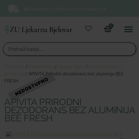
BESPLATNA DOSTAVA IZNAD 50,00 EUR.
0
Online 
Moj ra
Početna
/
Kozmetika
/
Njega tijela
/
Dezodoransi i
znojenje
/ APIVITA Prirodni dezodorans bez aluminija BEE
FRESH
APIVITA PRIRODNI
DEZODORANS BEZ ALUMINIJA
BEE FRESH