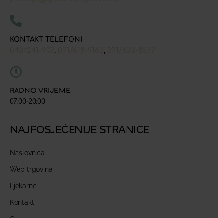
KONTAKT TELEFONI
043/241-907
091/618-9163
091/603-8577
,
,
RADNO VRIJEME
07:00-20:00
NAJPOSJEĆENIJE STRANICE
Naslovnica
Web trgovina
Ljekarne
Kontakt