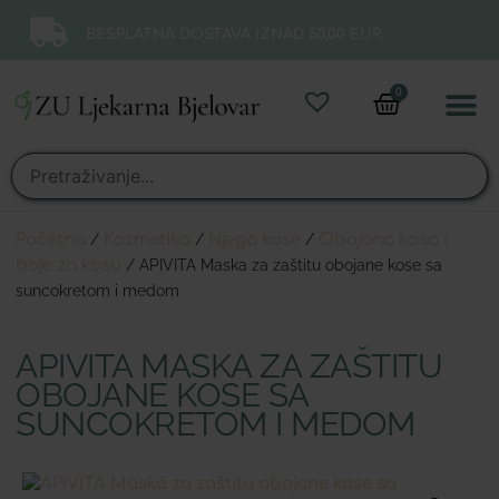
BESPLATNA DOSTAVA IZNAD 50,00 EUR.
0
Online 
Moj ra
Početna
/
Kozmetika
/
Njega kose
/
Obojana kosa i
boje za kosu
/ APIVITA Maska za zaštitu obojane kose sa
suncokretom i medom
APIVITA MASKA ZA ZAŠTITU
OBOJANE KOSE SA
SUNCOKRETOM I MEDOM