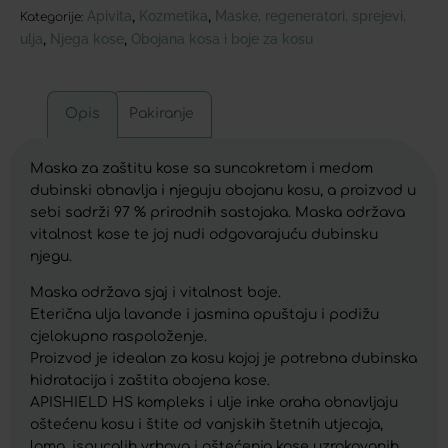
Apivita
Kozmetika
Maske, regeneratori, sprejevi,
,
,
Kategorije:
ulja
Njega kose
Obojana kosa i boje za kosu
,
,
Opis
Pakiranje
Maska za zaštitu kose sa suncokretom i medom
dubinski obnavlja i njeguju obojanu kosu, a proizvod u
sebi sadrži 97 % prirodnih sastojaka. Maska održava
vitalnost kose te joj nudi odgovarajuću dubinsku
njegu.
Maska održava sjaj i vitalnost boje.
Eterična ulja lavande i jasmina opuštaju i podižu
cjelokupno raspoloženje.
Proizvod je idealan za kosu kojoj je potrebna dubinska
hidratacija i zaštita obojena kose.
APISHIELD HS kompleks i ulje inke oraha obnavljaju
oštećenu kosu i štite od vanjskih štetnih utjecaja,
loma, ispucalih vrhova i oštećenja kose uzrokovanih