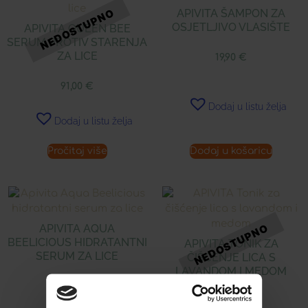
APIVITA ŠAMPON ZA
OSJETLJIVO VLASIŠTE
APIVITA QUEEN BEE
SERUM PROTIV STARENJA
ZA LICE
19,90
€
91,00
€
Dodaj u listu želja
Dodaj u listu želja
Pročitaj više
Dodaj u košaricu
APIVITA AQUA
BEELICIOUS HIDRATANTNI
APIVITA TONIK ZA
SERUM ZA LICE
ČIŠĆENJE LICA S
LAVANDOM I MEDOM
34,90
€
15,31
€