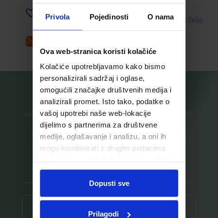
Dodaj u listu želja
Privola
Pojedinosti
O nama
Dodaj u listu želja
Dodaj u košaricu
Pročitaj više
Ova web-stranica koristi kolačiće
Kolačiće upotrebljavamo kako bismo
personalizirali sadržaj i oglase,
omogućili značajke društvenih medija i
analizirali promet. Isto tako, podatke o
vašoj upotrebi naše web-lokacije
Saznajte prvi za nove proizvode i ekskluzivne promocije
dijelimo s partnerima za društvene
Prijavite se na listu za novosti
medije, oglašavanje i analizu, a oni ih
mogu kombinirati s drugim podacima
koje ste im pružili ili koje su prikupili dok
ste upotrebljavali njihove usluge.
Dopusti sve
Prijava ⟶
Prilagodi