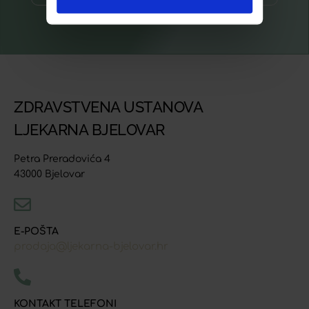
ZDRAVSTVENA USTANOVA
LJEKARNA BJELOVAR
Petra Preradovića 4
43000 Bjelovar
E-POŠTA
prodaja@ljekarna-bjelovar.hr
KONTAKT TELEFONI