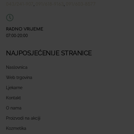
043/241-907
091/618-9163
091/603-8577
,
,
RADNO VRIJEME
07:00-20:00
NAJPOSJEĆENIJE STRANICE
Naslovnica
Web trgovina
Ljekarne
Kontakt
O nama
Proizvodi na akciji
Kozmetika