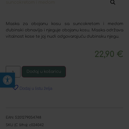
Maska za obojanu kosu sa suncokretom i medom
dubinski obnavlja i njeguje obojanu kosu. Maska održava
vitalnost kose te joj nudi odgovarajuću dubinsku njegu.
22,90
€
Dodaj u košaricu
Open toolbar
Dodaj u listu želja
EAN:
5201279054748
SKU (C šifra):
c024042