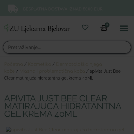
BESPLATNA DOSTAVA IZNAD 50,00 EUR.
0
Online 
Moj ra
Početna
/
Kozmetika
/
Dermatološka njega
kože
/
Masna i problematična koža
/ apivita Just Bee
Clear matirajuća hidratantna gel krema 40ML
APIVITA JUST BEE CLEAR
MATIRAJUĆA HIDRATANTNA
GEL KREMA 40ML