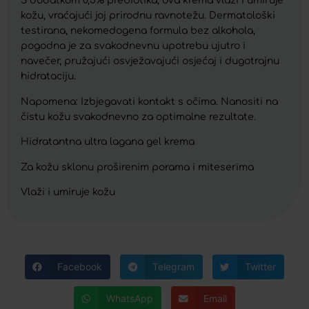
S dodatkom 0,5% prebiotika, ova krema vlaži i umiruje
kožu, vraćajući joj prirodnu ravnotežu. Dermatološki
testirana, nekomedogena formula bez alkohola,
pogodna je za svakodnevnu upotrebu ujutro i
navečer, pružajući osvježavajući osjećaj i dugotrajnu
hidrataciju.
Napomena: Izbjegavati kontakt s očima. Nanositi na
čistu kožu svakodnevno za optimalne rezultate.
Hidratantna ultra lagana gel krema
Za kožu sklonu proširenim porama i miteserima
Vlaži i umiruje kožu
Facebook
Telegram
Twitter
WhatsApp
Email