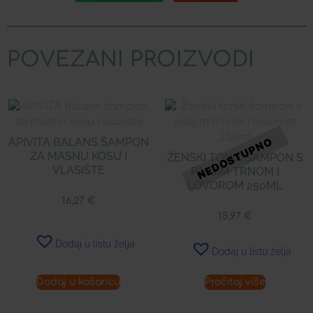
POVEZANI PROIZVODI
APIVITA BALANS ŠAMPON
ZA MASNU KOSU I
ŽENSKI TONIK ŠAMPON S
VLASIŠTE
PASJIM TRNOM I
LOVOROM 250ML
16,27
€
15,97
€
Dodaj u listu želja
Dodaj u listu želja
Dodaj u košaricu
Pročitaj više