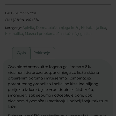
EAN:
5201279097981
SKU (C šifra):
c024376
Apivita
Dermatološka njega kože
Hidratacija lica
,
,
,
Kategorije:
Kozmetika
Masna i problematična koža
Njega lica
,
,
Opis
Pakiranje
Ova hidratantna ultra lagana gel krema s 5%
niacinamida pruža potpunu njegu za kožu sklonu
proširenim porama i miteserima. Kombinacija
patentiranog propolisa i salicilne kiseline biljnog
porijekla iz kore bijele vrbe dubinski čisti kožu,
smanjuje višak sebuma i odčepljuje pore, dok
niacinamid pomaže u matiranju i poboljšanju teksture
kože.