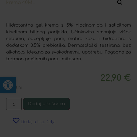
Hidratantna gel krema s 5% niacinamida i salicilnom
kiselinom biljnog porijekla. Učinkovito smanjuje višak
sebuma, odčepljuje pore, matira kožu i hidratizira s
dodatkom 0,5% prebiotika. Dermatološki testirana, bez
alkohola, idealna za svakodnevnu upotrebu. Pogodna za
tretman proširenih pora i mitesera.
22,90
€
Open toolbar
Na zalihi
Dodaj u košaricu
Dodaj u listu želja