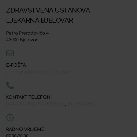
ZDRAVSTVENA USTANOVA
LJEKARNA BJELOVAR
Petra Preradovića 4
43000 Bjelovar
E-POŠTA
prodaja@ljekarna-bjelovar.hr
KONTAKT TELEFONI
043/241-907
091/618-9163
091/603-8577
,
,
RADNO VRIJEME
07:00-20:00