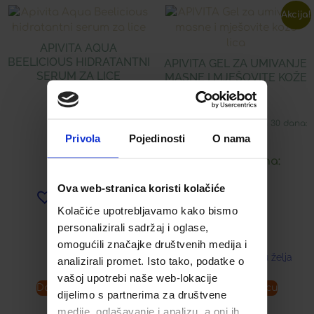
Akcija!
APIVITA AQUA
BEELICIOUS HIDRATANTNI
APIVITA GEL ZA UMIVANJE
SERUM ZA LICE
MASNE I MJEŠOVITE KOŽE
LICA
34,90
€
Najniža cijena u zadnjih 30 dana:
16,89
€
Privola
Pojedinosti
O nama
Snižena cijena:
Ova web-stranica koristi kolačiće
8,45
€
Dodaj u listu želja
Kolačiće upotrebljavamo kako bismo
personalizirali sadržaj i oglase,
omogućili značajke društvenih medija i
Dodaj u listu želja
analizirali promet. Isto tako, podatke o
vašoj upotrebi naše web-lokacije
Dodaj u košaricu
Dodaj u košaricu
dijelimo s partnerima za društvene
medije, oglašavanje i analizu, a oni ih