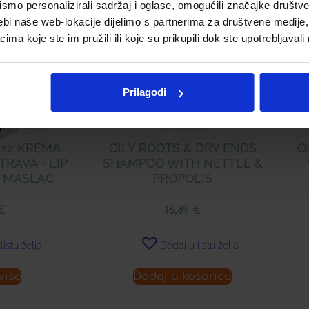
mo personalizirali sadržaj i oglase, omogućili značajke društveni
ebi naše web-lokacije dijelimo s partnerima za društvene medije, 
a koje ste im pružili ili koje su prikupili dok ste upotrebljavali
Prilagodi
022 KREMA
OILY ROOTS & DRY ENDS
O
RAVA + LIP
SHAMPOO WITH NETTLE &
 MASLAC
PROPOLIS
€
16,89
€
listu želja
Dodaj u listu želja
više
Dodaj u košaricu