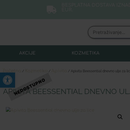
BESPLATNA DOSTAVA IZNAD
EUR.
AKCIJE
KOZMETIKA
Početna
Kozmetika
Apivita
/
/
/ Apivita Beessential dnevno ulje za li
Open toolbar
APIVITA BEESSENTIAL DNEVNO ULJ