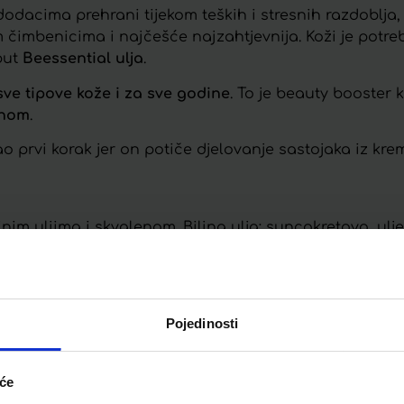
dacima prehrani tijekom teških i stresnih razdoblja, 
m čimbenicima i najčešće najzahtjevnija. Koži je potr
put
Beessential ulja
.
sve tipove kože i za sve godine
. To je beauty booster 
anom
.
ao prvi korak jer on potiče djelovanje sastojaka iz k
jnim uljima i skvalenom. Biljna ulja: suncokretovo, ulj
kog badema.
og propolisa.
ncijalnim uljima citrusa: mandarine, grejpa, naranče i
Pojedinosti
Telegram
Twitter
WhatsApp
Email
iće