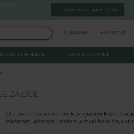
 50,00
Prijava nuspojave lijeka
LJEKARNE
BRENDOVI
DODACI PREHRANI
SAMOLIJEČENJE
ce
E ZA LICE
Ulje za lice sa skvalenom koje
ojačava kožnu barij
blistavom, zdravom i mekom je must have tvoje skin