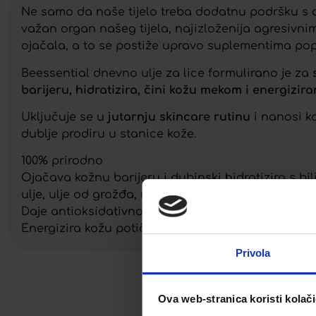
Ne samo da naše tijelo treba dodatnu podršku s do
važan organ našeg tijela, najizloženija agresivni
ojačala, a to se postiže upravo suplementima po
Beessential dnevno ulje za lice formulirano je za
barijeru, hidratizira, čini kožu mekom i energizir
Uključuje se u
jutarnju skincare rutinu
i nanosi k
dublje prodiru u stanice kože.
100% prirodno
Ojačava kožnu barijeru i dubinski hidratizira s bil
ulje, ulje od grožđa, maslinovo ulje i ulje od slat
Daje antioksidativno i antimikrobno djelovanje zb
Energizira kožu potičući prirodnu blistavost s ese
Privola
Facebook
Ova web-stranica koristi kolač