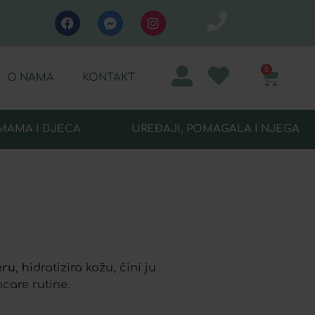
0
O NAMA
KONTAKT
MAMA I DJECA
UREĐAJI, POMAGALA I NJEGA
eru
, hidratizira kožu, čini ju
care rutine.