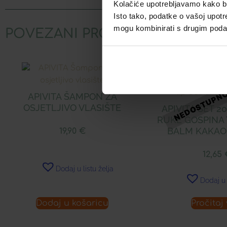
Kolačiće upotrebljavamo kako bis
Isto tako, podatke o vašoj upotr
mogu kombinirati s drugim podacim
POVEZANI PROIZVODI
APIVITA ŠAMPON ZA
OSJETLJIVO VLASIŠTE
APIVITA SET 2
RUKE GOSPINA T
BALM KAKAO
19,90
€
12,65
Dodaj u listu želja
Dodaj u 
Dodaj u košaricu
Pročitaj 