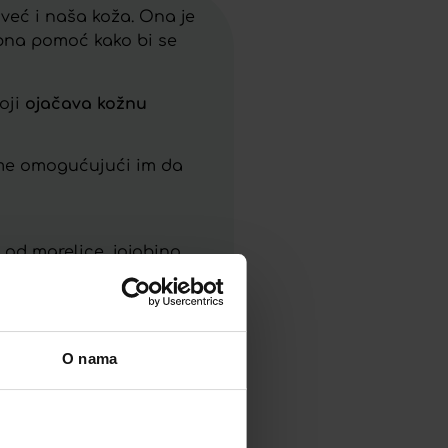
već i naša koža. Ona je
ebna pomoć kako bi se
koji
ojačava kožnu
reme omogućujući im da
e od marelice, jojobino
 limun.
O nama