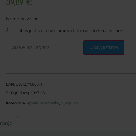
39,89
€
Nema na zalihi
Želite obavijest kada ovaj proizvod ponovo dođe na zalihu?
Obavijesti me
EAN:
5201279080891
SKU (C šifra):
c027165
,
,
Kategorije:
Apivita
Kozmetika
Njega lica
ranje