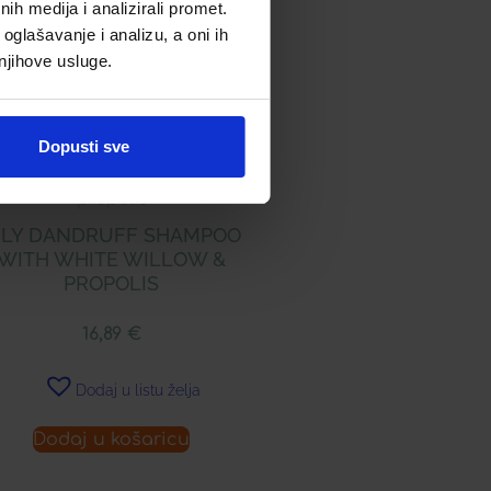
h medija i analizirali promet.
oglašavanje i analizu, a oni ih
 njihove usluge.
Dopusti sve
ILY DANDRUFF SHAMPOO
WITH WHITE WILLOW &
PROPOLIS
16,89
€
Dodaj u listu želja
Dodaj u košaricu