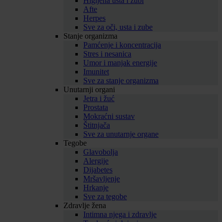
Higijena usta i zubi
Afte
Herpes
Sve za oči, usta i zube
Stanje organizma
Pamćenje i koncentracija
Stres i nesanica
Umor i manjak energije
Imunitet
Sve za stanje organizma
Unutarnji organi
Jetra i žuć
Prostata
Mokraćni sustav
Štitnjača
Sve za unutarnje organe
Tegobe
Glavobolja
Alergije
Dijabetes
Mršavljenje
Hrkanje
Sve za tegobe
Zdravlje žena
Intimna njega i zdravlje