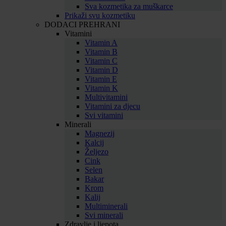
Sva kozmetika za muškarce
Prikaži svu kozmetiku
DODACI PREHRANI
Vitamini
Vitamin A
Vitamin B
Vitamin C
Vitamin D
Vitamin E
Vitamin K
Multivitamini
Vitamini za djecu
Svi vitamini
Minerali
Magnezij
Kalcij
Željezo
Cink
Selen
Bakar
Krom
Kalij
Multiminerali
Svi minerali
Zdravlje i ljepota