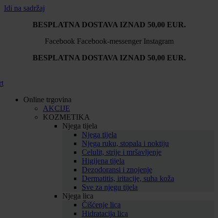
Idi na sadržaj
BESPLATNA DOSTAVA IZNAD 50,00 EUR.
Facebook
Facebook-messenger
Instagram
BESPLATNA DOSTAVA IZNAD 50,00 EUR.
rt
Online trgovina
AKCIJE
KOZMETIKA
Njega tijela
Njega tijela
Njega ruku, stopala i noktiju
Celulit, strije i mršavljenje
Higijena tijela
Dezodoransi i znojenje
Dermatitis, iritacije, suha koža
Sve za njegu tijela
Njega lica
Čišćenje lica
Hidratacija lica