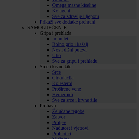
Omega masne kiseline
Kolageni
Sve za zdravlje i ljepotu
Prikaži sve dodatke prehrani
SAMOLIJEČENJE
Gripa i prehlada
Imunitet
Bolno grlo i kašalj
Nos i dišni putevi
Uho
Sve za gripu i prehladu
Srce i krvne žile
Srce
Cirkulacija
Kolesterol
Proširene vene
Hemeroidi
Sve za srce i krvne žile
Probava
Želučane tegobe
Zatvor
Proljev
Nadutost i vjetrovi
Probiotici