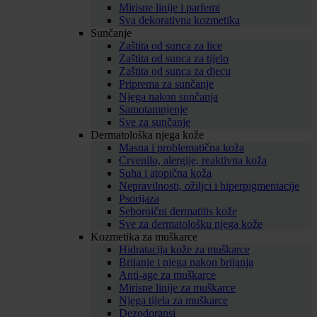
Mirisne linije i parfemi
Sva dekorativna kozmetika
Sunčanje
Zaštita od sunca za lice
Zaštita od sunca za tijelo
Zaštita od sunca za djecu
Priprema za sunčanje
Njega nakon sunčanja
Samotamnjenje
Sve za sunčanje
Dermatološka njega kože
Masna i problematična koža
Crvenilo, alergije, reaktivna koža
Suha i atopična koža
Nepravilnosti, ožiljci i hiperpigmentacije
Psorijaza
Seboroični dermatitis kože
Sve za dermatološku njega kože
Kozmetika za muškarce
Hidratacija kože za muškarce
Brijanje i njega nakon brijanja
Anti-age za muškarce
Mirisne linije za muškarce
Njega tijela za muškarce
Dezodoransi