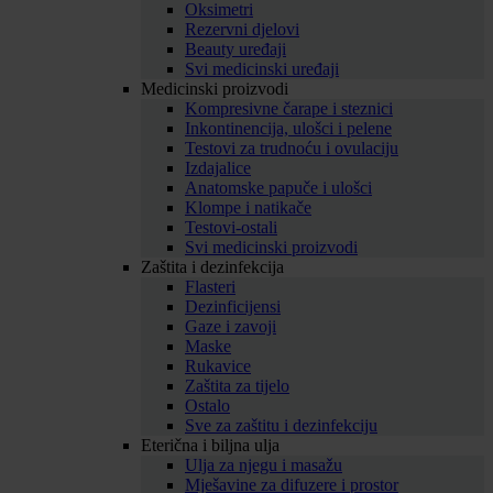
Oksimetri
Rezervni djelovi
Beauty uređaji
Svi medicinski uređaji
Medicinski proizvodi
Kompresivne čarape i steznici
Inkontinencija, ulošci i pelene
Testovi za trudnoću i ovulaciju
Izdajalice
Anatomske papuče i ulošci
Klompe i natikače
Testovi-ostali
Svi medicinski proizvodi
Zaštita i dezinfekcija
Flasteri
Dezinficijensi
Gaze i zavoji
Maske
Rukavice
Zaštita za tijelo
Ostalo
Sve za zaštitu i dezinfekciju
Eterična i biljna ulja
Ulja za njegu i masažu
Mješavine za difuzere i prostor