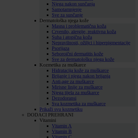
Njega nakon sunčanja
Samotamnjenje
Sve za sunčanje
Dermatološka njega kože
Masna i problematična koža
Crvenilo, alergije, reaktivna koža
Suha i atopična koža
Nepravilnosti, ožiljci i hiperpigmentacije
Psorijaza
Seboroični dermatitis kože
Sve za dermatološku njega kože
Kozmetika za muškarce
Hidratacija kože za muškarce
Brijanje i njega nakon brijanja
Anti-age za muškarce
Mirisne linije za muškarce
Njega tijela za muškarce
Dezodoransi
Sva kozmetika za muškarce
Prikaži svu kozmetiku
DODACI PREHRANI
Vitamini
Vitamin A
Vitamin B
Vitamin C