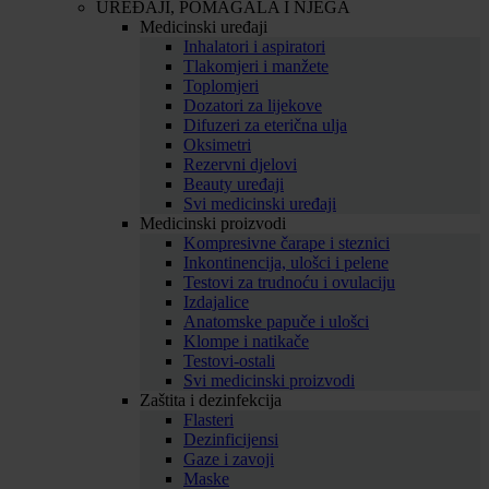
UREĐAJI, POMAGALA I NJEGA
Medicinski uređaji
Inhalatori i aspiratori
Tlakomjeri i manžete
Toplomjeri
Dozatori za lijekove
Difuzeri za eterična ulja
Oksimetri
Rezervni djelovi
Beauty uređaji
Svi medicinski uređaji
Medicinski proizvodi
Kompresivne čarape i steznici
Inkontinencija, ulošci i pelene
Testovi za trudnoću i ovulaciju
Izdajalice
Anatomske papuče i ulošci
Klompe i natikače
Testovi-ostali
Svi medicinski proizvodi
Zaštita i dezinfekcija
Flasteri
Dezinficijensi
Gaze i zavoji
Maske