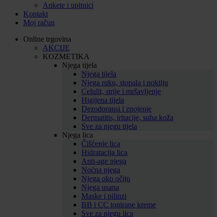
Ankete i upitnici
Kontakt
Moj račun
Online trgovina
AKCIJE
KOZMETIKA
Njega tijela
Njega tijela
Njega ruku, stopala i noktiju
Celulit, strije i mršavljenje
Higijena tijela
Dezodoransi i znojenje
Dermatitis, iritacije, suha koža
Sve za njegu tijela
Njega lica
Čišćenje lica
Hidratacija lica
Anti-age njega
Noćna njega
Njega oko očiju
Njega usana
Maske i pilinzi
BB i CC tonirane kreme
Sve za njegu lica