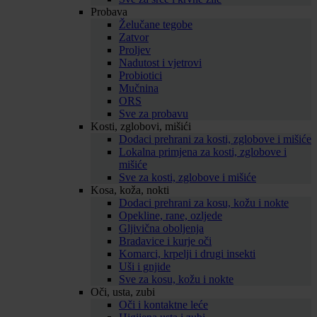
Probava
Želučane tegobe
Zatvor
Proljev
Nadutost i vjetrovi
Probiotici
Mučnina
ORS
Sve za probavu
Kosti, zglobovi, mišići
Dodaci prehrani za kosti, zglobove i mišiće
Lokalna primjena za kosti, zglobove i
mišiće
Sve za kosti, zglobove i mišiće
Kosa, koža, nokti
Dodaci prehrani za kosu, kožu i nokte
Opekline, rane, ozljede
Gljivična oboljenja
Bradavice i kurje oči
Komarci, krpelji i drugi insekti
Uši i gnjide
Sve za kosu, kožu i nokte
Oči, usta, zubi
Oči i kontaktne leće