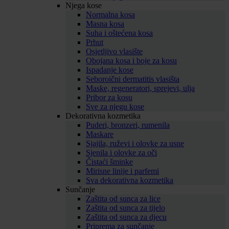
Njega kose
Normalna kosa
Masna kosa
Suha i oštećena kosa
Prhut
Osjetljivo vlasište
Obojana kosa i boje za kosu
Ispadanje kose
Seboroični dermatitis vlasišta
Maske, regeneratori, sprejevi, ulja
Pribor za kosu
Sve za njegu kose
Dekorativna kozmetika
Puderi, bronzeri, rumenila
Maskare
Sjajila, ruževi i olovke za usne
Sjenila i olovke za oči
Čistaći šminke
Mirisne linije i parfemi
Sva dekorativna kozmetika
Sunčanje
Zaštita od sunca za lice
Zaštita od sunca za tijelo
Zaštita od sunca za djecu
Priprema za sunčanje