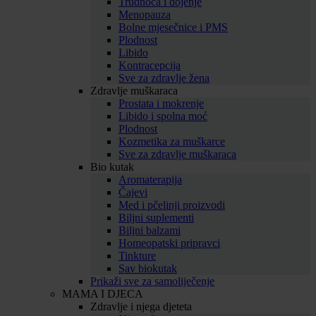
Trudnoća i dojenje
Menopauza
Bolne mjesečnice i PMS
Plodnost
Libido
Kontracepcija
Sve za zdravlje žena
Zdravlje muškaraca
Prostata i mokrenje
Libido i spolna moć
Plodnost
Kozmetika za muškarce
Sve za zdravlje muškaraca
Bio kutak
Aromaterapija
Čajevi
Med i pčelinji proizvodi
Biljni suplementi
Biljni balzami
Homeopatski pripravci
Tinkture
Sav biokutak
Prikaži sve za samoliječenje
MAMA I DJECA
Zdravlje i njega djeteta