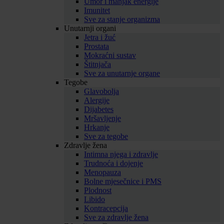
Umor i manjak energije
Imunitet
Sve za stanje organizma
Unutarnji organi
Jetra i žuć
Prostata
Mokraćni sustav
Štitnjača
Sve za unutarnje organe
Tegobe
Glavobolja
Alergije
Dijabetes
Mršavljenje
Hrkanje
Sve za tegobe
Zdravlje žena
Intimna njega i zdravlje
Trudnoća i dojenje
Menopauza
Bolne mjesečnice i PMS
Plodnost
Libido
Kontracepcija
Sve za zdravlje žena