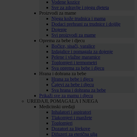
Vodene kozice
Sve za zdravlje i njegu djeteta
Proizvodi za mame
Njega kože trudnica i mama
Dodaci prehrani za trudnice i dojilje
Dojenje
Svi proizvodi za mame
Oprema za bebe i djecu
Bočice, sisači, varalice
Izdajalice i pomagala za dojenje
Pelene i vlažne maramice
Toplomjeri i termometri
Sva oprema za bebe i djecu
Hrana i dohrana za bebe
Hrana za bebe i djecu
Čajevi za bebe i djecu
Sva hrana i dohrana za bebe
Prikaži sve za mamu i djecu
UREĐAJI, POMAGALA I NJEGA
Medicinski uređaji
Inhalatori i aspiratori
Tlakomjeri i manžete
Toplomjeri
Dozatori za lijekove
Difuzeri za eterična ulja