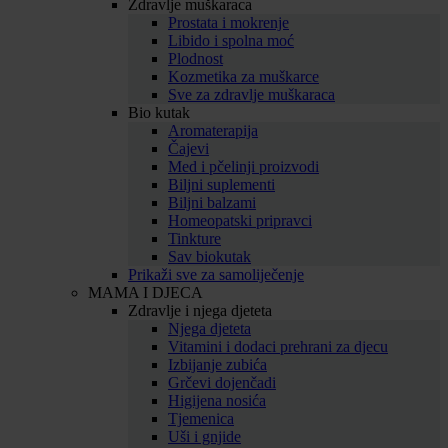
Zdravlje muškaraca
Prostata i mokrenje
Libido i spolna moć
Plodnost
Kozmetika za muškarce
Sve za zdravlje muškaraca
Bio kutak
Aromaterapija
Čajevi
Med i pčelinji proizvodi
Biljni suplementi
Biljni balzami
Homeopatski pripravci
Tinkture
Sav biokutak
Prikaži sve za samoliječenje
MAMA I DJECA
Zdravlje i njega djeteta
Njega djeteta
Vitamini i dodaci prehrani za djecu
Izbijanje zubića
Grčevi dojenčadi
Higijena nosića
Tjemenica
Uši i gnjide