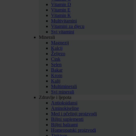
Vitamin D
Vitamin E
Vitamin K
Multivitamini
Vitamini za djecu
Svi vitamini
Minerali
Magnezij
Kalcij
Željezo
Cink
Selen
Bakar
Krom
Kalij
Multiminerali
Svi minerali
Zdravlje i ljepota
Antioksidansi
Aminokiseline
Med i pčelinji proizvodi
Biljni suplementi
Biljni balzami
Homeopatski proizvodi
Tinkture