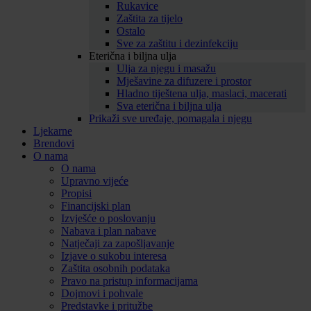
Rukavice
Zaštita za tijelo
Ostalo
Sve za zaštitu i dezinfekciju
Eterična i biljna ulja
Ulja za njegu i masažu
Mješavine za difuzere i prostor
Hladno tiještena ulja, maslaci, macerati
Sva eterična i biljna ulja
Prikaži sve uređaje, pomagala i njegu
Ljekarne
Brendovi
O nama
O nama
Upravno vijeće
Propisi
Financijski plan
Izvješće o poslovanju
Nabava i plan nabave
Natječaji za zapošljavanje
Izjave o sukobu interesa
Zaštita osobnih podataka
Pravo na pristup informacijama
Dojmovi i pohvale
Predstavke i pritužbe