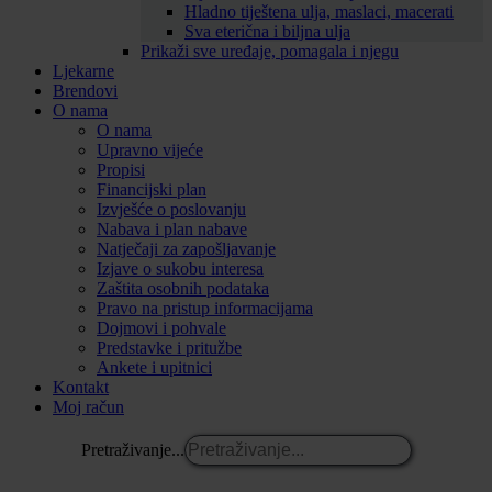
Hladno tiještena ulja, maslaci, macerati
Sva eterična i biljna ulja
Prikaži sve uređaje, pomagala i njegu
Ljekarne
Brendovi
O nama
O nama
Upravno vijeće
Propisi
Financijski plan
Izvješće o poslovanju
Nabava i plan nabave
Natječaji za zapošljavanje
Izjave o sukobu interesa
Zaštita osobnih podataka
Pravo na pristup informacijama
Dojmovi i pohvale
Predstavke i pritužbe
Ankete i upitnici
Kontakt
Moj račun
Pretraživanje...