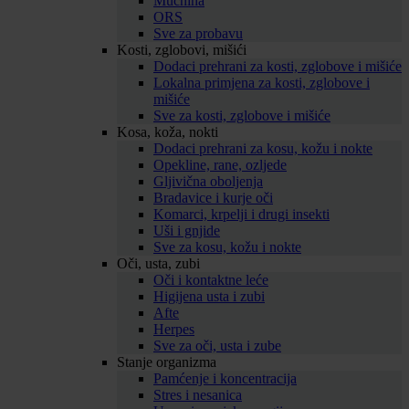
Mučnina
ORS
Sve za probavu
Kosti, zglobovi, mišići
Dodaci prehrani za kosti, zglobove i mišiće
Lokalna primjena za kosti, zglobove i
mišiće
Sve za kosti, zglobove i mišiće
Kosa, koža, nokti
Dodaci prehrani za kosu, kožu i nokte
Opekline, rane, ozljede
Gljivična oboljenja
Bradavice i kurje oči
Komarci, krpelji i drugi insekti
Uši i gnjide
Sve za kosu, kožu i nokte
Oči, usta, zubi
Oči i kontaktne leće
Higijena usta i zubi
Afte
Herpes
Sve za oči, usta i zube
Stanje organizma
Pamćenje i koncentracija
Stres i nesanica