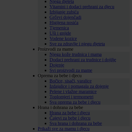
Njega djeteta
Vitamini i dodaci prehrani za djecu
Izbijanje zubića
Grčevi dojenčadi
Higijena nosića
Tjemenica
Uši i gnjide
Vodene kozice
Sve za zdravlje i njegu djeteta
Proizvodi za mame
Njega kože trudnica i mama
Dodaci prehrani za trudnice i dojilje
Dojenje
Svi proizvodi za mame
Oprema za bebe i djecu
Bočice, sisači, varalice
Izdajalice i pomagala za dojenje
Pelene i vlažne maramice
Toplomjeri i termometri
Sva oprema za bebe i djecu
Hrana i dohrana za bebe
Hrana za bebe i djecu
Čajevi za bebe i djecu
Sva hrana i dohrana za bebe
Prikaži sve za mamu i djecu