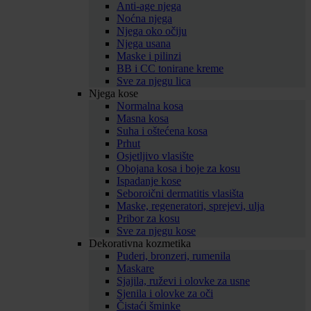
Anti-age njega
Noćna njega
Njega oko očiju
Njega usana
Maske i pilinzi
BB i CC tonirane kreme
Sve za njegu lica
Njega kose
Normalna kosa
Masna kosa
Suha i oštećena kosa
Prhut
Osjetljivo vlasište
Obojana kosa i boje za kosu
Ispadanje kose
Seboroični dermatitis vlasišta
Maske, regeneratori, sprejevi, ulja
Pribor za kosu
Sve za njegu kose
Dekorativna kozmetika
Puderi, bronzeri, rumenila
Maskare
Sjajila, ruževi i olovke za usne
Sjenila i olovke za oči
Čistaći šminke