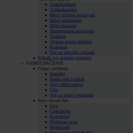
Antioksidansi
Aminokiseline
Med i pčelinji proizvodi
Biljni suplementi
Biljni balzami
Homeopatski proizvodi
Tinkture
Omega masne kiseline
Kolageni
Sve za zdravlje i ljepotu
Prikaži sve dodatke prehrani
SAMOLIJEČENJE
Gripa i prehlada
Imunitet
Bolno grlo i kašalj
Nos i dišni putevi
Uho
Sve za gripu i prehladu
Srce i krvne žile
Srce
Cirkulacija
Kolesterol
Proširene vene
Hemeroidi
Sve za srce i krvne žile