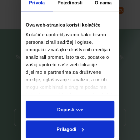
Privola
Pojedinosti
O nama
Pročitaj više
Dodaj u košaricu
Ova web-stranica koristi kolačiće
Kolačiće upotrebljavamo kako bismo
personalizirali sadržaj i oglase,
omogućili značajke društvenih medija i
Saznajte prvi za nove proizvode i ekskluzivne promocije
analizirali promet. Isto tako, podatke o
vašoj upotrebi naše web-lokacije
Prijavite se na listu za novosti
dijelimo s partnerima za društvene
medije, oglašavanje i analizu, a oni ih
mogu kombinirati s drugim podacima
koje ste im pružili ili koje su prikupili dok
ste upotrebljavali njihove usluge.
Dopusti sve
Prijava ⟶
Prilagodi