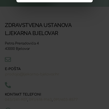
ZDRAVSTVENA USTANOVA
LJEKARNA BJELOVAR
Petra Preradovića 4
43000 Bjelovar
E-POŠTA
prodaja@ljekarna-bjelovar.hr
KONTAKT TELEFONI
043/241-907
091/618-9163
091/603-8577
,
,