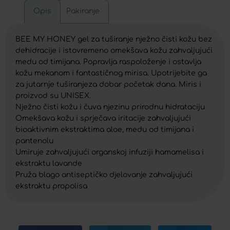
Opis
Pakiranje
BEE MY HONEY gel za tuširanje nježno čisti kožu bez
dehidracije i istovremeno omekšava kožu zahvaljujući
medu od timijana. Popravlja raspoloženje i ostavlja
kožu mekanom i fantastičnog mirisa. Upotrijebite ga
za jutarnje tuširanjeza dobar početak dana. Miris i
proizvod su UNISEX.
Nježno čisti kožu i čuva njezinu prirodnu hidrataciju
Omekšava kožu i sprječava iritacije zahvaljujući
bioaktivnim ekstraktima aloe, medu od timijana i
pantenolu
Umiruje zahvaljujući organskoj infuziji hamamelisa i
ekstraktu lavande
Pruža blago antiseptičko djelovanje zahvaljujući
ekstraktu propolisa