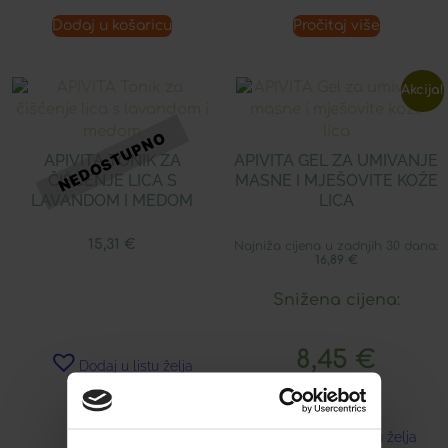
Dodaj u košaricu
Pročitaj više
Akcija!
APIVITA TONIK ZA
APIVITA GEL ZA UMIVANJE
ČIŠĆENJE LICA S
MASNE I MJEŠOVITE KOŽE
LAVANDOM I MEDOM
LICA
15,31
€
Najniža cijena u zadnjih 30 dana:
16,89
€
Snižena cijena:
8,45
€
Dodaj u listu želja
Dodaj u listu želja