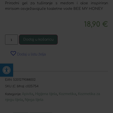
Prirodni gel za tuširanje s medom i aloe inspiriran
mirisom osvježavajuće toaletne vode BEE MY HONEY
18,90
€
Dodaj u košaricu
Dodaj u listu želja
Open toolbar
EAN:
5201279088002
SKU (C šifra):
c025754
Apivita
Higijena tijela
Kozmetika
Kozmetika za
,
,
,
Kategorije:
njegu tijela
Njega tijela
,