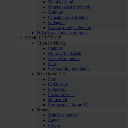
Biljni balzami
Homeopatski proizvodi
Tinkture
Omega masne kiseline
Kolageni
Sve za zdravlje i ljepotu
Prikaži sve dodatke prehrani
SAMOLIJEČENJE
Gripa i prehlada
Imunitet
Bolno grlo i kašalj
Nos i dišni putevi
Uho
Sve za gripu i prehladu
Srce i krvne žile
Srce
Cirkulacija
Kolesterol
Proširene vene
Hemeroidi
Sve za srce i krvne žile
Probava
Želučane tegobe
Zatvor
Proljev