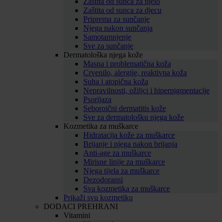
Zaštita od sunca za tijelo
Zaštita od sunca za djecu
Priprema za sunčanje
Njega nakon sunčanja
Samotamnjenje
Sve za sunčanje
Dermatološka njega kože
Masna i problematična koža
Crvenilo, alergije, reaktivna koža
Suha i atopična koža
Nepravilnosti, ožiljci i hiperpigmentacije
Psorijaza
Seboroični dermatitis kože
Sve za dermatološku njega kože
Kozmetika za muškarce
Hidratacija kože za muškarce
Brijanje i njega nakon brijanja
Anti-age za muškarce
Mirisne linije za muškarce
Njega tijela za muškarce
Dezodoransi
Sva kozmetika za muškarce
Prikaži svu kozmetiku
DODACI PREHRANI
Vitamini