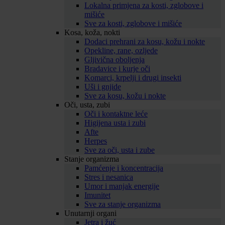
Lokalna primjena za kosti, zglobove i
mišiće
Sve za kosti, zglobove i mišiće
Kosa, koža, nokti
Dodaci prehrani za kosu, kožu i nokte
Opekline, rane, ozljede
Gljivična oboljenja
Bradavice i kurje oči
Komarci, krpelji i drugi insekti
Uši i gnjide
Sve za kosu, kožu i nokte
Oči, usta, zubi
Oči i kontaktne leće
Higijena usta i zubi
Afte
Herpes
Sve za oči, usta i zube
Stanje organizma
Pamćenje i koncentracija
Stres i nesanica
Umor i manjak energije
Imunitet
Sve za stanje organizma
Unutarnji organi
Jetra i žuć