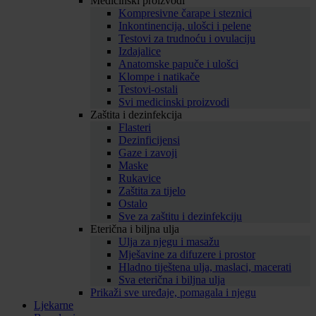
Medicinski proizvodi
Kompresivne čarape i steznici
Inkontinencija, ulošci i pelene
Testovi za trudnoću i ovulaciju
Izdajalice
Anatomske papuče i ulošci
Klompe i natikače
Testovi-ostali
Svi medicinski proizvodi
Zaštita i dezinfekcija
Flasteri
Dezinficijensi
Gaze i zavoji
Maske
Rukavice
Zaštita za tijelo
Ostalo
Sve za zaštitu i dezinfekciju
Eterična i biljna ulja
Ulja za njegu i masažu
Mješavine za difuzere i prostor
Hladno tiještena ulja, maslaci, macerati
Sva eterična i biljna ulja
Prikaži sve uređaje, pomagala i njegu
Ljekarne