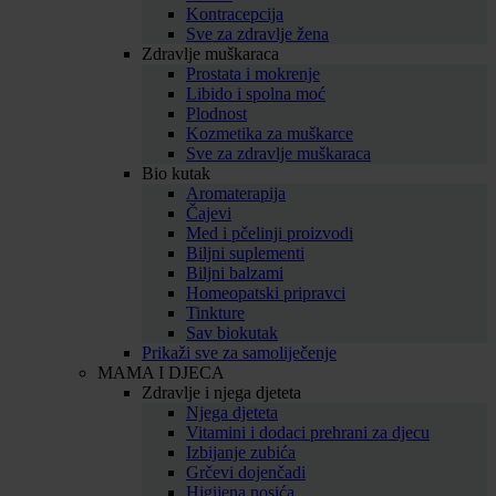
Kontracepcija
Sve za zdravlje žena
Zdravlje muškaraca
Prostata i mokrenje
Libido i spolna moć
Plodnost
Kozmetika za muškarce
Sve za zdravlje muškaraca
Bio kutak
Aromaterapija
Čajevi
Med i pčelinji proizvodi
Biljni suplementi
Biljni balzami
Homeopatski pripravci
Tinkture
Sav biokutak
Prikaži sve za samoliječenje
MAMA I DJECA
Zdravlje i njega djeteta
Njega djeteta
Vitamini i dodaci prehrani za djecu
Izbijanje zubića
Grčevi dojenčadi
Higijena nosića