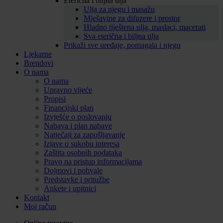
Eterična i biljna ulja
Ulja za njegu i masažu
Mješavine za difuzere i prostor
Hladno tiještena ulja, maslaci, macerati
Sva eterična i biljna ulja
Prikaži sve uređaje, pomagala i njegu
Ljekarne
Brendovi
O nama
O nama
Upravno vijeće
Propisi
Financijski plan
Izvješće o poslovanju
Nabava i plan nabave
Natječaji za zapošljavanje
Izjave o sukobu interesa
Zaštita osobnih podataka
Pravo na pristup informacijama
Dojmovi i pohvale
Predstavke i pritužbe
Ankete i upitnici
Kontakt
Moj račun