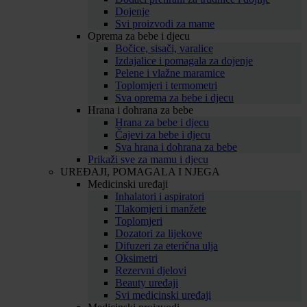
Dojenje
Svi proizvodi za mame
Oprema za bebe i djecu
Bočice, sisači, varalice
Izdajalice i pomagala za dojenje
Pelene i vlažne maramice
Toplomjeri i termometri
Sva oprema za bebe i djecu
Hrana i dohrana za bebe
Hrana za bebe i djecu
Čajevi za bebe i djecu
Sva hrana i dohrana za bebe
Prikaži sve za mamu i djecu
UREĐAJI, POMAGALA I NJEGA
Medicinski uređaji
Inhalatori i aspiratori
Tlakomjeri i manžete
Toplomjeri
Dozatori za lijekove
Difuzeri za eterična ulja
Oksimetri
Rezervni djelovi
Beauty uređaji
Svi medicinski uređaji