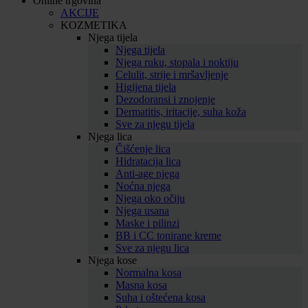
Online trgovina
AKCIJE
KOZMETIKA
Njega tijela
Njega tijela
Njega ruku, stopala i noktiju
Celulit, strije i mršavljenje
Higijena tijela
Dezodoransi i znojenje
Dermatitis, iritacije, suha koža
Sve za njegu tijela
Njega lica
Čišćenje lica
Hidratacija lica
Anti-age njega
Noćna njega
Njega oko očiju
Njega usana
Maske i pilinzi
BB i CC tonirane kreme
Sve za njegu lica
Njega kose
Normalna kosa
Masna kosa
Suha i oštećena kosa