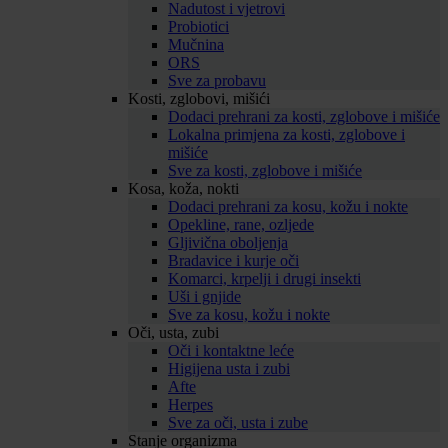
Nadutost i vjetrovi
Probiotici
Mučnina
ORS
Sve za probavu
Kosti, zglobovi, mišići
Dodaci prehrani za kosti, zglobove i mišiće
Lokalna primjena za kosti, zglobove i
mišiće
Sve za kosti, zglobove i mišiće
Kosa, koža, nokti
Dodaci prehrani za kosu, kožu i nokte
Opekline, rane, ozljede
Gljivična oboljenja
Bradavice i kurje oči
Komarci, krpelji i drugi insekti
Uši i gnjide
Sve za kosu, kožu i nokte
Oči, usta, zubi
Oči i kontaktne leće
Higijena usta i zubi
Afte
Herpes
Sve za oči, usta i zube
Stanje organizma