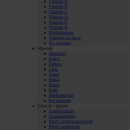
Vitamin A
Vitamin B
Vitamin C
Vitamin D
Vitamin E
Vitamin K
Multivitamini
Vitamini za djecu
Svi vitamini
Minerali
Magnezij
Kalcij
Željezo
Cink
Selen
Bakar
Krom
Kalij
Multiminerali
Svi minerali
Zdravlje i ljepota
Antioksidansi
Aminokiseline
Med i pčelinji proizvodi
Biljni suplementi