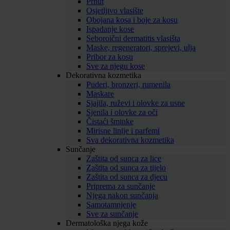
Prhut
Osjetljivo vlasište
Obojana kosa i boje za kosu
Ispadanje kose
Seboroični dermatitis vlasišta
Maske, regeneratori, sprejevi, ulja
Pribor za kosu
Sve za njegu kose
Dekorativna kozmetika
Puderi, bronzeri, rumenila
Maskare
Sjajila, ruževi i olovke za usne
Sjenila i olovke za oči
Čistaći šminke
Mirisne linije i parfemi
Sva dekorativna kozmetika
Sunčanje
Zaštita od sunca za lice
Zaštita od sunca za tijelo
Zaštita od sunca za djecu
Priprema za sunčanje
Njega nakon sunčanja
Samotamnjenje
Sve za sunčanje
Dermatološka njega kože