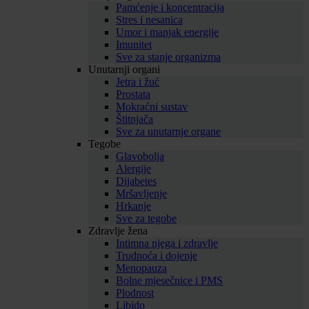
Pamćenje i koncentracija
Stres i nesanica
Umor i manjak energije
Imunitet
Sve za stanje organizma
Unutarnji organi
Jetra i žuć
Prostata
Mokraćni sustav
Štitnjača
Sve za unutarnje organe
Tegobe
Glavobolja
Alergije
Dijabetes
Mršavljenje
Hrkanje
Sve za tegobe
Zdravlje žena
Intimna njega i zdravlje
Trudnoća i dojenje
Menopauza
Bolne mjesečnice i PMS
Plodnost
Libido