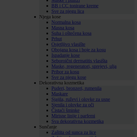
Maske i pilinzi
BB i CC tonirane kreme
Sve za njegu lica
Njega kose
Normalna kosa
Masna kosa
Suha i oštećena kosa
Prhut
Osjetljivo vlasište
Obojana kosa i boje za kosu
Ispadanje kose
Seboroični dermatitis vlasišta
Maske, regeneratori, sprejevi, ulja
Pribor za kosu
Sve za njegu kose
Dekorativna kozmetika
Puderi, bronzeri, rumenila
Maskare
Sjajila, ruževi i olovke za usne
Sjenila i olovke za oči
Čistaći šminke
Mirisne linije i parfemi
Sva dekorativna kozmetika
Sunčanje
Zaštita od sunca za lice