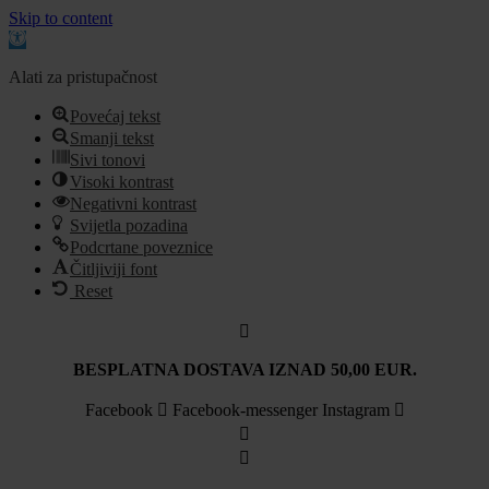
Skip to content
Open
toolbar
Alati za pristupačnost
Povećaj tekst
Smanji tekst
Sivi tonovi
Visoki kontrast
Negativni kontrast
Svijetla pozadina
Podcrtane poveznice
Čitljiviji font
Reset
Idi
na
sadržaj
BESPLATNA DOSTAVA IZNAD 50,00 EUR.
Facebook
Facebook-messenger
Instagram