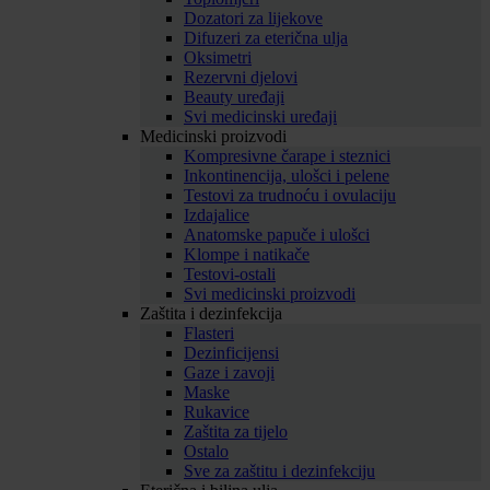
Dozatori za lijekove
Difuzeri za eterična ulja
Oksimetri
Rezervni djelovi
Beauty uređaji
Svi medicinski uređaji
Medicinski proizvodi
Kompresivne čarape i steznici
Inkontinencija, ulošci i pelene
Testovi za trudnoću i ovulaciju
Izdajalice
Anatomske papuče i ulošci
Klompe i natikače
Testovi-ostali
Svi medicinski proizvodi
Zaštita i dezinfekcija
Flasteri
Dezinficijensi
Gaze i zavoji
Maske
Rukavice
Zaštita za tijelo
Ostalo
Sve za zaštitu i dezinfekciju