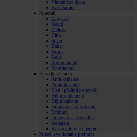
Vitamini za djecu
Svi vitamini
Minerali
Magnezij
Kalcij
Željezo
Cink
Selen
Bakar
Krom
Kalij
Multiminerali
Svi minerali
Zdravlje i ljepota
Antioksidansi
Aminokiseline
Med i pčelinji proizvodi
Biljni suplementi
Biljni balzami
Homeopatski proizvodi
Tinkture
Omega masne kiseline
Kolageni
Sve za zdravlje i ljepotu
Prikaži sve dodatke prehrani