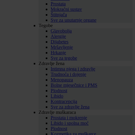
Prostata
Mokraćni sustav
Štitnjača
Sve za unutarnje organe
Tegobe
Glavobolja
Alergije
Dijabetes
Mršavljenje
Hrkanje
Sve za tegobe
Zdravlje žena
Intimna njega i zdravlje
Trudnoća i dojenje
Menopauza
Bolne mjesečnice i PMS
Plodnost
Libido
Kontracepcija
Sve za zdravlje žena
Zdravlje muškaraca
Prostata i mokrenje
Libido i spolna moć
Plodnost
Kozmetika za muškarce