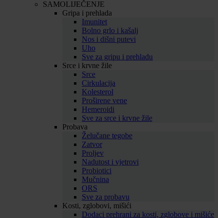
SAMOLIJEČENJE
Gripa i prehlada
Imunitet
Bolno grlo i kašalj
Nos i dišni putevi
Uho
Sve za gripu i prehladu
Srce i krvne žile
Srce
Cirkulacija
Kolesterol
Proširene vene
Hemeroidi
Sve za srce i krvne žile
Probava
Želučane tegobe
Zatvor
Proljev
Nadutost i vjetrovi
Probiotici
Mučnina
ORS
Sve za probavu
Kosti, zglobovi, mišići
Dodaci prehrani za kosti, zglobove i mišiće