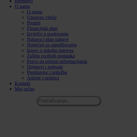
Brendovi
O nama
O nama
Upravno vijeće
Propisi
Financijski plan
Izvješće o poslovanju
Nabava i plan nabave
Natječaji za zapošljavanje
Izjave o sukobu interesa
Zaštita osobnih podataka
Pravo na pristup informacijama
Dojmovi i pohvale
Predstavke i pritužbe
Ankete i upitnici
Kontakt
Moj račun
Pretraživanje...