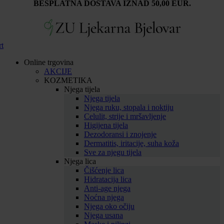
BESPLATNA DOSTAVA IZNAD 50,00 EUR.
rt
Online trgovina
AKCIJE
KOZMETIKA
Njega tijela
Njega tijela
Njega ruku, stopala i noktiju
Celulit, strije i mršavljenje
Higijena tijela
Dezodoransi i znojenje
Dermatitis, iritacije, suha koža
Sve za njegu tijela
Njega lica
Čišćenje lica
Hidratacija lica
Anti-age njega
Noćna njega
Njega oko očiju
Njega usana