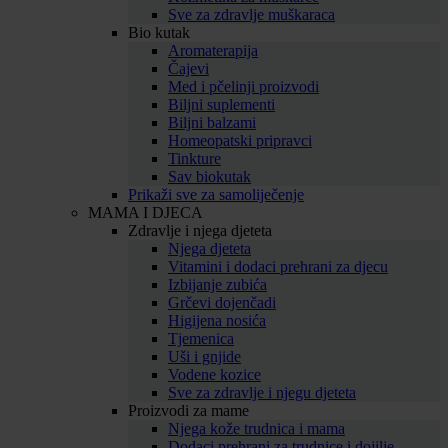
Sve za zdravlje muškaraca
Bio kutak
Aromaterapija
Čajevi
Med i pčelinji proizvodi
Biljni suplementi
Biljni balzami
Homeopatski pripravci
Tinkture
Sav biokutak
Prikaži sve za samoliječenje
MAMA I DJECA
Zdravlje i njega djeteta
Njega djeteta
Vitamini i dodaci prehrani za djecu
Izbijanje zubića
Grčevi dojenčadi
Higijena nosića
Tjemenica
Uši i gnjide
Vodene kozice
Sve za zdravlje i njegu djeteta
Proizvodi za mame
Njega kože trudnica i mama
Dodaci prehrani za trudnice i dojilje