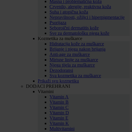
Masna i problematična koža
Crvenilo, alergije, reaktivna koža
Suha i atopična koža
Nepravilnosti, ožiljci i hiperpigmentacije
Psorijaza
Seboroični dermatitis kože
Sve za dermatološku njega kože
Kozmetika za muškarce
Hidratacija kože za muškarce
Brijanje i njega nakon brijanja
Anti-age za muškarce
Mirisne linije za muškarce
Njega tijela za muškarce
Dezodoransi
Sva kozmetika za muškarce
Prikaži svu kozmetiku
DODACI PREHRANI
Vitamini
Vitamin A
Vitamin B
Vitamin C
Vitamin D
Vitamin E
Vitamin K
Multivitamini