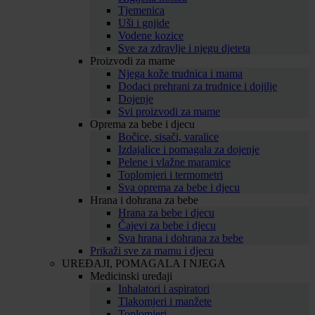
Tjemenica
Uši i gnjide
Vodene kozice
Sve za zdravlje i njegu djeteta
Proizvodi za mame
Njega kože trudnica i mama
Dodaci prehrani za trudnice i dojilje
Dojenje
Svi proizvodi za mame
Oprema za bebe i djecu
Bočice, sisači, varalice
Izdajalice i pomagala za dojenje
Pelene i vlažne maramice
Toplomjeri i termometri
Sva oprema za bebe i djecu
Hrana i dohrana za bebe
Hrana za bebe i djecu
Čajevi za bebe i djecu
Sva hrana i dohrana za bebe
Prikaži sve za mamu i djecu
UREĐAJI, POMAGALA I NJEGA
Medicinski uređaji
Inhalatori i aspiratori
Tlakomjeri i manžete
Toplomjeri