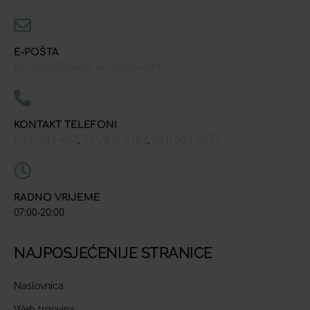
E-POŠTA
prodaja@ljekarna-bjelovar.hr
KONTAKT TELEFONI
043/241-907
091/618-9163
091/603-8577
,
,
RADNO VRIJEME
07:00-20:00
NAJPOSJEĆENIJE STRANICE
Naslovnica
Web trgovina