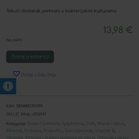
Tekući dodatak prehrani s bakterijskim kulturama
13,98
€
Na zalihi
Dodaj u košaricu
Dodaj u listu želja
Open toolbar
EAN:
3858882103190
SKU (C šifra):
c026041
Dodaci prehrani
Apipharma
Cink
Mama i djeca
,
,
,
,
Kategorije:
Minerali
Probava
Probiotici
Samoliječenje
Vitamin B
,
,
,
,
,
Vitamini
Vitamini i dodaci prehrani za djecu
Zdravlje i njega
,
,