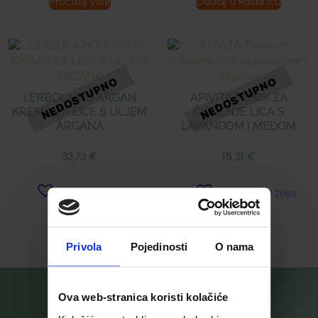
Pročitaj više
Dodaj u košaricu
LERBOLARIO ARGAN
APIVITA TONIK ZA
KREMA ZA LICE S ULJEM
ČIŠĆENJE LICA S
ARGANA
LAVANDOM I MEDOM
33,73
€
15,31
€
Dodaj u listu želja
Dodaj u listu želja
Pročitaj više
Pročitaj više
Privola
Pojedinosti
O nama
Ova web-stranica koristi kolačiće