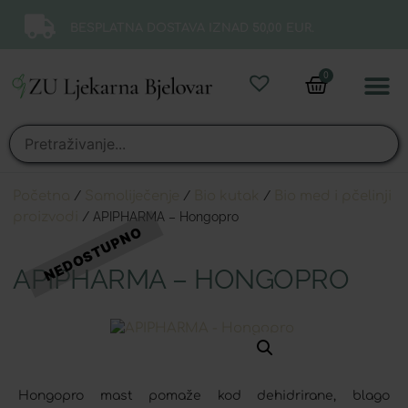
BESPLATNA DOSTAVA IZNAD 50,00 EUR.
0
Online 
Moj ra
Početna
/
Samoliječenje
/
Bio kutak
/
Bio med i pčelinji
proizvodi
/ APIPHARMA – Hongopro
APIPHARMA – HONGOPRO
Hongopro mast pomaže kod dehidrirane, blago