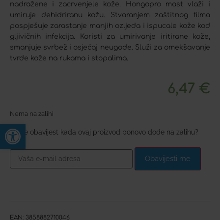
nadražene i zacrvenjele kože. Hongopro mast vlaži i
umiruje dehidriranu kožu. Stvaranjem zaštitnog filma
pospješuje zarastanje manjih ozljeda i ispucale kože kod
gljivičnih infekcija. Koristi za umirivanje iritirane kože,
smanjuje svrbež i osjećaj neugode. Služi za omekšavanje
tvrde kože na rukama i stopalima.
6,47
€
Nema na zalihi
Open toolbar
Želite obavijest kada ovaj proizvod ponovo dođe na zalihu?
Obavijesti me
EAN:
3858882710046