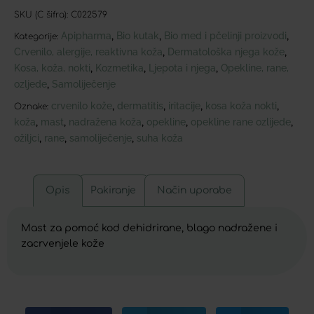
SKU (C šifra):
C022579
Apipharma
Bio kutak
Bio med i pčelinji proizvodi
,
,
,
Kategorije:
Crvenilo, alergije, reaktivna koža
Dermatološka njega kože
,
,
Kosa, koža, nokti
Kozmetika
Ljepota i njega
Opekline, rane,
,
,
,
ozljede
Samoliječenje
,
crvenilo kože
dermatitis
iritacije
kosa koža nokti
,
,
,
,
Oznake:
koža
mast
nadražena koža
opekline
opekline rane ozlijede
,
,
,
,
,
ožiljci
rane
samoliječenje
suha koža
,
,
,
Opis
Pakiranje
Način uporabe
Mast za pomoć kod dehidrirane, blago nadražene i
zacrvenjele kože