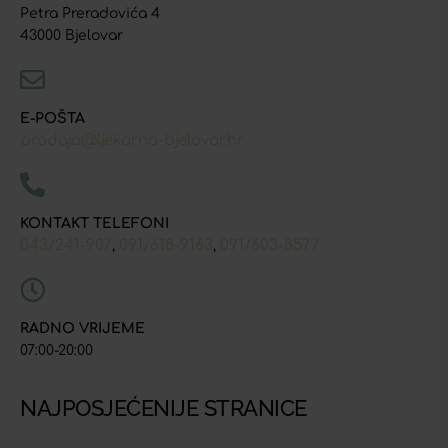
Petra Preradovića 4
43000 Bjelovar
E-POŠTA
prodaja@ljekarna-bjelovar.hr
KONTAKT TELEFONI
043/241-907
091/618-9163
091/603-8577
,
,
RADNO VRIJEME
07:00-20:00
NAJPOSJEĆENIJE STRANICE