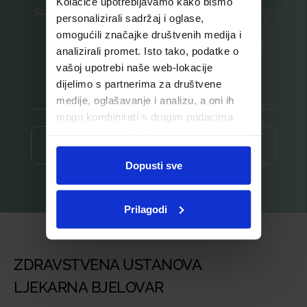
Kolačiće upotrebljavamo kako bismo
Saznajte prvi za nove proizvode i ekskluzivne promocije
personalizirali sadržaj i oglase,
omogućili značajke društvenih medija i
Prijavite se na listu za novosti
analizirali promet. Isto tako, podatke o
vašoj upotrebi naše web-lokacije
dijelimo s partnerima za društvene
medije, oglašavanje i analizu, a oni ih
mogu kombinirati s drugim podacima
koje ste im pružili ili koje su prikupili dok
Prijava ⟶
ste upotrebljavali njihove usluge.
Dopusti sve
Prilagodi
ZDRAVSTVENA USTANOVA
LJEKARNA BJELOVAR