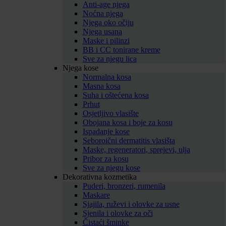
Anti-age njega
Noćna njega
Njega oko očiju
Njega usana
Maske i pilinzi
BB i CC tonirane kreme
Sve za njegu lica
Njega kose
Normalna kosa
Masna kosa
Suha i oštećena kosa
Prhut
Osjetljivo vlasište
Obojana kosa i boje za kosu
Ispadanje kose
Seboroični dermatitis vlasišta
Maske, regeneratori, sprejevi, ulja
Pribor za kosu
Sve za njegu kose
Dekorativna kozmetika
Puderi, bronzeri, rumenila
Maskare
Sjajila, ruževi i olovke za usne
Sjenila i olovke za oči
Čistaći šminke