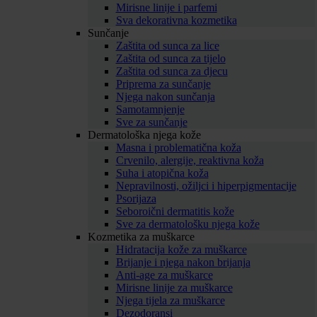
Mirisne linije i parfemi
Sva dekorativna kozmetika
Sunčanje
Zaštita od sunca za lice
Zaštita od sunca za tijelo
Zaštita od sunca za djecu
Priprema za sunčanje
Njega nakon sunčanja
Samotamnjenje
Sve za sunčanje
Dermatološka njega kože
Masna i problematična koža
Crvenilo, alergije, reaktivna koža
Suha i atopična koža
Nepravilnosti, ožiljci i hiperpigmentacije
Psorijaza
Seboroični dermatitis kože
Sve za dermatološku njega kože
Kozmetika za muškarce
Hidratacija kože za muškarce
Brijanje i njega nakon brijanja
Anti-age za muškarce
Mirisne linije za muškarce
Njega tijela za muškarce
Dezodoransi