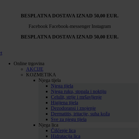
BESPLATNA DOSTAVA IZNAD 50,00 EUR.
Facebook
Facebook-messenger
Instagram
BESPLATNA DOSTAVA IZNAD 50,00 EUR.
rt
Online trgovina
AKCIJE
KOZMETIKA
Njega tijela
Njega tijela
Njega ruku, stopala i noktiju
Celulit, strije i mršavljenje
Higijena tijela
Dezodoransi i znojenje
Dermatitis, iritacije, suha koža
Sve za njegu tijela
Njega lica
Čišćenje lica
Hidratacija lica