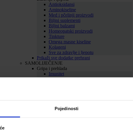
Antioksidansi
Aminokiseline
Med i pčelinji proizvodi
Biljni suplementi
Biljni balzami
Homeopatski proizvodi
Tinkture
Omega masne kiseline
Kolageni
Sve za zdravlje i ljepotu
Prikaži sve dodatke prehrani
SAMOLIJEČENJE
Gripa i prehlada
Imunitet
Bolno grlo i kašalj
Nos i dišni putevi
Uho
Sve za gripu i prehladu
Srce i krvne žile
Srce
Pojedinosti
Cirkulacija
Kolesterol
Proširene vene
Hemeroidi
iće
Sve za srce i krvne žile