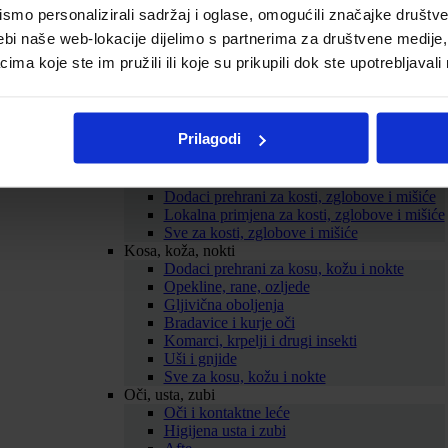
mo personalizirali sadržaj i oglase, omogućili značajke društveni
Probava
Želučane tegobe
ebi naše web-lokacije dijelimo s partnerima za društvene medije, 
Zatvor
a koje ste im pružili ili koje su prikupili dok ste upotrebljavali
Proljev
Nadutost i vjetrovi
Probiotici
Mučnina
Prilagodi
ORS
Sve za probavu
Kosti, zglobovi, mišići
Dodaci prehrani za kosti, zglobove i mišiće
Lokalna primjena za kosti, zglobove i mišiće
Sve za kosti, zglobove i mišiće
Kosa, koža, nokti
Dodaci prehrani za kosu, kožu i nokte
Opekline, rane, ozljede
Gljivična oboljenja
Bradavice i kurje oči
Komarci, krpelji i drugi insekti
Uši i gnjide
Sve za kosu, kožu i nokte
Oči, usta, zubi
Oči i kontaktne leće
Higijena usta i zubi