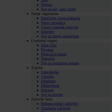
Afte
Herpes
Sve za oči, usta i zube
Stanje organizma
Pamćenje i koncentracija
Stres i nesanica
Umor i manjak energije
Imunitet
Sve za stanje organizma
Unutarnji organi
Jetra i žuć
Prostata
Mokraćni sustav
Štitnjača
Sve za unutarnje organe
Tegobe
Glavobolja
Alergije
Dijabetes
Mršavljenje
Hrkanje
Sve za tegobe
Zdravlje žena
Intimna njega i zdravlje
Trudnoća i dojenje