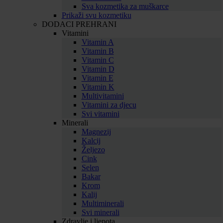
Sva kozmetika za muškarce
Prikaži svu kozmetiku
DODACI PREHRANI
Vitamini
Vitamin A
Vitamin B
Vitamin C
Vitamin D
Vitamin E
Vitamin K
Multivitamini
Vitamini za djecu
Svi vitamini
Minerali
Magnezij
Kalcij
Željezo
Cink
Selen
Bakar
Krom
Kalij
Multiminerali
Svi minerali
Zdravlje i ljepota