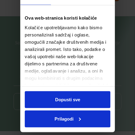
Ova web-stranica koristi kolačiće
Kolačiće upotrebljavamo kako bismo
personalizirali sadržaj i oglase,
omogućili značajke društvenih medija i
Saznajte prvi za nove proizvode i ekskluzivne promocije
analizirali promet. Isto tako, podatke o
Prijavite se na listu za novosti
vašoj upotrebi naše web-lokacije
dijelimo s partnerima za društvene
medije, oglašavanje i analizu, a oni ih
mogu kombinirati s drugim podacima
koje ste im pružili ili koje su prikupili dok
ste upotrebljavali njihove usluge.
Dopusti sve
Prijava ⟶
Prilagodi