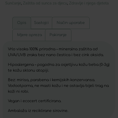
Sunčanje
Zaštita od sunca za djecu
Zdravlje i njega djeteta
,
,
Opis
Sastojci
Način uporabe
Mjere opreza
Pakiranje
Vrlo visoka 100% prirodna – mineralna zaštita od
UVA/UVB zraka bez nano čestica i bez cink oksida.
Hipoalergena – pogodna za osjetljivu kožu beba (0-3g)
te kožu sklonu atopiji.
Bez: mirisa, parabena i kemijskih konzervansa.
Vodootporna, ne masti kožu i ne ostavlja bijeli trag na
koži ni robi.
Vegan i ecocert certificirana.
Ambalaža iz reciklirane sirovine.