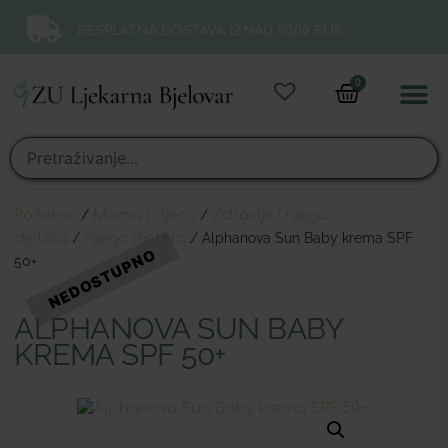
BESPLATNA DOSTAVA IZNAD 50,00 EUR.
0
Online 
Moj ra
Početna
/
Mama i djeca
/
Zdravlje i njega
djeteta
/
Njega djeteta
/ Alphanova Sun Baby krema SPF
50+
ALPHANOVA SUN BABY
KREMA SPF 50+