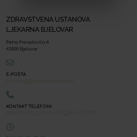
ZDRAVSTVENA USTANOVA
LJEKARNA BJELOVAR
Petra Preradovića 4
43000 Bjelovar
E-POŠTA
prodaja@ljekarna-bjelovar.hr
KONTAKT TELEFONI
043/241-907
091/618-9163
091/603-8577
,
,