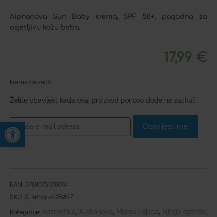
Alphanova Sun Baby krema, SPF 50+, pogodna za
osjetljivu kožu beba.
17,99
€
Nema na zalihi
Želite obavijest kada ovaj proizvod ponovo dođe na zalihu?
Open toolbar
Obavijesti me
EAN:
3760075070014
SKU (C šifra):
c025897
Kozmetika
Alphanova
Mama i djeca
Njega djeteta
,
,
,
,
Kategorije: