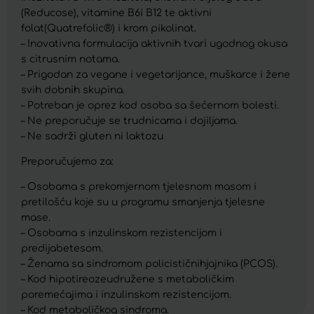
(Reducose), vitamine B6i B12 te aktivni
folat(Quatrefolic®) i krom pikolinat.
– Inovativna formulacija aktivnih tvari ugodnog okusa
s citrusnim notama.
– Prigodan za vegane i vegetarijance, muškarce i žene
svih dobnih skupina.
– Potreban je oprez kod osoba sa šećernom bolesti.
– Ne preporučuje se trudnicama i dojiljama.
– Ne sadrži gluten ni laktozu
Preporučujemo za:
– Osobama s prekomjernom tjelesnom masom i
pretilošću koje su u programu smanjenja tjelesne
mase.
– Osobama s inzulinskom rezistencijom i
predijabetesom.
– Ženama sa sindromom policističnihjajnika (PCOS).
– Kod hipotireozeudružene s metaboličkim
poremećajima i inzulinskom rezistencijom.
– Kod metaboličkog sindroma.