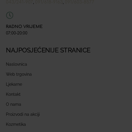
043/241-907
091/618-9163
091/603-8577
,
,
RADNO VRIJEME
07:00-20:00
NAJPOSJEĆENIJE STRANICE
Naslovnica
Web trgovina
Ljekarne
Kontakt
O nama
Proizvodi na akciji
Kozmetika