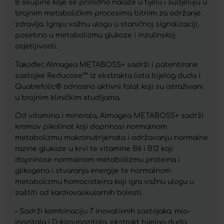
B skupine koje se prirodno nalaze u tijelu i sudjeluju u
brojnim metaboličkim procesima bitnim za održanje
zdravlja. Igraju važnu ulogu u staničnoj signalizaciji,
posebno u metabolizmu glukoze i inzulinskoj
osjetljivosti.
Također, Almagea METABOSS+ sadrži i patentirane
sastojke Reducose™ iz ekstrakta lista bijelog duda i
Quatrefolic® odnosno aktivni folat koji su istraživani
u brojnim kliničkim studijama.
Od vitamina i minerala, Almagea METABOSS+ sadrži
kromov pikolinat koji doprinosi normalnom
metabolizmu makronutrijenata i održavanju normalne
razine glukoze u krvi te vitamine B6 i B12 koji
doprinose normalnom metabolizmu proteina i
glikogena i stvaranja energije te normalnom
metabolizmu homocisteina koji igra važnu ulogu u
zaštiti od kardiovaskularnih bolesti.
– Sadrži kombinaciju 7 inovativnih sastojaka: mio-
inozitola i D-kiro-inozitola, ekstrakt bijelog duda