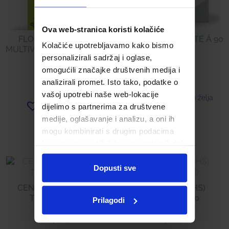
Ova web-stranica koristi kolačiće
FLORADIX EPRESAT
CENTRAVIT TABLETE Á 90
Kolačiće upotrebljavamo kako bismo
MULTIVITAMINSKI TONIK Á
personalizirali sadržaj i oglase,
250 ML
17,45
€
omogućili značajke društvenih medija i
analizirali promet. Isto tako, podatke o
18,00
€
vašoj upotrebi naše web-lokacije
Dodaj u listu želja
dijelimo s partnerima za društvene
Dodaj u listu želja
medije, oglašavanje i analizu, a oni ih
Pročitaj više
Pročitaj više
mogu kombinirati s drugim podacima
koje ste im pružili ili koje su prikupili dok
ste upotrebljavali njihove usluge.
Dopusti sve
CENTRAVIT ENERGY
BOULARDII (PHS)
TABLETE Á 30
KAPSULE Á 10
Prilagodi
14,41
€
9,30
€