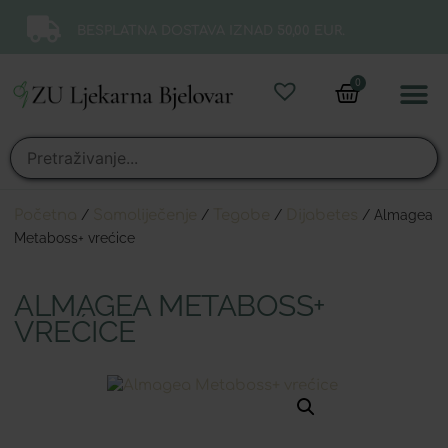
BESPLATNA DOSTAVA IZNAD 50,00 EUR.
0
Online 
Moj ra
Početna
/
Samoliječenje
/
Tegobe
/
Dijabetes
/ Almagea
Metaboss+ vrećice
ALMAGEA METABOSS+
VREĆICE