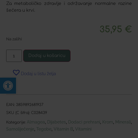
Za metaboličko zdravlje i održavanje normalne razine
šećera u krvi.
35,95
€
Na zalihi
Dodaj u košaricu
Dodaj u listu želja
Open toolbar
EAN:
3859892681937
SKU (C šifra):
C028439
Almagea
Dijabetes
Dodaci prehrani
Krom
Minerali
,
,
,
,
,
Kategorije:
Samoliječenje
Tegobe
Vitamin B
Vitamini
,
,
,