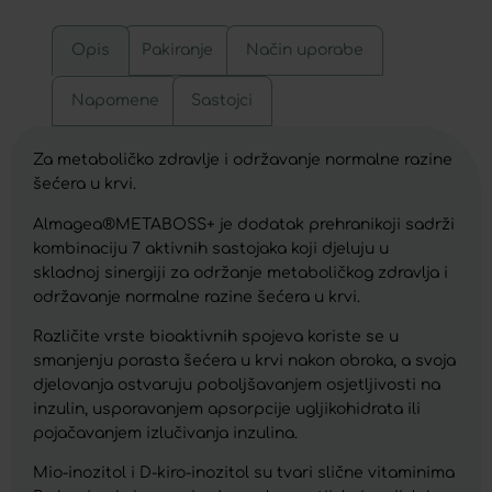
Opis
Pakiranje
Način uporabe
Napomene
Sastojci
Za metaboličko zdravlje i održavanje normalne razine
šećera u krvi.
Almagea®METABOSS+ je dodatak prehranikoji sadrži
kombinaciju 7 aktivnih sastojaka koji djeluju u
skladnoj sinergiji za održanje metaboličkog zdravlja i
održavanje normalne razine šećera u krvi.
Različite vrste bioaktivnih spojeva koriste se u
smanjenju porasta šećera u krvi nakon obroka, a svoja
djelovanja ostvaruju poboljšavanjem osjetljivosti na
inzulin, usporavanjem apsorpcije ugljikohidrata ili
pojačavanjem izlučivanja inzulina.
Mio-inozitol i D-kiro-inozitol su tvari slične vitaminima