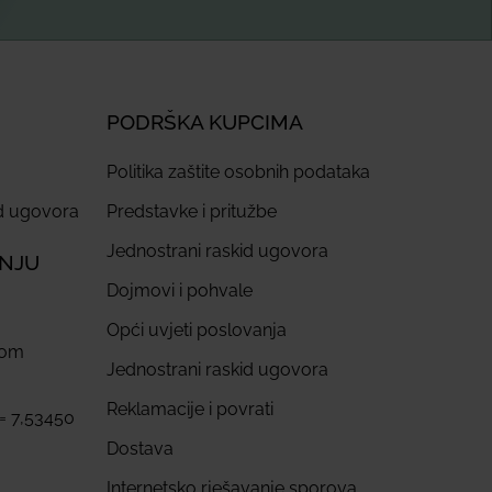
PODRŠKA KUPCIMA
Politika zaštite osobnih podataka
id ugovora
Predstavke i pritužbe
Jednostrani raskid ugovora
ANJU
Dojmovi i pohvale
Opći uvjeti poslovanja
com
Jednostrani raskid ugovora
Reklamacije i povrati
 = 7,53450
Dostava
Internetsko rješavanje sporova