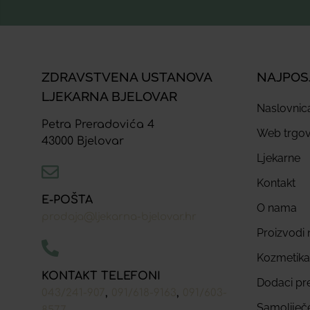
ZDRAVSTVENA USTANOVA
NAJPOS
LJEKARNA BJELOVAR
Naslovnic
Petra Preradovića 4
Web trgov
43000 Bjelovar
Ljekarne
Kontakt
E-POŠTA
O nama
prodaja@ljekarna-bjelovar.hr
Proizvodi n
Kozmetika
KONTAKT TELEFONI
Dodaci pr
,
,
043/241-907
091/618-9163
091/603-
Samoliječ