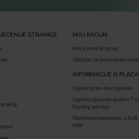
JEĆENIJE STRANICE
MOJ RAČUN
a
Moj korisnički račun
ina
Obrazac za jednostrani rask
INFORMACIJE O PLAĆ
Sigurnost on-line trgovine
Sigurno plaćanje (putem T-
a akciji
PayWaj servisa)
Fiksni tečaj konverzije: 1 EUR
HRK
ehrani
enje