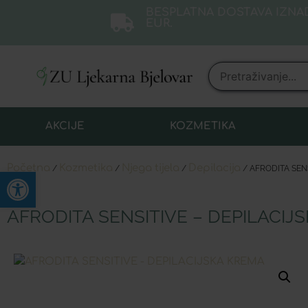
BESPLATNA DOSTAVA IZNAD
EUR.
AKCIJE
KOZMETIKA
Početna
Kozmetika
Njega tijela
Depilacija
/
/
/
/ AFRODITA SEN
Open toolbar
AFRODITA SENSITIVE – DEPILACIJ