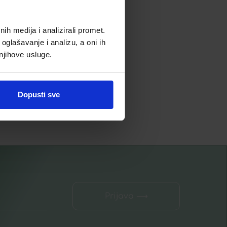
niža cijena u zadnjih 30 dana:
16,89
€
8,45
€
h medija i analizirali promet.
Snižena cijena:
oglašavanje i analizu, a oni ih
 njihove usluge.
Dodaj u listu želja
Dopusti sve
Dodaj u košaricu
Prijava ⟶