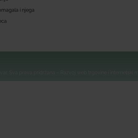
omagala i njega
eca
var, Sva prava pridržana – Razvoj web trgovine i internetski 