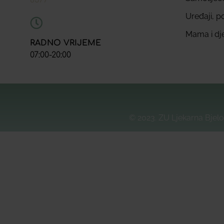
8577
Uređaji, p
Mama i dj
RADNO VRIJEME
07:00-20:00
© 2023. ZU Ljekarna Bjelo