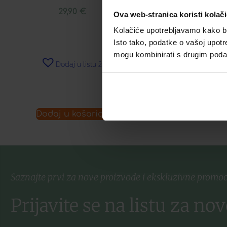
29,90
€
12,42
Ova web-stranica koristi kolač
Kolačiće upotrebljavamo kako bis
Isto tako, podatke o vašoj upotr
mogu kombinirati s drugim podacim
Dodaj u listu želja
Dodaj u 
Dodaj u košaricu
Pročitaj 
Saznajte prvi za nove proizvode i ekskluzivne promoc
Prijavite se na listu za nov