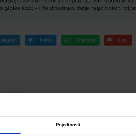
tavlja izvrstan izbor za depilaciju svih tipova kože, 
o glatka koža – i do dvostruko dulje nego nakon brijan
Telegram
Twitter
WhatsApp
Email
 ČISTAČ ZA
A
ŠMINKE ZA
M
Pojedinosti
KO OČIJU