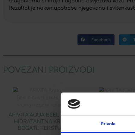
blagotvorno smiruje i ugodno osvježava kožu. Preds
Rezultat je nakon upotrebe njegovana i svilenkast
Facebook
POVEZANI PROIZVODI
APIVITA AQUA BEELICIOUS
APIVITA NJEŽNI
HIDRATANTNA KREMA
UKLANJANJE 
Privola
BOGATE TEKSTURE
PODRUČJE O