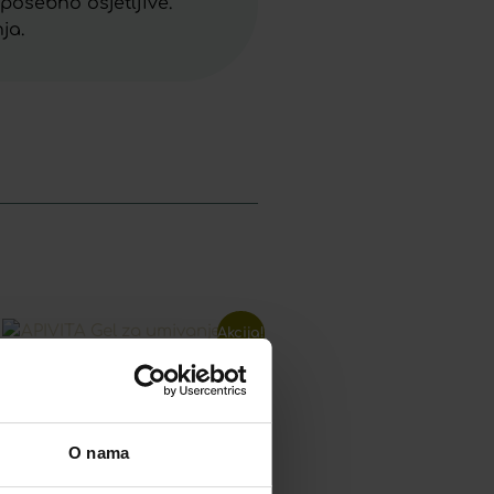
posebno osjetljive.
ja.
Akcija!
PIVITA GEL ZA UMIVANJE
ASNE I MJEŠOVITE KOŽE
O nama
LICA