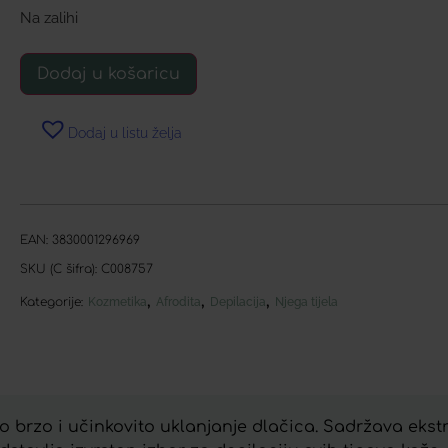
Na zalihi
Dodaj u košaricu
Dodaj u listu želja
EAN:
3830001296969
SKU (C šifra):
C008757
,
,
,
Kategorije:
Kozmetika
Afrodita
Depilacija
Njega tijela
brzo i učinkovito uklanjanje dlačica. Sadržava ekstra