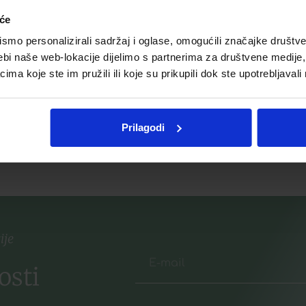
€
Naj
iće
LERBOLARIO ARGAN KREMA
mo personalizirali sadržaj i oglase, omogućili značajke društveni
ZA LICE S ULJEM ARGANA
ebi naše web-lokacije dijelimo s partnerima za društvene medije, 
a koje ste im pružili ili koje su prikupili dok ste upotrebljavali
listu želja
33,73
€
Dodaj u listu želja
Prilagodi
više
Pročitaj više
ije
osti