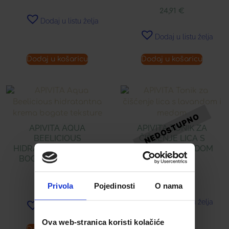
24,91
€
Dodaj u listu želja
Dodaj u listu želja
Dodaj u košaricu
Dodaj u košaricu
APIVITA AQUA
APIVITA TONIK ZA
BEELICIOUS
ČIŠĆENJE LICA S
HIDRATANTNA KREMA
LAVANDOM I MEDOM
BOGATE TEKSTURE
15,31
€
29,90
€
Privola
Pojedinosti
O nama
Dodaj u listu želja
Dodaj u listu želja
Ova web-stranica koristi kolačiće