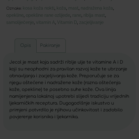
kosa koža nokti
koža
mast
nadražena koža
,
,
,
,
Oznake:
opekline
opekline rane ozlijede
rane
riblja mast
,
,
,
,
samoliječenje
vitamin A
Vitamin D
zacjeljivanje
,
,
,
Opis
Pakiranje
Jecol je mast koja sadrži riblje ulje te vitamine A i D
koji su neophodni za pravilan razvoj kože te ubrzanje
obnavljanja i zacjeljivanja kože. Preporučuje se za
njegu oštećene i nadražene kože (razna oštećenja
kože, opekline) te posebno suhe kože. Ova linija
namijenjena lokalnoj upotrebi slijedi tradiciju vrijednih
ljekarničkih receptura. Dugogodišnje iskustvo u
primjeni potvrdilo je njihovu učinkovitost i zadobilo
povjerenje korisnika i ljekarnika.