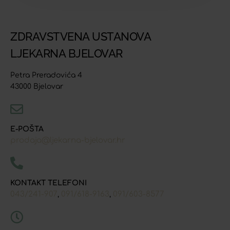
ZDRAVSTVENA USTANOVA
LJEKARNA BJELOVAR
Petra Preradovića 4
43000 Bjelovar
E-POŠTA
prodaja@ljekarna-bjelovar.hr
KONTAKT TELEFONI
043/241-907
091/618-9163
091/603-8577
,
,