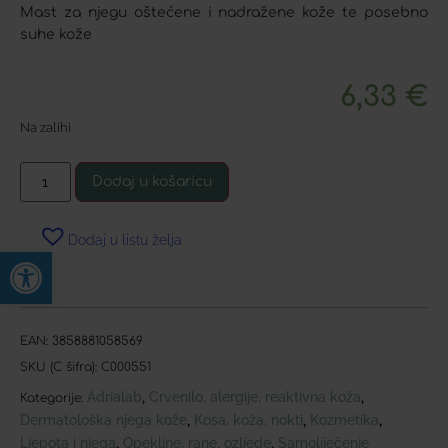
Mast za njegu oštećene i nadražene kože te posebno
suhe kože
6,33
€
Na zalihi
Dodaj u košaricu
Dodaj u listu želja
Open toolbar
EAN:
3858881058569
SKU (C šifra):
C000551
Adrialab
Crvenilo, alergije, reaktivna koža
,
,
Kategorije:
Dermatološka njega kože
Kosa, koža, nokti
Kozmetika
,
,
,
Ljepota i njega
Opekline, rane, ozljede
Samoliječenje
,
,