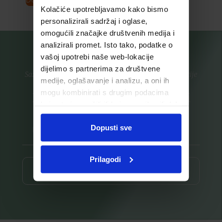
Dodaj u košaricu
Pročitaj više
Kolačiće upotrebljavamo kako bismo
personalizirali sadržaj i oglase,
omogućili značajke društvenih medija i
analizirali promet. Isto tako, podatke o
vašoj upotrebi naše web-lokacije
dijelimo s partnerima za društvene
Saznajte prvi za nove proizvode i ekskluzivne promocije
medije, oglašavanje i analizu, a oni ih
mogu kombinirati s drugim podacima
Prijavite se na listu za novosti
koje ste im pružili ili koje su prikupili dok
ste upotrebljavali njihove usluge.
Dopusti sve
Prilagodi
Prijava ⟶