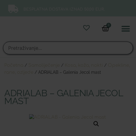
BESPLATNA DOSTAVA IZNAD 50,00 EUR.
0
Online 
Moj ra
Početna
/
Samoliječenje
/
Kosa, koža, nokti
/
Opekline,
rane, ozljede
/ ADRIALAB – Galenia Jecol mast
ADRIALAB – GALENIA JECOL
MAST